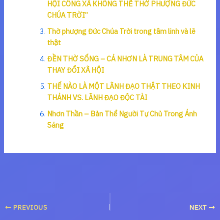
HỘI CÔNG XÃ KHÔNG THỂ THỜ PHƯỢNG ĐỨC
CHÚA TRỜI”
Thờ phượng Đức Chúa Trời trong tâm linh và lẽ
thật
ĐỀN THỜ SỐNG – CÁ NHƠN LÀ TRUNG TÂM CỦA
THAY ĐỔI XÃ HỘI
THẾ NÀO LÀ MỘT LÃNH ĐẠO THẬT THEO KINH
THÁNH VS. LÃNH ĐẠO ĐỘC TÀI
Nhơn Thần – Bản Thể Người Tự Chủ Trong Ánh
Sáng
PREVIOUS
NEXT