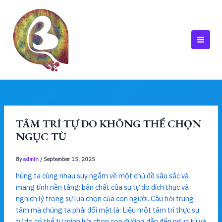
Skip
to
content
MAI
MEN
TÂM TRÍ TỰ DO KHÔNG THỂ CHỌN
NGỤC TÙ
By
admin
/
September 15, 2025
húng ta cùng nhau suy ngẫm về một chủ đề sâu sắc và
mang tính nền tảng: bản chất của sự tự do đích thực và
nghịch lý trong sự lựa chọn của con người. Câu hỏi trung
tâm mà chúng ta phải đối mặt là: Liệu một tâm trí thực sự
tự do có thể tự mình lựa chọn con đường dẫn đến ngục tù và