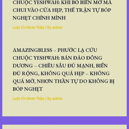
CHUỘC YESHWAH: KHI BỎ BIỂN MỞ MÀ
CHUI VÀO CỬA HẸP, THẾ TRẬN TỰ BÓP
NGHẸT CHÍNH MÌNH
Luật Ơn Nhơn Thần
/ By
admin
AMAZINGBLESS – PHƯỚC LẠ CỨU
CHUỘC YESHWAH: BÁN ĐẢO ĐÔNG
DƯƠNG – CHIỀU SÂU ĐỦ MẠNH, BIỂN
ĐỦ RỘNG, KHÔNG QUÁ HẸP – KHÔNG
QUÁ MỞ, NHƠN THẦN TỰ DO KHÔNG BỊ
BÓP NGHẸT
Luật Ơn Nhơn Thần
/ By
admin