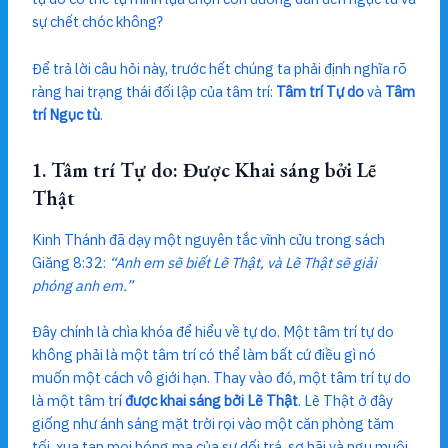
sự chết chóc không?
Để trả lời câu hỏi này, trước hết chúng ta phải định nghĩa rõ
ràng hai trạng thái đối lập của tâm trí:
Tâm trí Tự do
và
Tâm
trí Ngục tù
.
1. Tâm trí Tự do: Được Khai sáng bởi Lẽ
Thật
Kinh Thánh đã dạy một nguyên tắc vĩnh cửu trong sách
Giăng 8:32:
“Anh em sẽ biết Lẽ Thật, và Lẽ Thật sẽ giải
phóng anh em.”
Đây chính là chìa khóa để hiểu về tự do. Một tâm trí tự do
không phải là một tâm trí có thể làm bất cứ điều gì nó
muốn một cách vô giới hạn. Thay vào đó, một tâm trí tự do
là một tâm trí
được khai sáng bởi Lẽ Thật
. Lẽ Thật ở đây
giống như ánh sáng mặt trời rọi vào một căn phòng tăm
tối, xua tan mọi bóng ma của sự dối trá, sợ hãi và ngu muội.