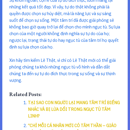
Sự khôn ngoan, cội rễ của tự do đích thực, luôn mang lại
những kết quả tốt đẹp. Vì vậy, tự do thật không phải là
quyền được chọn sự hủy diệt, mà là năng lực và sự sáng
suốt để chọn sự sống. Một tâm trí đã được giải phóng sẽ
không bao giờ quay trở lại để chọn cho mình ngục tù. Sự lựa
chọn của một người không định nghĩa sự tự do của họ;
ngược lại, trạng thái tự do hay ngục tù của tâm trí họ quyết
định sự lựa chọn của họ.
Xin hãy tìm kiếm Lẽ Thật, vì chỉ có Lẽ Thật mới có thể giải
phóng chúng ta khỏi những ngục tù vô hình và dẫn dắt
chúng ta đến sự tự do đích thực trong sự sống và sự thịnh
vượng.
Related Posts:
TẠI SAO CON NGƯỜI LẠI MANG TÂM TRÍ BIẾNG
NHÁC VÀ BỊ LỪA DỐI TRONG NGỤC TÙ TÂM
LINH?
“CHỈ MỖI CÁ NHÂN MỚI CÓ TÂM THẦN – GIÁO