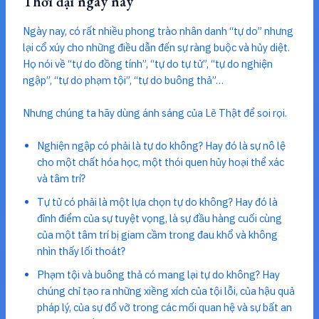
Thời đại ngày nay
Ngày nay, có rất nhiều phong trào nhân danh “tự do” nhưng
lại cổ xúy cho những điều dẫn đến sự ràng buộc và hủy diệt.
Họ nói về “tự do đồng tính”, “tự do tự tử”, “tự do nghiện
ngập”, “tự do phạm tội”, “tự do buông thả”…
Nhưng chúng ta hãy dùng ánh sáng của Lẽ Thật để soi rọi.
Nghiện ngập có phải là tự do không? Hay đó là sự nô lệ
cho một chất hóa học, một thói quen hủy hoại thể xác
và tâm trí?
Tự tử có phải là một lựa chọn tự do không? Hay đó là
đỉnh điểm của sự tuyệt vọng, là sự đầu hàng cuối cùng
của một tâm trí bị giam cầm trong đau khổ và không
nhìn thấy lối thoát?
Phạm tội và buông thả có mang lại tự do không? Hay
chúng chỉ tạo ra những xiềng xích của tội lỗi, của hậu quả
pháp lý, của sự đổ vỡ trong các mối quan hệ và sự bất an