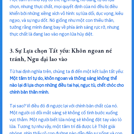
chọn, nhưng thực chất, mọi quyết định của nó đều bị điều
khiển bởi những xiềng xích vô hình: sự lừa dối, dục vọng, kiêu
ngạo, và sự ngu dốt. Nó giống như một con thiêu thân,
tưởng rằng mình đang bay về phía ánh sáng rực rỡ, nhưng
thực chất là đang lao vào ngọn lửa hủy diệt.
3. Sự Lựa chọn Tất yếu: Khôn ngoan né
tránh, Ngu dại lao vào
Từ hai định nghĩa trên, chúng ta đi đến một kết luận tất yếu:
Một tâm trí tự do, khôn ngoan và thông sáng không thể
nào lại đi lựa chọn những điều tai hại, ngục tù, chết chóc cho
chính bản thân mình.
Tại sao? Vì điều đó đi ngược lại với chính bản chất của nó.
Một người có đôi mắt sáng sẽ không cố tình bước xuống
vực thẳm. Một người biết lửa nóng sẽ không đặt tay vào lò
lửa. Tương tự như vậy, một tâm trí đã được Lẽ Thật giải
phóng, nhìn thấy rõ con đường nào dẫn đến sự sống và con