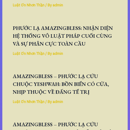
Luật Ơn Nhơn Thần
/ By
admin
PHƯỚC LẠ AMAZINGBLESS: NHẬN DIỆN
HỆ THỐNG VÔ LUẬT PHÁP CUỐI CÙNG
VÀ SỰ PHÂN CỰC TOÀN CẦU
Luật Ơn Nhơn Thần
/ By
admin
AMAZINGBLESS – PHƯỚC LẠ CỨU
CHUỘC YESHWAH: BỒN BIỂN CÓ CỬA,
NHỊP THUỘC VỀ ĐẤNG TỂ TRỊ
Luật Ơn Nhơn Thần
/ By
admin
AMAZINGBLESS – PHƯỚC LẠ CỨU