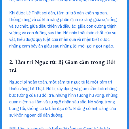
Khi được Lẽ Thật soi dẫn, tâm trí trở nên khôn ngoan,
thông sáng và có khả năng phân định rõ ràng giữa sự sống
và sự chết, giữa điều thiện và điều ác, giữa con đường thịnh
vượng và con đường suy tàn. Nó nhìn thấu bản chất của sự
vật, hiểu được quy luật của nhân quả và nhận biết được
những cạm bẫy ẩn giấu sau những lời mời gọi ngọt ngào.
2. Tâm trí Ngục tù: Bị Giam cầm trong Dối
trá
Ngược lại hoàn toàn, một tâm trí ngục tù là một tâm trí
thiếu vắng Lẽ Thật. Nó bị xây dựng và giam cầm bởi những
bức tường của sự dối trá, những hình tượng hư vong, những
quan niệm sai lầm và sự ngộ nhận sâu sắc. Nó sống trong
bóng tối, không có la bàn đạo đức, không có ánh sáng của
sự khôn ngoan để dẫn đường.
Một tâm trí như vậy có thể nghĩ rằng nó đang tự do lựa