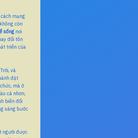
h cách mạng
, không còn
ể sống
nơi
hay đổi tôn
át triển của
rời, và
Thánh đặt
 chức, mà ở
ào cá nhơn,
nh biến đổi
ng sáng bước
ột người được