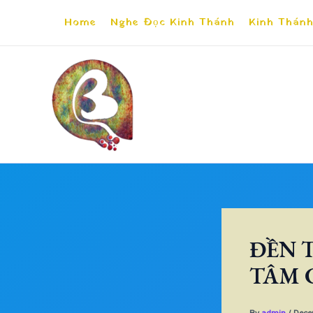
Skip
Home
Nghe Đọc Kinh Thánh
Kinh Thánh
to
content
ĐỀN 
TÂM 
By
admin
/
Dece