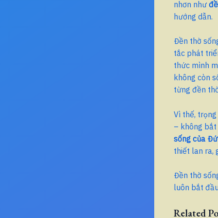
nhơn như
đề
hướng dẫn.
Đền thờ sống
tắc phát tri
thức mình ma
không còn s
từng đền thờ
Vì thế, trọn
– không bắt 
sống của Đứ
thiết lan ra
Đền thờ sống
luôn bắt đầ
Related Po