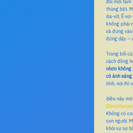
đổi mới tâm 
thùng bột. M
Đa-vít, Ê-xơ
không phải m
và đứng vào 
đứng dậy – 
Trong bối cả
cách đồng ho
nhơn không p
có ánh sáng
tỉnh, nơi đó 
Điều này mở 
BlessHome
Không có co
con người. M
khỏi sự sợ h