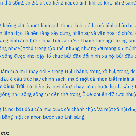
n thờ sống
, có giá trị, có tiếng nói, có linh khí, có khả năng sán
 không chỉ là một hình ảnh thuộc linh; đó là mô hình nhân học
ển lãnh đạo, là nền tảng xây dựng nhân sự và văn hóa tổ chức. 
ng hình ảnh Đức Chúa Trời và được Thánh Linh ngự trong tâm 
ống như vật thể trong tập thể, nhưng như người mang sứ mệnh
 sống được khơi dậy, tổ chức bắt đầu đổi hình, xã hội bắt đầu
g tâm của mọi thay đổi – trong Hội Thánh, trong xã hội, trong d
đầu ở cấu trúc hay chính sách, mà ở
một cá nhơn biết mình là
c Chúa Trời
. Từ điểm ấy, mọi dòng chảy của phước hạnh, sáng t
, giống như sông sống từ đền thờ trong Ê-xê-chi-ên 47 tưới nhuậ
 là nơi bắt đầu của mọi cuộc cải chánh thật. Và một xã hội đư
u bằng một cá nhơn bước vào ánh sáng.
sts: