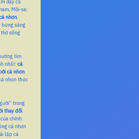
làm dậy cả
ham, Môi-se,
cá nhơn
,
ên bừng sáng
 thờ sống
thường tìm
nh nhất:
cá
bởi cá nhơn
 cá nhơn thức
người” trong
i thay đổi
.
 của chính
hóng cá nhơn
ái lập cá