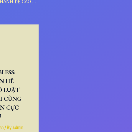
VÌ SAO KINH THÁNH ĐỀ CAO TRÁCH NHIỆM CÁ NHƠN
LESS:
N HỆ
Ô LUẬT
I CÙNG
ÂN CỰC
U
ần
/ By
admin