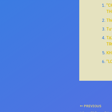
“C
TH
Thờ
Tư
TẠ
TR
KH
“L
PREVIOUS