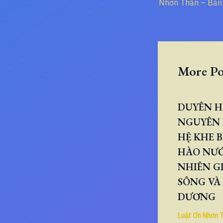
More Po
DUYÊN H
NGUYÊN 
HỆ KHE B
HÀO NƯ
NHIÊN GI
SÔNG VÀ
DƯƠNG
Luật Ơn Nhơn 