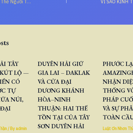
Nhơn Thần – Bản Thể Người Tự Chủ Trong Ánh Sáng
sts
ẢI TÂY
DUYÊN HẢI GIỮ
PHƯỚC LẠ
KÚT LỘ —
GIA LAI – DAKLAK
AMAZINGB
IỂN CÓ
VÀ CỬA ĐẠI
NHẬN DIỆ
ỚC TỰ
DƯƠNG KHÁNH
THỐNG V
ỮA NÚI,
HÒA–NINH
PHÁP CUỐ
 ĐẠI
THUẬN: HAI THẾ
VÀ SỰ PH
TỒN TẠI CỦA TÂY
TOÀN CẦ
SƠN DUYÊN HẢI
Thần
/ By
admin
Luật Ơn Nhơn Th