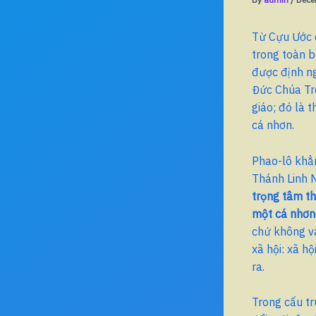
Từ Cựu Ước 
trong toàn b
được định ng
Đức Chúa Tr
giáo; đó là 
cá nhơn.
Phao-lô khẳn
Thánh Linh N
trọng tâm th
một cá nhơn
chứ không và
xã hội: xã hộ
ra.
Trong cấu tr