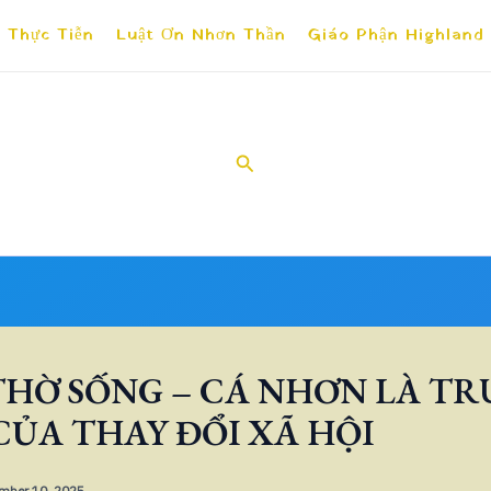
 Thực Tiễn
Luật Ơn Nhơn Thần
Giáo Phận Highland
Search
THỜ SỐNG – CÁ NHƠN LÀ T
CỦA THAY ĐỔI XÃ HỘI
mber 10, 2025