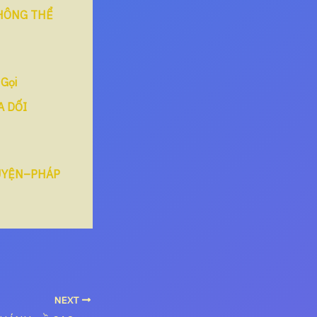
KHÔNG THỂ
 Gọi
A DỐI
UYỆN–PHÁP
NEXT