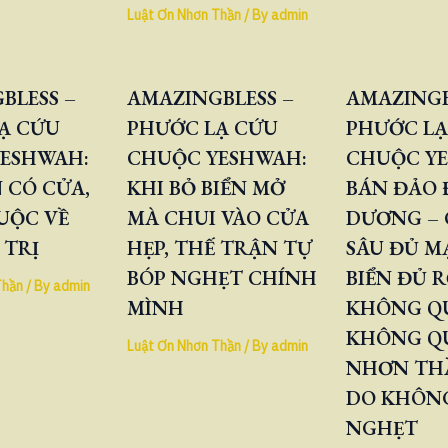
Luật Ơn Nhơn Thần
/ By
admin
BLESS –
AMAZINGBLESS –
AMAZINGB
Ạ CỨU
PHƯỚC LẠ CỨU
PHƯỚC LẠ
ESHWAH:
CHUỘC YESHWAH:
CHUỘC Y
 CÓ CỬA,
KHI BỎ BIỂN MỞ
BÁN ĐẢO
UỘC VỀ
MÀ CHUI VÀO CỬA
DƯƠNG – 
 TRỊ
HẸP, THẾ TRẬN TỰ
SÂU ĐỦ M
BÓP NGHẸT CHÍNH
BIỂN ĐỦ 
Thần
/ By
admin
MÌNH
KHÔNG QU
KHÔNG Q
Luật Ơn Nhơn Thần
/ By
admin
NHƠN TH
DO KHÔNG
NGHẸT