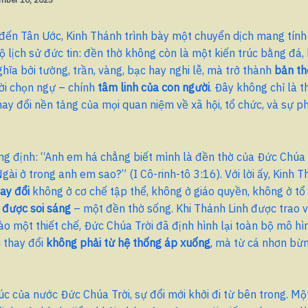
đến Tân Ước, Kinh Thánh trình bày một chuyển dịch mang tín
ộ lịch sử đức tin: đền thờ không còn là một kiến trúc bằng đá
hĩa bởi tường, trần, vàng, bạc hay nghi lễ, mà trở thành
bản th
ời chọn ngự – chính
tâm linh của con người
. Đây không chỉ là t
thay đổi nền tảng của mọi quan niệm về xã hội, tổ chức, và sự ph
g định: “Anh em há chẳng biết mình là đền thờ của Đức Chúa T
gài ở trong anh em sao?” (I Cô-rinh-tô 3:16). Với lời ấy, Kinh 
ay đổi
không ở cơ chế tập thể, không ở giáo quyền, không ở tổ
 được soi sáng
– một đền thờ sống. Khi Thánh Linh được trao v
o một thiết chế, Đức Chúa Trời đã định hình lại toàn bộ mô hì
i thay đổi
không phải từ hệ thống áp xuống
, mà từ cá nhơn bừ
úc của nước Đức Chúa Trời, sự đổi mới khởi đi từ bên trong. M