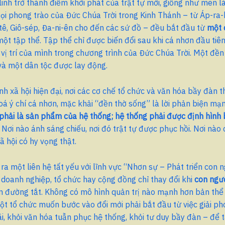
linh trở thành điểm khởi phát của trật tự mới, giống như men 
ọi phong trào của Đức Chúa Trời trong Kinh Thánh – từ Áp-ra-
-tê, Giô-sép, Đa-ni-ên cho đến các sứ đồ – đều bắt đầu từ
một 
ột tập thể. Tập thể chỉ được biến đổi sau khi cá nhơn đầu ti
vị trí của mình trong chương trình của Đức Chúa Trời. Một đền
và một dân tộc được lay động.
nh xã hội hiện đại, nơi các cơ chế tổ chức và văn hóa bầy đàn 
á ý chí cá nhơn, mặc khải “đền thờ sống” là lời phản biện mạ
hải là sản phẩm của hệ thống; hệ thống phải được định hình 
. Nơi nào ánh sáng chiếu, nơi đó trật tự được phục hồi. Nơi nào
xã hội có hy vọng thật.
ra một liên hệ tất yếu với lĩnh vực “Nhơn sự – Phát triển con 
: doanh nghiệp, tổ chức hay cộng đồng chỉ thay đổi khi
con ngườ
n đường tắt. Không có mô hình quản trị nào mạnh hơn bản thể
ột tổ chức muốn bước vào đổi mới phải bắt đầu từ việc giải p
ãi, khỏi văn hóa tuẫn phục hệ thống, khỏi tư duy bầy đàn – để t