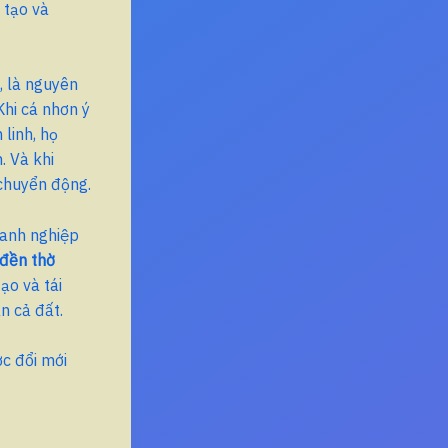
g tạo và
, là nguyên
Khi cá nhơn ý
linh, họ
. Và khi
 chuyển động.
oanh nghiệp
 đền thờ
ạo và tái
n cả đất.
ợc đổi mới