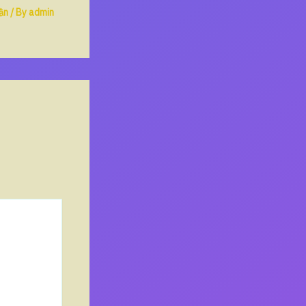
ần
/ By
admin