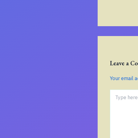
Leave a 
Your email a
Type
here..