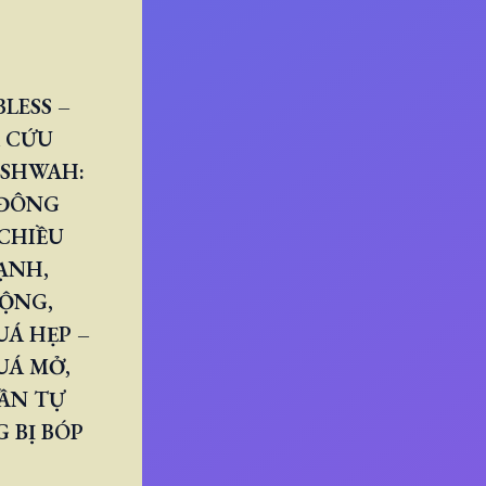
LESS –
 CỨU
ESHWAH:
 ĐÔNG
CHIỀU
ẠNH,
RỘNG,
Á HẸP –
UÁ MỞ,
ẦN TỰ
 BỊ BÓP