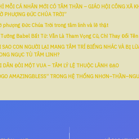
HỈ MỖI CÁ NHÂN MỚI CÓ TÂM THẦN – GIÁO HỘI CÔNG XÃ 
Ờ PHƯỢNG ĐỨC CHÚA TRỜI”
 phượng Đức Chúa Trời trong tâm linh và lẽ thật
 Tưởng Babel Bất Tử: Vẫn Là Tham Vọng Cũ, Chỉ Thay Đổi Tên
I SAO CON NGƯỜI LẠI MANG TÂM TRÍ BIẾNG NHÁC VÀ BỊ LỪ
ONG NGỤC TÙ TÂM LINH?
I DÂN ĐÒI MỘT VUA – TÂM LÝ LỆ THUỘC LÃNH ĐẠO
OGO AMAZINGBLESS” TRONG HỆ THỐNG NHƠN–THẦN–NG