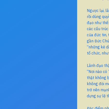
Ngược lại, l
rồi dùng qu
đạo như thế:
các cấu trúc
của đức tin,
gần Đức Chúa
“những kẻ d
tổ chức, như
Lãnh đạo thậ
“Nơi nào có 
thật không b
không đòi mộ
trở nên mạnh
dựng sự lệ t
Đặc điểm phâ