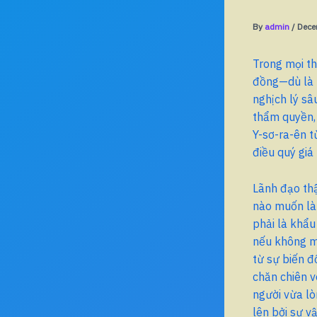
By
admin
/
Dece
Trong mọi th
đồng—dù là m
nghịch lý sâ
thẩm quyền, 
Y-sơ-ra-ên t
điều quý giá 
Lãnh đạo th
nào muốn làm
phải là khẩu
nếu không m
từ sự biến đ
chăn chiên v
người vừa l
lên bởi sự v