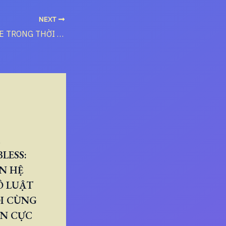
NEXT
MEN PHARISEE TRONG THỜI ĐẠI SỐ – VĂN HÓA ĐÁM ĐÔNG & TRUYỀN THÔNG
LESS:
N HỆ
Ô LUẬT
I CÙNG
ÂN CỰC