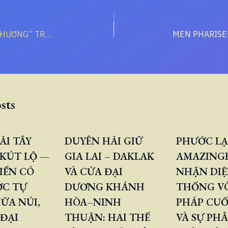
KHI “TÌNH YÊU THƯƠNG” TRỞ THÀNH CÔNG CỤ KIỂM SOÁT
sts
ẢI TÂY
DUYÊN HẢI GIỮ
PHƯỚC LẠ
KÚT LỘ —
GIA LAI – DAKLAK
AMAZINGB
IỂN CÓ
VÀ CỬA ĐẠI
NHẬN DIỆ
ỚC TỰ
DƯƠNG KHÁNH
THỐNG V
ỮA NÚI,
HÒA–NINH
PHÁP CUỐ
 ĐẠI
THUẬN: HAI THẾ
VÀ SỰ PH