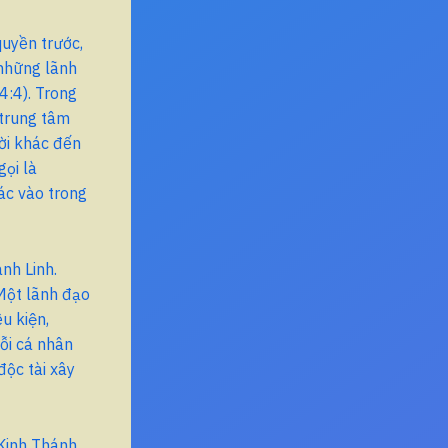
quyền trước,
 những lãnh
4:4). Trong
 trung tâm
ười khác đến
ọi là
ác vào trong
nh Linh.
 Một lãnh đạo
u kiện,
mỗi cá nhân
độc tài xây
 Kinh Thánh