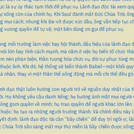
c là sự ủy thác tạm thời để phục vụ. Lãnh đạo độc tài xem qu
ự sống còn của chính họ. Khi Saul đánh mất Đức Chúa Trời, ông
g mọi cách; nhưng khi Đa-vít được xức dầu, ông vẫn tiếp tục c
g vương quyền để tự vệ; một bên dùng ơn gọi để phục vụ.
ong môi trường làm việc hay hội thánh, dấu hiệu của lãnh đạo 
nói lớn hay tính cách mạnh, mà nằm ở việc họ biến tổ chức th
ìm nén phản biện, thần tượng hóa chức vụ, đòi sự phục tùng 
huộc linh. Khi đó, hệ thống sẽ biến thành Babel—một khối quy
á nhân, thay vì một thân thể sống động mà mỗi chi thể đều gó
ãnh đạo thật luôn hướng con người trở về nguồn duy nhất của 
ời. Họ không yêu cầu danh tiếng; họ hướng ánh mắt mọi người
hông gom quyền về mình; họ trao quyền để người khác lớn lên
 thuộc; họ tạo ra những người trưởng thành. Và chính điều này
yết định: lãnh đạo độc tài cần “bầy chiên” để duy trì ngôi vị; l
 Chúa Trời sẵn sàng mất mọi thứ miễn là bầy chiên được sống