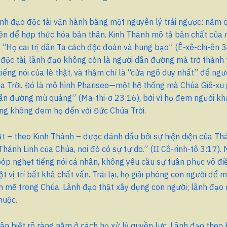
ãnh đạo độc tài vận hành bằng một nguyên lý trái ngược: nắm 
yền để hợp thức hóa bản thân. Kinh Thánh mô tả bản chất của
 “Họ cai trị dân Ta cách độc đoán và hung bạo” (Ê-xê-chi-ên 3
 độc tài, lãnh đạo không còn là người dẫn đường mà trở thành
 tiếng nói của lẽ thật, và thậm chí là “cửa ngõ duy nhất” để ng
 Trời. Đó là mô hình Pharisee—một hệ thống mà Chúa Giê-xu g
ẫn đường mù quáng” (Ma-thi-ơ 23:16), bởi vì họ đem người kh
ng không đem họ đến với Đức Chúa Trời.
t – theo Kinh Thánh – được đánh dấu bởi sự hiện diện của Thá
Thánh Linh của Chúa, nơi đó có sự tự do.” (II Cô-rinh-tô 3:17).
óp nghẹt tiếng nói cá nhân, không yêu cầu sự tuân phục vô điề
t vị trí bất khả chất vấn. Trái lại, họ giải phóng con người để 
 mẽ trong Chúa. Lãnh đạo thật xây dựng con người; lãnh đạo 
huộc.
n biệt rõ ràng nằm ở cách họ xử lý quyền lực. Lãnh đạo theo