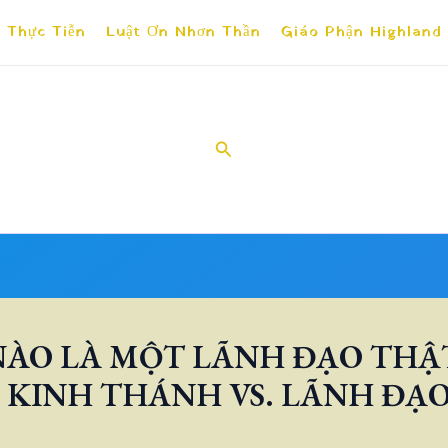
 Thực Tiễn
Luật Ơn Nhơn Thần
Giáo Phận Highland
Search
NÀO LÀ MỘT LÃNH ĐẠO THẬ
 KINH THÁNH VS. LÃNH ĐẠ