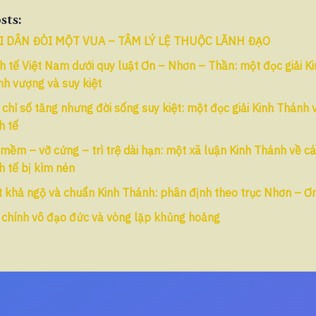
sts:
I DÂN ĐÒI MỘT VUA – TÂM LÝ LỆ THUỘC LÃNH ĐẠO
h tế Việt Nam dưới quy luật Ơn – Nhơn – Thần: một đọc giải K
nh vượng và suy kiệt
 chỉ số tăng nhưng đời sống suy kiệt: một đọc giải Kinh Thánh 
h tế
mềm – vỡ cứng – trì trệ dài hạn: một xã luận Kinh Thánh về cá
h tế bị kìm nén
 khả ngộ và chuẩn Kinh Thánh: phân định theo trục Nhơn – Ơ
 chính vô đạo đức và vòng lặp khủng hoảng