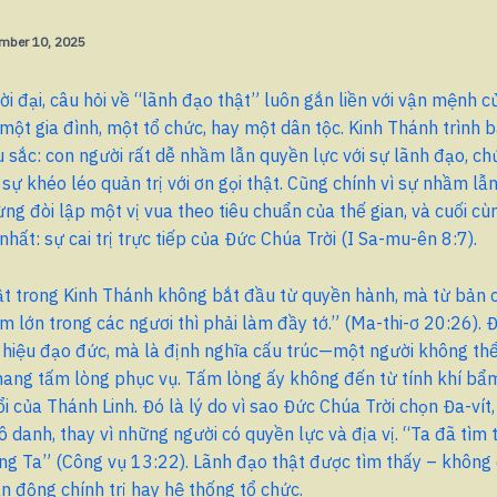
mber 10, 2025
ời đại, câu hỏi về “lãnh đạo thật” luôn gắn liền với vận mệnh 
ột gia đình, một tổ chức, hay một dân tộc. Kinh Thánh trình 
u sắc: con người rất dễ nhầm lẫn quyền lực với sự lãnh đạo, chứ
sự khéo léo quản trị với ơn gọi thật. Cũng chính vì sự nhầm l
ừng đòi lập một vị vua theo tiêu chuẩn của thế gian, và cuối c
nhất: sự cai trị trực tiếp của Đức Chúa Trời (I Sa-mu-ên 8:7).
ật trong Kinh Thánh không bắt đầu từ quyền hành, mà từ bản 
 lớn trong các ngươi thì phải làm đầy tớ.” (Ma-thi-ơ 20:26).
 hiệu đạo đức, mà là định nghĩa cấu trúc—một người không th
ang tấm lòng phục vụ. Tấm lòng ấy không đến từ tính khí bẩm
ổi của Thánh Linh. Đó là lý do vì sao Đức Chúa Trời chọn Đa-vít
ô danh, thay vì những người có quyền lực và địa vị. “Ta đã tìm t
òng Ta” (Công vụ 13:22). Lãnh đạo thật được tìm thấy – khôn
ận động chính trị hay hệ thống tổ chức.