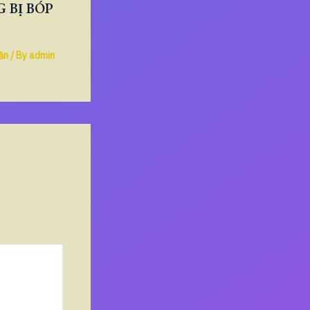
 BỊ BÓP
ần
/ By
admin