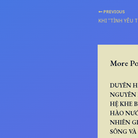
PREVIOUS
More Po
DUYÊN H
NGUYÊN 
HỆ KHE B
HÀO NƯ
NHIÊN GI
SÔNG VÀ