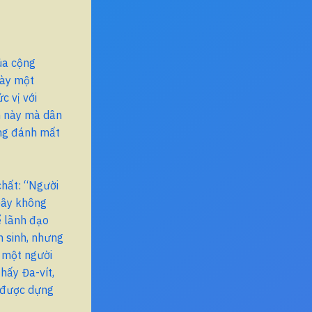
của cộng
bày một
c vị với
ẫn này mà dân
ùng đánh mất
chất: “Người
 Đây không
ể lãnh đạo
 sinh, nhưng
, một người
hấy Đa-vít,
g được dựng