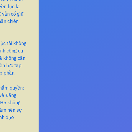
yền lực là
 vẫn cố giữ
hăn chiên.
độc tài không
ành công cụ
mà không cần
ền lực tập
p phần.
thẩm quyền:
 về Đấng
. Họ không
 làm nên sự
ãnh đạo
.