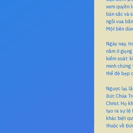
xem quyền lự
bản sắc và s
ngôi vua bằn
Một bên dùn
Ngày nay, tr
nằm ở giọng 
kiểm soát: k
minh chứng t
thể đè bẹp c
Ngược lại, l
Đức Chúa Tr
Christ. Họ k
tạo ra sự lệ
khác biệt qu
thuộc về Đức