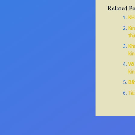
Related Po
KH
Kin
thị
Khi
kin
Vỡ 
kin
Bất
Tài