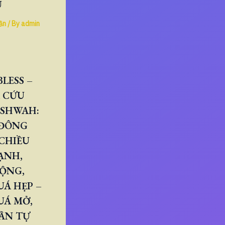
U
ần
/ By
admin
LESS –
 CỨU
ESHWAH:
 ĐÔNG
CHIỀU
ẠNH,
RỘNG,
Á HẸP –
UÁ MỞ,
ẦN TỰ