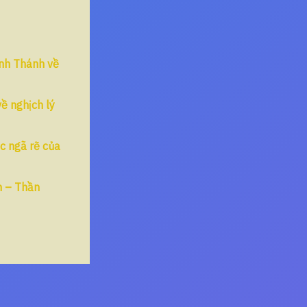
inh Thánh về
về nghịch lý
c ngã rẽ của
n – Thần