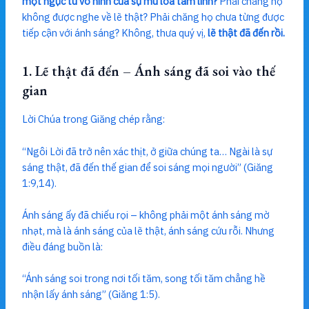
một ngục tù vô hình của sự mù lòa tâm linh?
Phải chăng họ
không được nghe về lẽ thật? Phải chăng họ chưa từng được
tiếp cận với ánh sáng? Không, thưa quý vị,
lẽ thật đã đến rồi.
1. Lẽ thật đã đến – Ánh sáng đã soi vào thế
gian
Lời Chúa trong Giăng chép rằng:
“Ngôi Lời đã trở nên xác thịt, ở giữa chúng ta… Ngài là sự
sáng thật, đã đến thế gian để soi sáng mọi người” (Giăng
1:9,14).
Ánh sáng ấy đã chiếu rọi – không phải một ánh sáng mờ
nhạt, mà là ánh sáng của lẽ thật, ánh sáng cứu rỗi. Nhưng
điều đáng buồn là:
“Ánh sáng soi trong nơi tối tăm, song tối tăm chẳng hề
nhận lấy ánh sáng” (Giăng 1:5).