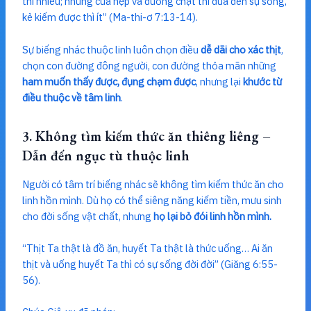
thì nhiều; nhưng cửa hẹp và đường chật thì đưa đến sự sống,
kẻ kiếm được thì ít” (Ma-thi-ơ 7:13-14).
Sự biếng nhác thuộc linh luôn chọn điều
dễ dãi cho xác thịt
,
chọn con đường đông người, con đường thỏa mãn những
ham muốn thấy được, đụng chạm được
, nhưng lại
khước từ
điều thuộc về tâm linh
.
3. Không tìm kiếm thức ăn thiêng liêng –
Dẫn đến ngục tù thuộc linh
Người có tâm trí biếng nhác sẽ không tìm kiếm thức ăn cho
linh hồn mình. Dù họ có thể siêng năng kiếm tiền, mưu sinh
cho đời sống vật chất, nhưng
họ lại bỏ đói linh hồn mình.
“Thịt Ta thật là đồ ăn, huyết Ta thật là thức uống… Ai ăn
thịt và uống huyết Ta thì có sự sống đời đời” (Giăng 6:55-
56).