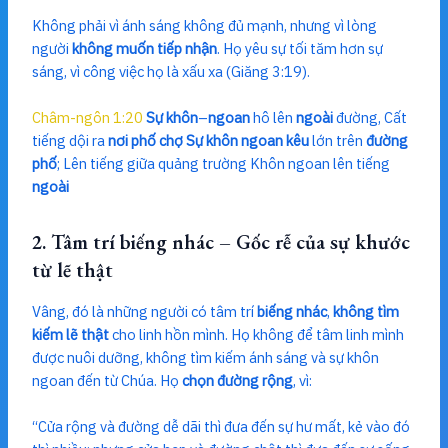
Không phải vì ánh sáng không đủ mạnh, nhưng vì lòng
người
không muốn tiếp nhận
. Họ yêu sự tối tăm hơn sự
sáng, vì công việc họ là xấu xa (Giăng 3:19).
Châm-ngôn 1:20
Sự khôn
–
ngoan
hô lên
ngoài
đường, Cất
tiếng dội ra
nơi phố chợ Sự khôn ngoan kêu
lớn trên
đường
phố
; Lên tiếng giữa quảng trường Khôn ngoan lên tiếng
ngoài
2. Tâm trí biếng nhác – Gốc rễ của sự khước
từ lẽ thật
Vâng, đó là những người có tâm trí
biếng nhác
,
không tìm
kiếm lẽ thật
cho linh hồn mình. Họ không để tâm linh mình
được nuôi dưỡng, không tìm kiếm ánh sáng và sự khôn
ngoan đến từ Chúa. Họ
chọn đường rộng
, vì:
“Cửa rộng và đường dễ dãi thì đưa đến sự hư mất, kẻ vào đó