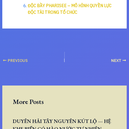
ĐỘC BẦY PHARISEE – MÔ HÌNH QUYỀN LỰC
ĐỘC TÀI TRONG TỔ CHỨC
PREVIOUS
NEXT
More Posts
DUYÊN HẢI TÂY NGUYÊN KÚT LỘ — HỆ
KHE BIỂN CÓ HÀO NƯỚC TỰ NHIÊN