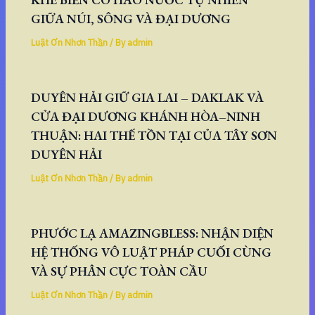
GIỮA NÚI, SÔNG VÀ ĐẠI DƯƠNG
Luật Ơn Nhơn Thần
/ By
admin
DUYÊN HẢI GIỮ GIA LAI – DAKLAK VÀ
CỬA ĐẠI DƯƠNG KHÁNH HÒA–NINH
THUẬN: HAI THẾ TỒN TẠI CỦA TÂY SƠN
DUYÊN HẢI
Luật Ơn Nhơn Thần
/ By
admin
PHƯỚC LẠ AMAZINGBLESS: NHẬN DIỆN
HỆ THỐNG VÔ LUẬT PHÁP CUỐI CÙNG
VÀ SỰ PHÂN CỰC TOÀN CẦU
Luật Ơn Nhơn Thần
/ By
admin