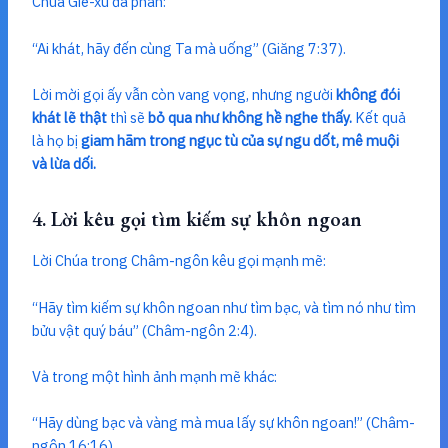
Chúa Giê-xu đã phán:
“Ai khát, hãy đến cùng Ta mà uống” (Giăng 7:37).
Lời mời gọi ấy vẫn còn vang vọng, nhưng người
không đói
khát lẽ thật
thì sẽ
bỏ qua như không hề nghe thấy.
Kết quả
là họ bị
giam hãm trong ngục tù của sự ngu dốt, mê muội
và lừa dối.
4. Lời kêu gọi tìm kiếm sự khôn ngoan
Lời Chúa trong Châm-ngôn kêu gọi mạnh mẽ:
“Hãy tìm kiếm sự khôn ngoan như tìm bạc, và tìm nó như tìm
bửu vật quý báu” (Châm-ngôn 2:4).
Và trong một hình ảnh mạnh mẽ khác:
“Hãy dùng bạc và vàng mà mua lấy sự khôn ngoan!” (Châm-
ngôn 16:16).