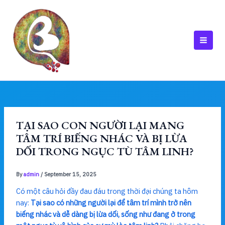
Skip
to
content
MAI
MEN
TẠI SAO CON NGƯỜI LẠI MANG
TÂM TRÍ BIẾNG NHÁC VÀ BỊ LỪA
DỐI TRONG NGỤC TÙ TÂM LINH?
By
admin
/
September 15, 2025
Có một câu hỏi đầy đau đáu trong thời đại chúng ta hôm
nay:
Tại sao có những người lại để tâm trí mình trở nên
biếng nhác và dễ dàng bị lừa dối, sống như đang ở trong