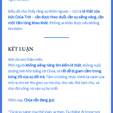
Điều đó cho thấy rằng sự khôn ngoan – tức là
lẽ thật của
Đức Chúa Trời
–
cần được theo đuổi, cần sự siêng năng, cần
một tấm lòng khao khát.
Không ai nhận được nếu không
tìm kiếm.
KẾT LUẬN
Anh chị em thân mến,
Một người
không siêng năng tìm kiếm lẽ thật
, không nuôi
dưỡng linh hồn bằng lời Chúa, sẽ
rất dễ bị giam cầm trong
bóng tối của sự dối trá.
Tâm trí biếng nhác chính là cánh cửa
mở ra cho kẻ thù gieo sự mù lòa, cho xác thịt làm chủ, và
cho đời sống rơi vào sự hư mất.
Hôm nay,
Chúa vẫn đang gọi:
“Ta là sự sáng của thế gian, ai theo Ta chẳng đi trong nơi