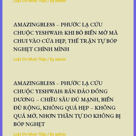
Luật Ơn Nhơn Thần
/ By
admin
AMAZINGBLESS – PHƯỚC LẠ CỨU
CHUỘC YESHWAH: KHI BỎ BIỂN MỞ MÀ
CHUI VÀO CỬA HẸP, THẾ TRẬN TỰ BÓP
NGHẸT CHÍNH MÌNH
Luật Ơn Nhơn Thần
/ By
admin
AMAZINGBLESS – PHƯỚC LẠ CỨU
CHUỘC YESHWAH: BÁN ĐẢO ĐÔNG
DƯƠNG – CHIỀU SÂU ĐỦ MẠNH, BIỂN
ĐỦ RỘNG, KHÔNG QUÁ HẸP – KHÔNG
QUÁ MỞ, NHƠN THẦN TỰ DO KHÔNG BỊ
BÓP NGHẸT
Luật Ơn Nhơn Thần
/ By
admin