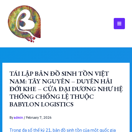
Skip
to
content
MAI
MEN
TÁI LẬP BẢN ĐỒ SINH TỒN VIỆT
NAM: TÂY NGUYÊN – DUYÊN HẢI
ĐỚI KHE – CỬA ĐẠI DƯƠNG NHƯ HỆ
THỐNG CHỐNG LỆ THUỘC
BABYLON LOGISTICS
By
admin
/
February 7, 2026
Trong đa số thế kỷ 21, bản đồ sinh tồn của một quốc gia