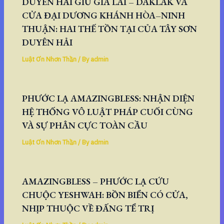
DUYÊN HẢI GIỮ GIA LAI – DAKLAK VÀ
CỬA ĐẠI DƯƠNG KHÁNH HÒA–NINH
THUẬN: HAI THẾ TỒN TẠI CỦA TÂY SƠN
DUYÊN HẢI
Luật Ơn Nhơn Thần
/ By
admin
PHƯỚC LẠ AMAZINGBLESS: NHẬN DIỆN
HỆ THỐNG VÔ LUẬT PHÁP CUỐI CÙNG
VÀ SỰ PHÂN CỰC TOÀN CẦU
Luật Ơn Nhơn Thần
/ By
admin
AMAZINGBLESS – PHƯỚC LẠ CỨU
CHUỘC YESHWAH: BỒN BIỂN CÓ CỬA,
NHỊP THUỘC VỀ ĐẤNG TỂ TRỊ