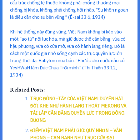
cấu trúc chống lệ thuộc, không phải chống thương mại;
chống bị khóa, không phải chống hội nhập. “Sự khôn ngoan
là điều cần cho sự bền vững.” (Ê-sai 33:6, 1934)
Khi hệ thống này đứng vững, Việt Nam không bị kéo vào
một “ao tù” nội lục hóa, mà giữ được thế cân bằng: vừa có
hậu phương, vừa có cửa mở, vừa có hành lang riêng. Đó là
cách một quốc gia nhỏ sống cạnh các trục quyền lực lớn
trong thời đại Babylon mua bán. “Phước cho nước nào có
YesHWaH làm Đức Chúa Trời mình.” (Thi Thiên 33:12,
1934)
Related Posts:
TRỤC ĐÔNG–TÂY CỦA VIỆT NAM: DUYÊN HẢI
ĐỚI KHE NHƯ HÀNH LANG THOÁT MEKONG VÀ
TÁI LẬP CÂN BẰNG QUYỀN LỰC TRONG ĐÔNG
DƯƠNG
ĐIỂM VIỆT NAM PHẢI GIỮ: QUY NHƠN – VÂN
PHONG – CAM RANH NHƯ TRỤC CỬA ĐẠI