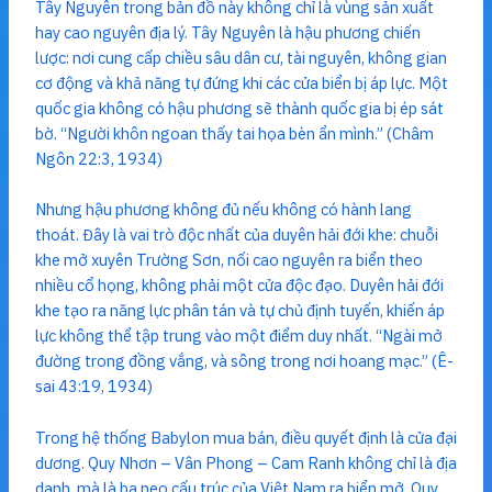
Tây Nguyên trong bản đồ này không chỉ là vùng sản xuất
hay cao nguyên địa lý. Tây Nguyên là hậu phương chiến
lược: nơi cung cấp chiều sâu dân cư, tài nguyên, không gian
cơ động và khả năng tự đứng khi các cửa biển bị áp lực. Một
quốc gia không có hậu phương sẽ thành quốc gia bị ép sát
bờ. “Người khôn ngoan thấy tai họa bèn ẩn mình.” (Châm
Ngôn 22:3, 1934)
Nhưng hậu phương không đủ nếu không có hành lang
thoát. Đây là vai trò độc nhất của duyên hải đới khe: chuỗi
khe mở xuyên Trường Sơn, nối cao nguyên ra biển theo
nhiều cổ họng, không phải một cửa độc đạo. Duyên hải đới
khe tạo ra năng lực phân tán và tự chủ định tuyến, khiến áp
lực không thể tập trung vào một điểm duy nhất. “Ngài mở
đường trong đồng vắng, và sông trong nơi hoang mạc.” (Ê-
sai 43:19, 1934)
Trong hệ thống Babylon mua bán, điều quyết định là cửa đại
dương. Quy Nhơn – Vân Phong – Cam Ranh không chỉ là địa
danh, mà là ba neo cấu trúc của Việt Nam ra biển mở. Quy