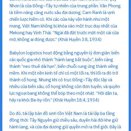
Nhơn là cửa Đông–Tây tự nhiên của trung phần. Vân Phong
là tiềm năng cảng nước sâu đại dương. Cam Ranh là vịnh
chiến lược hiếm có. Khi các cửa này vận hành như một
mạng, Việt Nam không bị khóa vào một trục duy nhất của
Mekong hay Vịnh Thái. “Ngài đã đặt trước mặt một cái cửa
mở, không ai đóng được.” (Khải Huyền 3:8, 1934)
Babylon logistics hoạt động bằng nguyên lý đơn giản: biến
các quốc gia nhỏ thành “hành lang bắt buộc”, biến cảng
thành “neo thuê dài hạn”, biến chuỗi cung ứng thành xiềng
mềm. Khi một nền kinh tế chỉ có một lối ra, thì lối ra đó trở
thành cổ họng. Nhưng khi có trục Đông–Tây độc lập và
nhiều cửa biển sâu, cổ họng không còn đơn tuyến, và quyền
lực ngoại bang không thể bóp theo một nhát. “Hỡi dân ta,
hãy ra khỏi Ba-by-lôn.” (Khải Huyền 18:4, 1934)
Do đó, tái lập bản đồ sinh tồn Việt Nam là tái lập ba tầng
đồng thời: Tây Nguyên giữ chiều sâu, duyên hải đới khe giữ
hành lang, và cửa đại dương giữ quyền mở ra thế giới. Đây là