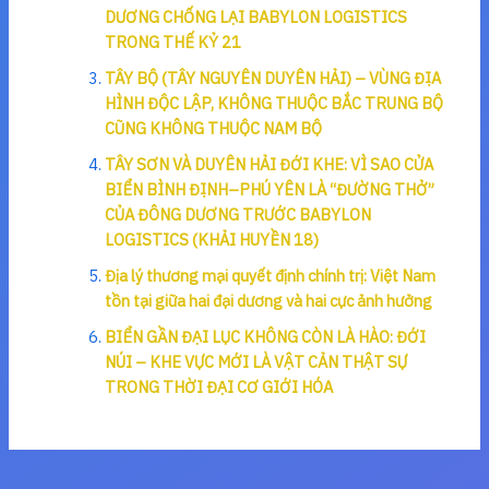
DƯƠNG CHỐNG LẠI BABYLON LOGISTICS
TRONG THẾ KỶ 21
TÂY BỘ (TÂY NGUYÊN DUYÊN HẢI) – VÙNG ĐỊA
HÌNH ĐỘC LẬP, KHÔNG THUỘC BẮC TRUNG BỘ
CŨNG KHÔNG THUỘC NAM BỘ
TÂY SƠN VÀ DUYÊN HẢI ĐỚI KHE: VÌ SAO CỬA
BIỂN BÌNH ĐỊNH–PHÚ YÊN LÀ “ĐƯỜNG THỞ”
CỦA ĐÔNG DƯƠNG TRƯỚC BABYLON
LOGISTICS (KHẢI HUYỀN 18)
Địa lý thương mại quyết định chính trị: Việt Nam
tồn tại giữa hai đại dương và hai cực ảnh hưởng
BIỂN GẦN ĐẠI LỤC KHÔNG CÒN LÀ HÀO: ĐỚI
NÚI – KHE VỰC MỚI LÀ VẬT CẢN THẬT SỰ
TRONG THỜI ĐẠI CƠ GIỚI HÓA