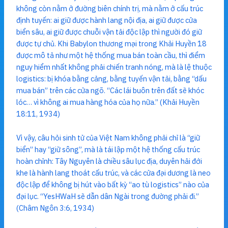
không còn nằm ở đường biên chính trị, mà nằm ở cấu trúc
định tuyến: ai giữ được hành lang nội địa, ai giữ được cửa
biển sâu, ai giữ được chuỗi vận tải độc lập thì người đó giữ
được tự chủ. Khi Babylon thương mại trong Khải Huyền 18
được mô tả như một hệ thống mua bán toàn cầu, thì điểm
nguy hiểm nhất không phải chiến tranh nóng, mà là lệ thuộc
logistics: bị khóa bằng cảng, bằng tuyến vận tải, bằng “dấu
mua bán” trên các cửa ngõ. “Các lái buôn trên đất sẽ khóc
lóc… vì không ai mua hàng hóa của họ nữa.” (Khải Huyền
18:11, 1934)
Vì vậy, câu hỏi sinh tử của Việt Nam không phải chỉ là “giữ
biển” hay “giữ sông”, mà là tái lập một hệ thống cấu trúc
hoàn chỉnh: Tây Nguyên là chiều sâu lục địa, duyên hải đới
khe là hành lang thoát cấu trúc, và các cửa đại dương là neo
độc lập để không bị hút vào bất kỳ “ao tù logistics” nào của
đại lục. “YesHWaH sẽ dẫn dân Ngài trong đường phải đi.”
(Châm Ngôn 3:6, 1934)