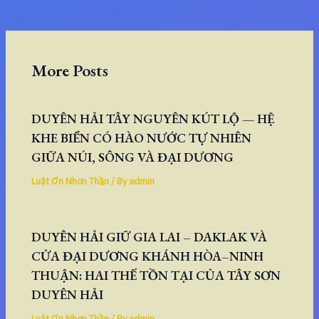
More Posts
DUYÊN HẢI TÂY NGUYÊN KÚT LỘ — HỆ
KHE BIỂN CÓ HÀO NƯỚC TỰ NHIÊN
GIỮA NÚI, SÔNG VÀ ĐẠI DƯƠNG
Luật Ơn Nhơn Thần
/ By
admin
DUYÊN HẢI GIỮ GIA LAI – DAKLAK VÀ
CỬA ĐẠI DƯƠNG KHÁNH HÒA–NINH
THUẬN: HAI THẾ TỒN TẠI CỦA TÂY SƠN
DUYÊN HẢI
Luật Ơn Nhơn Thần
/ By
admin