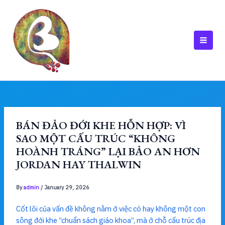
Skip
to
content
MAI
MEN
BÁN ĐẢO ĐỚI KHE HỖN HỢP: VÌ
SAO MỘT CẤU TRÚC “KHÔNG
HOÀNH TRÁNG” LẠI BẢO AN HƠN
JORDAN HAY THALWIN
By
admin
/
January 29, 2026
Cốt lõi của vấn đề không nằm ở việc có hay không một con
sông đới khe “chuẩn sách giáo khoa”, mà ở chỗ cấu trúc địa