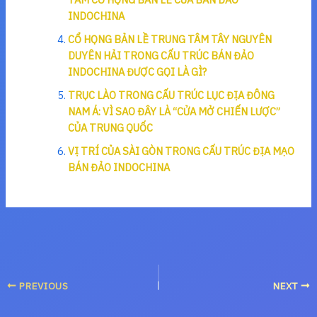
INDOCHINA
CỔ HỌNG BẢN LỀ TRUNG TÂM TÂY NGUYÊN
DUYÊN HẢI TRONG CẤU TRÚC BÁN ĐẢO
INDOCHINA ĐƯỢC GỌI LÀ GÌ?
TRỤC LÀO TRONG CẤU TRÚC LỤC ĐỊA ĐÔNG
NAM Á: VÌ SAO ĐÂY LÀ “CỬA MỞ CHIẾN LƯỢC”
CỦA TRUNG QUỐC
VỊ TRÍ CỦA SÀI GÒN TRONG CẤU TRÚC ĐỊA MẠO
BÁN ĐẢO INDOCHINA
PREVIOUS
NEXT