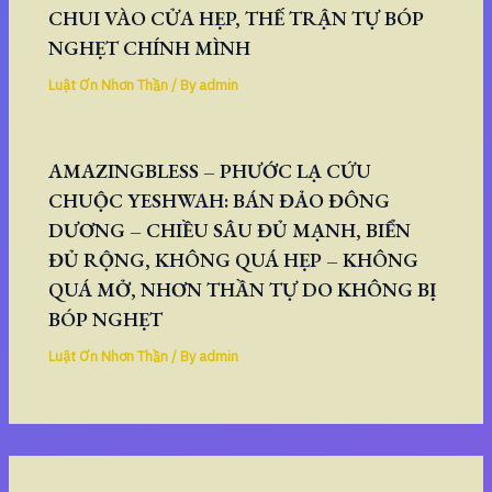
CHUI VÀO CỬA HẸP, THẾ TRẬN TỰ BÓP
NGHẸT CHÍNH MÌNH
Luật Ơn Nhơn Thần
/ By
admin
AMAZINGBLESS – PHƯỚC LẠ CỨU
CHUỘC YESHWAH: BÁN ĐẢO ĐÔNG
DƯƠNG – CHIỀU SÂU ĐỦ MẠNH, BIỂN
ĐỦ RỘNG, KHÔNG QUÁ HẸP – KHÔNG
QUÁ MỞ, NHƠN THẦN TỰ DO KHÔNG BỊ
BÓP NGHẸT
Luật Ơn Nhơn Thần
/ By
admin