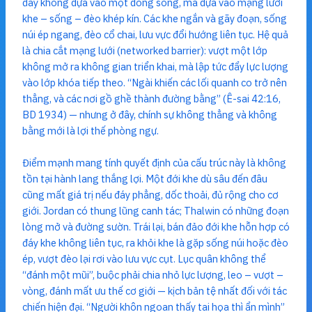
đây không dựa vào một dòng sông, mà dựa vào mạng lưới
khe – sống – đèo khép kín. Các khe ngắn và gãy đoạn, sống
núi ép ngang, đèo cổ chai, lưu vực đổi hướng liên tục. Hệ quả
là chia cắt mạng lưới (networked barrier): vượt một lớp
không mở ra không gian triển khai, mà lập tức đẩy lực lượng
vào lớp khóa tiếp theo. “Ngài khiến các lối quanh co trở nên
thẳng, và các nơi gồ ghề thành đường bằng” (Ê-sai 42:16,
BD 1934) — nhưng ở đây, chính sự không thẳng và không
bằng mới là lợi thế phòng ngự.
Điểm mạnh mang tính quyết định của cấu trúc này là không
tồn tại hành lang thắng lợi. Một đới khe dù sâu đến đâu
cũng mất giá trị nếu đáy phẳng, dốc thoải, đủ rộng cho cơ
giới. Jordan có thung lũng canh tác; Thalwin có những đoạn
lòng mở và đường sườn. Trái lại, bán đảo đới khe hỗn hợp có
đáy khe không liên tục, ra khỏi khe là gặp sống núi hoặc đèo
ép, vượt đèo lại rơi vào lưu vực cụt. Lục quân không thể
“đánh một mũi”, buộc phải chia nhỏ lực lượng, leo – vượt –
vòng, đánh mất ưu thế cơ giới — kịch bản tệ nhất đối với tác
chiến hiện đại. “Người khôn ngoan thấy tai họa thì ẩn mình”