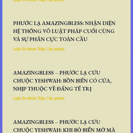
PHƯỚC LẠ AMAZINGBLESS: NHẬN DIỆN
HỆ THỐNG VÔ LUẬT PHÁP CUỐI CÙNG
VÀ SỰ PHÂN CỰC TOÀN CẦU
Luật Ơn Nhơn Thần
/ By
admin
AMAZINGBLESS – PHƯỚC LẠ CỨU
CHUỘC YESHWAH: BỒN BIỂN CÓ CỬA,
NHỊP THUỘC VỀ ĐẤNG TỂ TRỊ
Luật Ơn Nhơn Thần
/ By
admin
AMAZINGBLESS – PHƯỚC LẠ CỨU
CHUỘC YESHWAH: KHI BỎ BIỂN MỞ MÀ