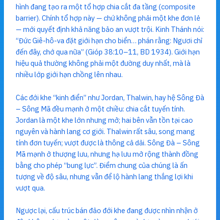
hình đang tạo ra một tổ hợp chia cắt đa tầng (composite
barrier). Chính tổ hợp này — chứ không phải một khe đơn lẻ
— mới quyết định khả năng bảo an vượt trội. Kinh Thánh nói:
“Đức Giê-hô-va đặt giới hạn cho biển… phán rằng: Ngươi chỉ
đến đây, chớ qua nữa” (Gióp 38:10–11, BD 1934). Giới hạn
hiệu quả thường không phải một đường duy nhất, mà là
nhiều lớp giới hạn chồng lên nhau.
Các đới khe “kinh điển” như Jordan, Thalwin, hay hệ Sông Đà
– Sông Mã đều mạnh ở một chiều: chia cắt tuyến tính.
Jordan là một khe lớn nhưng mở; hai bên vẫn tồn tại cao
nguyên và hành lang cơ giới. Thalwin rất sâu, song mang
tính đơn tuyến; vượt được là thông cả dải. Sông Đà – Sông
Mã mạnh ở thượng lưu, nhưng hạ lưu mở rộng thành đồng
bằng cho phép “bung lực”. Điểm chung của chúng là ấn
tượng về độ sâu, nhưng vẫn để lộ hành lang thắng lợi khi
vượt qua.
Ngược lại, cấu trúc bán đảo đới khe đang được nhìn nhận ở