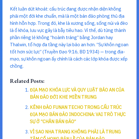
Kết luận dứt khoát: cấu trúc đang được nhận diện không
phải một đới khe chuẩn, mà là một bán đảo phòng thủ địa
hình hỗn hợp. Trong đó, khe là xương sống, sống núi và đèo
là ổ khóa, lưu vực gãy là bẫy tiêu hao. Vì thế, dù từng thành
phần riêng lẻ không “hoành tráng” bằng Jordan hay
Thalwin, tổ hợp đa tầng này lại bảo an hơn. “Sự khôn ngoan
tốt hơn sức lực” (Truyền Đạo 9:16, BD 1934) — trong địa-
mạo, sự khôn ngoan ấy chính là cách các lớp khóa được xếp
chồng.
Related Posts:
ĐỊA MẠO KHÓA LỰC VÀ QUY LUẬT BẢO AN CỦA
BÁN ĐẢO ĐỚI KHE MIỀN TRUNG
KÊNH ĐÀO FUNAN TECHO TRONG CẤU TRÚC
ĐỊA MẠO BÁN ĐẢO INDOCHINA: VAI TRÒ THỰC
SỰ Ở “CHÂN BÁN ĐẢO”
VÌ SAO NHA TRANG KHÔNG PHẢI LÀ TRUNG
TÂM CỔ HỌNG BẢN LỀ CỦA BÁN ĐẢO