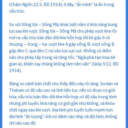
(Châm Ngôn 22:3, BD 1934); ở đây, “ẩn mình” là ẩn trong
cấu trúc.
So với Sông Đà – Sông Mã, khác biệt nằm ở khả năng bung
lực sau khi vượt. Sông Đà – Sông Mã cho phép vượt khe rồi
mở ra; cấu trúc bán đảo đới khe hỗn hợp thì bẻ gãy ở cả
thượng – trung – hạ: vượt khe A gặp sống B; vượt sống B
gặp đèo C; qua đèo C rơi vào lưu vực cụt. Không có điểm
nào cho phép tập trung và tăng tốc. “Ngài phá tan mưu kẻ
gian ác, khiến tay chúng không làm nên việc” (Gióp 5:12, BD
1934).
Bảng so sánh bản chất cho thấy điều này rõ ràng: Jordan và
Thalwin có độ sâu cao và tính liên tục, nên có đoạn cơ giới
hóa; cấu trúc bán đảo đới khe hỗn hợp có độ sâu trung bình
nhưng phi tuyến, khả năng cơ giới gần như không, và khóa
chặt ngay sau khi vượt. Địa hình phi tuyến luôn mạnh hơn
địa hình “ấn tượng”, bởi nó đánh vào nhịp và đội hình, không
chỉ vào cao độ.