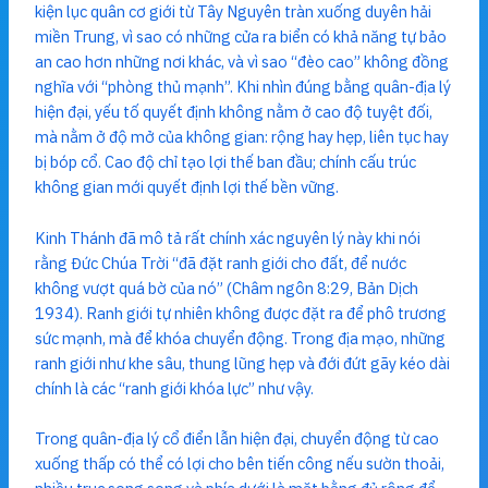
kiện lục quân cơ giới từ Tây Nguyên tràn xuống duyên hải
miền Trung, vì sao có những cửa ra biển có khả năng tự bảo
an cao hơn những nơi khác, và vì sao “đèo cao” không đồng
nghĩa với “phòng thủ mạnh”. Khi nhìn đúng bằng quân-địa lý
hiện đại, yếu tố quyết định không nằm ở cao độ tuyệt đối,
mà nằm ở độ mở của không gian: rộng hay hẹp, liên tục hay
bị bóp cổ. Cao độ chỉ tạo lợi thế ban đầu; chính cấu trúc
không gian mới quyết định lợi thế bền vững.
Kinh Thánh đã mô tả rất chính xác nguyên lý này khi nói
rằng Đức Chúa Trời “đã đặt ranh giới cho đất, để nước
không vượt quá bờ của nó” (Châm ngôn 8:29, Bản Dịch
1934). Ranh giới tự nhiên không được đặt ra để phô trương
sức mạnh, mà để khóa chuyển động. Trong địa mạo, những
ranh giới như khe sâu, thung lũng hẹp và đới đứt gãy kéo dài
chính là các “ranh giới khóa lực” như vậy.
Trong quân-địa lý cổ điển lẫn hiện đại, chuyển động từ cao
xuống thấp có thể có lợi cho bên tiến công nếu sườn thoải,