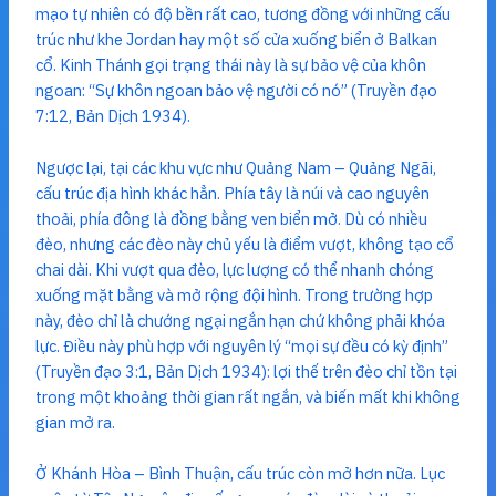
mạo tự nhiên có độ bền rất cao, tương đồng với những cấu
trúc như khe Jordan hay một số cửa xuống biển ở Balkan
cổ. Kinh Thánh gọi trạng thái này là sự bảo vệ của khôn
ngoan: “Sự khôn ngoan bảo vệ người có nó” (Truyền đạo
7:12, Bản Dịch 1934).
Ngược lại, tại các khu vực như Quảng Nam – Quảng Ngãi,
cấu trúc địa hình khác hẳn. Phía tây là núi và cao nguyên
thoải, phía đông là đồng bằng ven biển mở. Dù có nhiều
đèo, nhưng các đèo này chủ yếu là điểm vượt, không tạo cổ
chai dài. Khi vượt qua đèo, lực lượng có thể nhanh chóng
xuống mặt bằng và mở rộng đội hình. Trong trường hợp
này, đèo chỉ là chướng ngại ngắn hạn chứ không phải khóa
lực. Điều này phù hợp với nguyên lý “mọi sự đều có kỳ định”
(Truyền đạo 3:1, Bản Dịch 1934): lợi thế trên đèo chỉ tồn tại
trong một khoảng thời gian rất ngắn, và biến mất khi không
gian mở ra.
Ở Khánh Hòa – Bình Thuận, cấu trúc còn mở hơn nữa. Lục