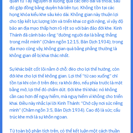
quân từ Tây Nguyên đi xuống qua các đèo dài và thoải, sau
đó gặp đồng bằng duyên hải liên tục. Không tồn tại các
họng khóa kiểu khe sâu kéo dài. Không gian này thuận lợi
cho tập kết lực lượng lớn và triển khai cơ giới nặng, vì vậy độ
bảo an địa mạo thấp hơn rõ rệt so với bán đảo đới khe. Kinh
Thánh đã cảnh báo rằng “đường người dại là bằng thẳng
trong mắt mình” (Châm ngôn 12:15, Bản Dịch 1934); trong
địa mạo cũng vậy, không gian quá bằng phẳng thường là
không gian dễ bị khai thác nhất.
Sự khác biệt cốt lõi nằm ở chỗ: đèo cho lợi thế hướng, còn
đới khe cho lợi thế không gian. Lợi thế “từ cao xuống” chỉ
tồn tại khi còn ở trên đèo; ra khỏi đèo, nếu phía trước là mặt
bằng mở, lợi thế đó chấm dứt. Đới khe thì khác: nó không
cần cao hơn để nguy hiểm, mà nguy hiểm vì không cho triển
khai. Điều này nhắc lại lời Kinh Thánh: “Chớ cậy nơi sức riêng
mình” (Châm ngôn 3:5, Bản Dịch 1934). Cao độ là sức; cấu
trúc khe mới là sự khôn ngoan.
Từ toàn bộ phân tích trên, có thể kết luận một cách thuần