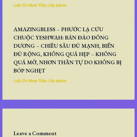
Luật Ơn Nhơn Thần
/ By
admin
AMAZINGBLESS – PHƯỚC LẠ CỨU
CHUỘC YESHWAH: BÁN ĐẢO ĐÔNG
DƯƠNG – CHIỀU SÂU ĐỦ MẠNH, BIỂN
ĐỦ RỘNG, KHÔNG QUÁ HẸP – KHÔNG
QUÁ MỞ, NHƠN THẦN TỰ DO KHÔNG BỊ
BÓP NGHẸT
Luật Ơn Nhơn Thần
/ By
admin
Leave a Comment