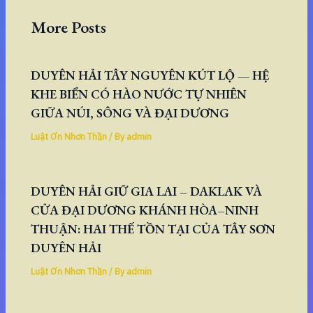
More Posts
DUYÊN HẢI TÂY NGUYÊN KÚT LỘ — HỆ
KHE BIỂN CÓ HÀO NƯỚC TỰ NHIÊN
GIỮA NÚI, SÔNG VÀ ĐẠI DƯƠNG
Luật Ơn Nhơn Thần
/ By
admin
DUYÊN HẢI GIỮ GIA LAI – DAKLAK VÀ
CỬA ĐẠI DƯƠNG KHÁNH HÒA–NINH
THUẬN: HAI THẾ TỒN TẠI CỦA TÂY SƠN
DUYÊN HẢI
Luật Ơn Nhơn Thần
/ By
admin