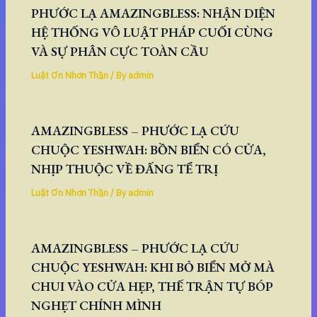
PHƯỚC LẠ AMAZINGBLESS: NHẬN DIỆN
HỆ THỐNG VÔ LUẬT PHÁP CUỐI CÙNG
VÀ SỰ PHÂN CỰC TOÀN CẦU
Luật Ơn Nhơn Thần
/ By
admin
AMAZINGBLESS – PHƯỚC LẠ CỨU
CHUỘC YESHWAH: BỒN BIỂN CÓ CỬA,
NHỊP THUỘC VỀ ĐẤNG TỂ TRỊ
Luật Ơn Nhơn Thần
/ By
admin
AMAZINGBLESS – PHƯỚC LẠ CỨU
CHUỘC YESHWAH: KHI BỎ BIỂN MỞ MÀ
CHUI VÀO CỬA HẸP, THẾ TRẬN TỰ BÓP
NGHẸT CHÍNH MÌNH