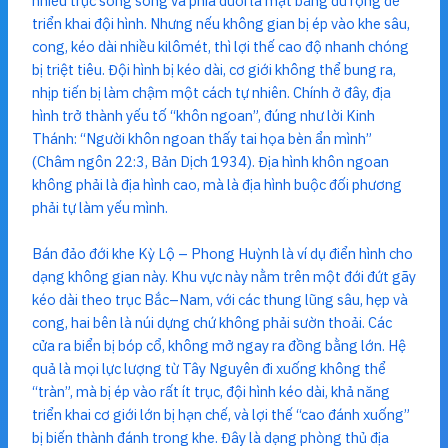
nhiều trục song song và phía dưới là mặt bằng đủ rộng để
triển khai đội hình. Nhưng nếu không gian bị ép vào khe sâu,
cong, kéo dài nhiều kilômét, thì lợi thế cao độ nhanh chóng
bị triệt tiêu. Đội hình bị kéo dài, cơ giới không thể bung ra,
nhịp tiến bị làm chậm một cách tự nhiên. Chính ở đây, địa
hình trở thành yếu tố “khôn ngoan”, đúng như lời Kinh
Thánh: “Người khôn ngoan thấy tai họa bèn ẩn mình”
(Châm ngôn 22:3, Bản Dịch 1934). Địa hình khôn ngoan
không phải là địa hình cao, mà là địa hình buộc đối phương
phải tự làm yếu mình.
Bán đảo đới khe Kỳ Lộ – Phong Huỳnh là ví dụ điển hình cho
dạng không gian này. Khu vực này nằm trên một đới đứt gãy
kéo dài theo trục Bắc–Nam, với các thung lũng sâu, hẹp và
cong, hai bên là núi dựng chứ không phải sườn thoải. Các
cửa ra biển bị bóp cổ, không mở ngay ra đồng bằng lớn. Hệ
quả là mọi lực lượng từ Tây Nguyên đi xuống không thể
“tràn”, mà bị ép vào rất ít trục, đội hình kéo dài, khả năng
triển khai cơ giới lớn bị hạn chế, và lợi thế “cao đánh xuống”
bị biến thành đánh trong khe. Đây là dạng phòng thủ địa