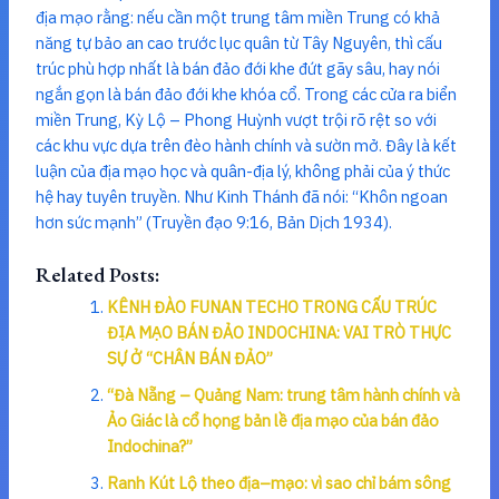
địa mạo rằng: nếu cần một trung tâm miền Trung có khả
năng tự bảo an cao trước lục quân từ Tây Nguyên, thì cấu
trúc phù hợp nhất là bán đảo đới khe đứt gãy sâu, hay nói
ngắn gọn là bán đảo đới khe khóa cổ. Trong các cửa ra biển
miền Trung, Kỳ Lộ – Phong Huỳnh vượt trội rõ rệt so với
các khu vực dựa trên đèo hành chính và sườn mở. Đây là kết
luận của địa mạo học và quân-địa lý, không phải của ý thức
hệ hay tuyên truyền. Như Kinh Thánh đã nói: “Khôn ngoan
hơn sức mạnh” (Truyền đạo 9:16, Bản Dịch 1934).
Related Posts:
KÊNH ĐÀO FUNAN TECHO TRONG CẤU TRÚC
ĐỊA MẠO BÁN ĐẢO INDOCHINA: VAI TRÒ THỰC
SỰ Ở “CHÂN BÁN ĐẢO”
“Đà Nẵng – Quảng Nam: trung tâm hành chính và
Ảo Giác là cổ họng bản lề địa mạo của bán đảo
Indochina?”
Ranh Kút Lộ theo địa–mạo: vì sao chỉ bám sông