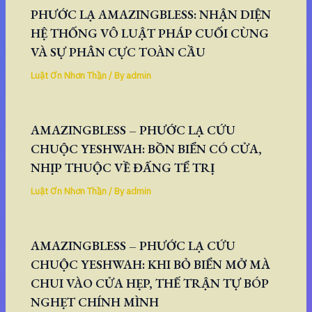
PHƯỚC LẠ AMAZINGBLESS: NHẬN DIỆN
HỆ THỐNG VÔ LUẬT PHÁP CUỐI CÙNG
VÀ SỰ PHÂN CỰC TOÀN CẦU
Luật Ơn Nhơn Thần
/ By
admin
AMAZINGBLESS – PHƯỚC LẠ CỨU
CHUỘC YESHWAH: BỒN BIỂN CÓ CỬA,
NHỊP THUỘC VỀ ĐẤNG TỂ TRỊ
Luật Ơn Nhơn Thần
/ By
admin
AMAZINGBLESS – PHƯỚC LẠ CỨU
CHUỘC YESHWAH: KHI BỎ BIỂN MỞ MÀ
CHUI VÀO CỬA HẸP, THẾ TRẬN TỰ BÓP
NGHẸT CHÍNH MÌNH