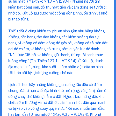
sự hư mất” (Ma-thi-ơ 7:13 – VI1934). Những người tìm
kiếm bất động sản, đô thị, mặt tiền và đám đông sẽ tự rời đi;
nhờ đó, Kút Lộ giữ được một cộng đồng nhỏ, ổn định và khó
bị thao túng.
Thiếu đất ở cũng khiến chi phí an ninh gần như bằng không.
Không cần hàng rào dày, không cần kiểm soát quân sự
nặng, vì không có đám đông để gây rối, không có tài sản đất
đai để chiếm, và không có trung tâm quyền lực để đánh.
“Nếu Đức Giê-hô-va không giữ thành, thì người canh thức
luống công” (Thi Thiên 127:1 – VI1934). Ở Kút Lộ, chính
địa mạo — núi, rừng, khe suối — làm phần việc của an ninh
tốt hơn bất kỳ lực lượng cưỡng chế nào.
Lịch sử cho thấy những không gian sống lâu đều có điểm
chung: đất ở hạn chế, địa hình khó mở rộng, và giá trị nằm ở
dòng chảy chứ không nằm ở đất. Ngược lại, những đặc khu
chết sớm thường vì mở đất ở quá nhanh, hút dân quá mạnh
và bị kéo vào vòng xoáy quyền lực. “Kẻ nào muốn làm đầu,
hãy làm đầy tớ mọi người” (Mác 9:35 – VI1934). Không