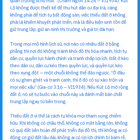
quan trưởng bị hư mất” (Châm Ngôn 14:28 – VI1934). Kút
Lộ không được thiết kế để thu hút dân cư đại trà, càng
không phải để tích tụ bất động sản; việc thiếu đất ở không
phải là khiếm khuyết phát triển, mà là điều kiện sinh tồn để
giữ trung lập, giữ an ninh thị trường và giá trị dài hạn.
Trong mọi mô hình lịch sử, nơi nào có nhiều đất ở bằng
phẳng thì nơi đó không tránh khỏi đô thị hóa nhanh, tích tụ
dân cư, quyền lực hành chính và tranh chấp lợi ích. Đất ở kéo
theo dân cư, dân cư kéo theo quyền lực, và quyền lực kéo
theo xung đột — một chuỗi không thể đảo ngược. “Ở đâu
có sự ghen ghét và tranh cạnh, thì ở đó có sự xáo trộn và
mọi việc xấu” (Gia-cơ 3:16 – VI1934). Nếu Kút Lộ mở rộng
đất ở, nó sẽ tự bước vào chuỗi này và đánh mất bản chất
trung lập ngay từ bên trong.
Thiếu đất ở vì thế là cách tự khóa mọi tham vọng chiếm
hữu. Khi không có châu thổ, không có mặt bằng lớn, không
có quỹ đất liên hoàn để phát triển đại đô thị, thì không ai có
động cơ giữ đất lâu dài, không ai có lợi ích chính trị bám rễ,