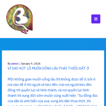
Skip
to
content
MAI
MEN
By
admin
/
January 9, 2026
VÌ SAO KÚT LỘ MUỐN SỐNG LÂU PHẢI THIẾU ĐẤT Ở
Một không gian muốn sống lâu thì không được dễ ở, bởi vì
nơi nào dễ ở thì người sẽ kéo đến, mà nơi người kéo đến
đông thì quyền lực sẽ hình thành, và nơi quyền lực hình
thành thì xung đột sớm muộn cũng xuất hiện. “Sự đông đúc
của dân là vinh hiển của vua; song khi dân thưa thớt, thì