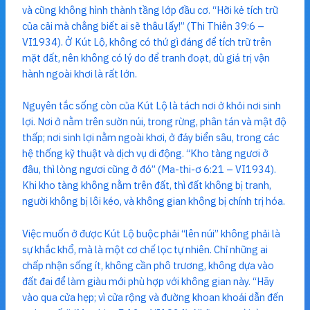
và cũng không hình thành tầng lớp đầu cơ. “Hỡi kẻ tích trữ
của cải mà chẳng biết ai sẽ thâu lấy!” (Thi Thiên 39:6 –
VI1934). Ở Kút Lộ, không có thứ gì đáng để tích trữ trên
mặt đất, nên không có lý do để tranh đoạt, dù giá trị vận
hành ngoài khơi là rất lớn.
Nguyên tắc sống còn của Kút Lộ là tách nơi ở khỏi nơi sinh
lợi. Nơi ở nằm trên sườn núi, trong rừng, phân tán và mật độ
thấp; nơi sinh lợi nằm ngoài khơi, ở đáy biển sâu, trong các
hệ thống kỹ thuật và dịch vụ di động. “Kho tàng ngươi ở
đâu, thì lòng ngươi cũng ở đó” (Ma-thi-ơ 6:21 – VI1934).
Khi kho tàng không nằm trên đất, thì đất không bị tranh,
người không bị lôi kéo, và không gian không bị chính trị hóa.
Việc muốn ở được Kút Lộ buộc phải “lên núi” không phải là
sự khắc khổ, mà là một cơ chế lọc tự nhiên. Chỉ những ai
chấp nhận sống ít, không cần phô trương, không dựa vào
đất đai để làm giàu mới phù hợp với không gian này. “Hãy
vào qua cửa hẹp; vì cửa rộng và đường khoan khoái dẫn đến