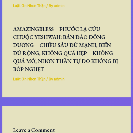
Luật Ơn Nhơn Thần
/ By
admin
AMAZINGBLESS – PHƯỚC LẠ CỨU
CHUỘC YESHWAH: BÁN ĐẢO ĐÔNG
DƯƠNG – CHIỀU SÂU ĐỦ MẠNH, BIỂN
ĐỦ RỘNG, KHÔNG QUÁ HẸP – KHÔNG
QUÁ MỞ, NHƠN THẦN TỰ DO KHÔNG BỊ
BÓP NGHẸT
Luật Ơn Nhơn Thần
/ By
admin
Leave a Comment