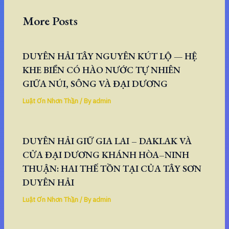
More Posts
DUYÊN HẢI TÂY NGUYÊN KÚT LỘ — HỆ
KHE BIỂN CÓ HÀO NƯỚC TỰ NHIÊN
GIỮA NÚI, SÔNG VÀ ĐẠI DƯƠNG
Luật Ơn Nhơn Thần
/ By
admin
DUYÊN HẢI GIỮ GIA LAI – DAKLAK VÀ
CỬA ĐẠI DƯƠNG KHÁNH HÒA–NINH
THUẬN: HAI THẾ TỒN TẠI CỦA TÂY SƠN
DUYÊN HẢI
Luật Ơn Nhơn Thần
/ By
admin