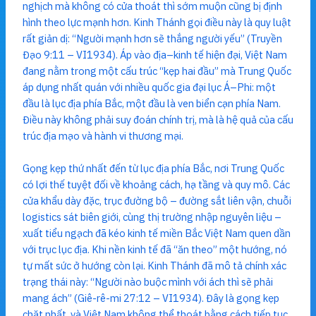
nghịch mà không có cửa thoát thì sớm muộn cũng bị định
hình theo lực mạnh hơn. Kinh Thánh gọi điều này là quy luật
rất giản dị: “Người mạnh hơn sẽ thắng người yếu” (Truyền
Đạo 9:11 – VI1934). Áp vào địa–kinh tế hiện đại, Việt Nam
đang nằm trong một cấu trúc “kẹp hai đầu” mà Trung Quốc
áp dụng nhất quán với nhiều quốc gia đại lục Á–Phi: một
đầu là lục địa phía Bắc, một đầu là ven biển cạn phía Nam.
Điều này không phải suy đoán chính trị, mà là hệ quả của cấu
trúc địa mạo và hành vi thương mại.
Gọng kẹp thứ nhất đến từ lục địa phía Bắc, nơi Trung Quốc
có lợi thế tuyệt đối về khoảng cách, hạ tầng và quy mô. Các
cửa khẩu dày đặc, trục đường bộ – đường sắt liên vận, chuỗi
logistics sát biên giới, cùng thị trường nhập nguyên liệu –
xuất tiểu ngạch đã kéo kinh tế miền Bắc Việt Nam quen dần
với trục lục địa. Khi nền kinh tế đã “ăn theo” một hướng, nó
tự mất sức ở hướng còn lại. Kinh Thánh đã mô tả chính xác
trạng thái này: “Người nào buộc mình với ách thì sẽ phải
mang ách” (Giê-rê-mi 27:12 – VI1934). Đây là gọng kẹp
chặt nhất, và Việt Nam không thể thoát bằng cách tiếp tục