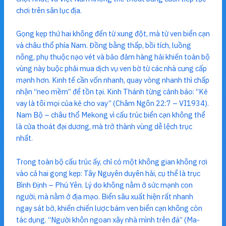
chơi trên sân lục địa.
Gọng kẹp thứ hai không đến từ xung đột, mà từ ven biển cạn
và châu thổ phía Nam. Đồng bằng thấp, bồi tích, luồng
nông, phụ thuộc nạo vét và bảo đảm hàng hải khiến toàn bộ
vùng này buộc phải mua dịch vụ ven bờ từ các nhà cung cấp
mạnh hơn. Kinh tế cần vốn nhanh, quay vòng nhanh thì chấp
nhận “neo mềm” để tồn tại. Kinh Thánh từng cảnh báo: “Kẻ
vay là tôi mọi của kẻ cho vay” (Châm Ngôn 22:7 – VI1934).
Nam Bộ – châu thổ Mekong vì cấu trúc biển cạn không thể
là cửa thoát đại dương, mà trở thành vùng dễ lệch trục
nhất.
Trong toàn bộ cấu trúc ấy, chỉ có một không gian không rơi
vào cả hai gọng kẹp: Tây Nguyên duyên hải, cụ thể là trục
Bình Định – Phú Yên. Lý do không nằm ở sức mạnh con
người, mà nằm ở địa mạo. Biển sâu xuất hiện rất nhanh
ngay sát bờ, khiến chiến lược bám ven biển cạn không còn
tác dụng. “Người khôn ngoan xây nhà mình trên đá” (Ma-