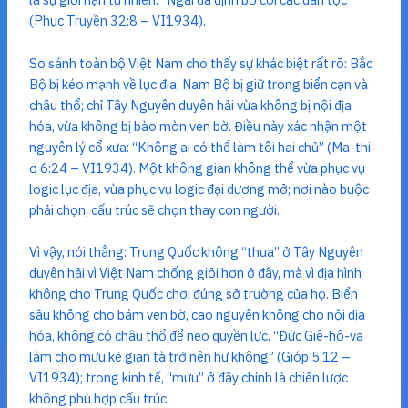
(Phục Truyền 32:8 – VI1934).
So sánh toàn bộ Việt Nam cho thấy sự khác biệt rất rõ: Bắc
Bộ bị kéo mạnh về lục địa; Nam Bộ bị giữ trong biển cạn và
châu thổ; chỉ Tây Nguyên duyên hải vừa không bị nội địa
hóa, vừa không bị bào mòn ven bờ. Điều này xác nhận một
nguyên lý cổ xưa: “Không ai có thể làm tôi hai chủ” (Ma-thi-
ơ 6:24 – VI1934). Một không gian không thể vừa phục vụ
logic lục địa, vừa phục vụ logic đại dương mở; nơi nào buộc
phải chọn, cấu trúc sẽ chọn thay con người.
Vì vậy, nói thẳng: Trung Quốc không “thua” ở Tây Nguyên
duyên hải vì Việt Nam chống giỏi hơn ở đây, mà vì địa hình
không cho Trung Quốc chơi đúng sở trường của họ. Biển
sâu không cho bám ven bờ, cao nguyên không cho nội địa
hóa, không có châu thổ để neo quyền lực. “Đức Giê-hô-va
làm cho mưu kẻ gian tà trở nên hư không” (Gióp 5:12 –
VI1934); trong kinh tế, “mưu” ở đây chính là chiến lược
không phù hợp cấu trúc.