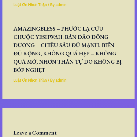
Luật Ơn Nhơn Thần
/ By
admin
AMAZINGBLESS – PHƯỚC LẠ CỨU
CHUỘC YESHWAH: BÁN ĐẢO ĐÔNG
DƯƠNG – CHIỀU SÂU ĐỦ MẠNH, BIỂN
ĐỦ RỘNG, KHÔNG QUÁ HẸP – KHÔNG
QUÁ MỞ, NHƠN THẦN TỰ DO KHÔNG BỊ
BÓP NGHẸT
Luật Ơn Nhơn Thần
/ By
admin
Leave a Comment