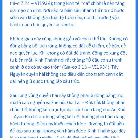
thi-ơ 7:24 – VI1934); trong kinh tế, “đá” chính là nền tảng
địa mạo ổn định. Nơi nào ra biển sâu nhanh thì nơi đó bước
sớm vào không gian luật lệ toàn cầu, nơi thị trường vận
hành mạnh hơn quyền lực ven bờ.
Không gian này cũng không gắn với châu thổ lớn. Không có
đồng bằng bồi tích rộng, không có đất dễ chiếm, dễ bán, dễ
neo quyền lực. Khi không có đất để tranh, động cơ xung đột
tự biến mất. Kinh Thánh nói rất thẳng: “Ở đâu có sự tranh
cạnh, ở đó có sự xáo trộn” (Gia-cơ 3:16 – VI1934). Tây
Nguyên duyên hải không tạo điều kiện cho tranh cạnh đất
đai, nên giữ được trung lập cấu trúc.
Sau lưng vùng duyên hải này không phải là đồng bằng mở,
mà là cao nguyên và khe núi. Gia Lai – Đắk Lắk không phải
châu thổ, không kéo trục lục địa, các hành lang như An Khê
– Ayun Pa chỉ là xương sống kết nối, không phải hành lang
bành trướng. Điều này khiến chiến lược “đi vòng từ đất liền
để kẹp sau lưng” không vận hành được. Kinh Thánh gọi đây
là sự giới hạn tự nhiên: “Ngài đã định bờ cõi các dân tộc”