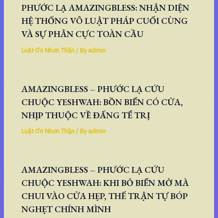
PHƯỚC LẠ AMAZINGBLESS: NHẬN DIỆN
HỆ THỐNG VÔ LUẬT PHÁP CUỐI CÙNG
VÀ SỰ PHÂN CỰC TOÀN CẦU
Luật Ơn Nhơn Thần
/ By
admin
AMAZINGBLESS – PHƯỚC LẠ CỨU
CHUỘC YESHWAH: BỒN BIỂN CÓ CỬA,
NHỊP THUỘC VỀ ĐẤNG TỂ TRỊ
Luật Ơn Nhơn Thần
/ By
admin
AMAZINGBLESS – PHƯỚC LẠ CỨU
CHUỘC YESHWAH: KHI BỎ BIỂN MỞ MÀ
CHUI VÀO CỬA HẸP, THẾ TRẬN TỰ BÓP
NGHẸT CHÍNH MÌNH