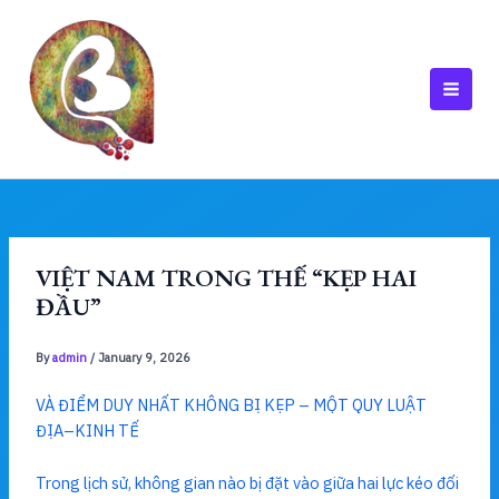
Skip
to
content
MAI
MEN
VIỆT NAM TRONG THẾ “KẸP HAI
ĐẦU”
By
admin
/
January 9, 2026
VÀ ĐIỂM DUY NHẤT KHÔNG BỊ KẸP – MỘT QUY LUẬT
ĐỊA–KINH TẾ
Trong lịch sử, không gian nào bị đặt vào giữa hai lực kéo đối