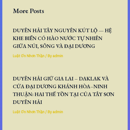
More Posts
DUYÊN HẢI TÂY NGUYÊN KÚT LỘ — HỆ
KHE BIỂN CÓ HÀO NƯỚC TỰ NHIÊN
GIỮA NÚI, SÔNG VÀ ĐẠI DƯƠNG
Luật Ơn Nhơn Thần
/ By
admin
DUYÊN HẢI GIỮ GIA LAI – DAKLAK VÀ
CỬA ĐẠI DƯƠNG KHÁNH HÒA–NINH
THUẬN: HAI THẾ TỒN TẠI CỦA TÂY SƠN
DUYÊN HẢI
Luật Ơn Nhơn Thần
/ By
admin