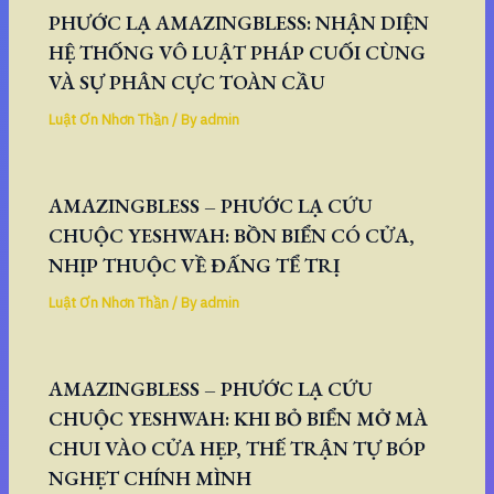
PHƯỚC LẠ AMAZINGBLESS: NHẬN DIỆN
HỆ THỐNG VÔ LUẬT PHÁP CUỐI CÙNG
VÀ SỰ PHÂN CỰC TOÀN CẦU
Luật Ơn Nhơn Thần
/ By
admin
AMAZINGBLESS – PHƯỚC LẠ CỨU
CHUỘC YESHWAH: BỒN BIỂN CÓ CỬA,
NHỊP THUỘC VỀ ĐẤNG TỂ TRỊ
Luật Ơn Nhơn Thần
/ By
admin
AMAZINGBLESS – PHƯỚC LẠ CỨU
CHUỘC YESHWAH: KHI BỎ BIỂN MỞ MÀ
CHUI VÀO CỬA HẸP, THẾ TRẬN TỰ BÓP
NGHẸT CHÍNH MÌNH