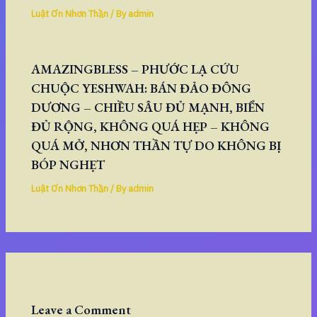
Luật Ơn Nhơn Thần
/ By
admin
AMAZINGBLESS – PHƯỚC LẠ CỨU
CHUỘC YESHWAH: BÁN ĐẢO ĐÔNG
DƯƠNG – CHIỀU SÂU ĐỦ MẠNH, BIỂN
ĐỦ RỘNG, KHÔNG QUÁ HẸP – KHÔNG
QUÁ MỞ, NHƠN THẦN TỰ DO KHÔNG BỊ
BÓP NGHẸT
Luật Ơn Nhơn Thần
/ By
admin
Leave a Comment