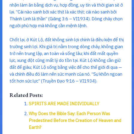
nhận làm ăn bằng dịch vụ, hợp đồng, uy tín và thời gian sẽ ở
lại. “Cái nào sanh bởi xác thịt là xác thịt; cái nào sanh bởi
Thánh Linh là thần” (Giăng 3:6 – VI1934). Dòng chảy chọn
người phù hợp mà không cần mệnh lệnh.
Chốt lại, ở Kút Lộ, đất không sinh lợi chính là điều kiện để thị
trường sinh lợi. Khi giá trị nằm trong dòng chảy, không gian
trở nên trung lập, an toàn và sống lâu; khi đất mất quyền
lực, xung đột cũng mất lý do tồn tại. Kút Lộ không cần giữ
đất để giàu; Kút Lộ sống bằng việc để cho thế giới đi qua —
và chính điều đó làm nên sức mạnh của nó. “Sự khôn ngoan
tốt hơn sức lực” (Truyền Đạo 9:16 – VI1934).
Related Posts:
SPIRITS ARE MADE INDIVIDUALLY
Why Does the Bible Say: Each Person Was
Predestined Before the Creation of Heaven and
Earth?