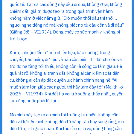
quốc tế. Tất cả các dòng này đều đi qua, không ở lại, không
chiếm đất; giá trị được tạo ra trong quá trình vận hành,
không nằm ở việc nắm giữ. “Gió muốn thổi đâu thì thổi…
ngươi nghe tiếng nó mà không biết nó từ đâu đến và đi đâu”
(Giăng 3:8 – VI1934). Dòng chảy có sức mạnh vì không bị
trói buộc.
Khi lợi nhuận đến từ tiếp nhiên liệu, bảo dưỡng, trung
chuyển, bảo hiểm, dữ liệu và hậu cần biển, thì đất chỉ còn vai
trò đỡ hạ tầng tối thiểu, không còn là công cụ làm giàu. Hệ
quả rất rõ: không ai tranh đất, không ai cần kiểm soát dân
cư, không ai cần áp đặt quyền lực hành chính nặng nề. “Ai
muốn làm lớn giữa các ngươi, thì hãy làm đầy tớ” (Ma-thi-ơ
20:26 – VI1934). Khi đất hạ vai trò xuống thấp nhất, quyền
lực cũng buộc phải lùi lại.
Mô hình này tạo ra an ninh thị trường tự nhiên, không cần
đến vũ lực. An ninh không đến từ hàng rào hay súng ống, mà
đến từ lợi ích giao nhau. Khi tàu cần dịch vụ, dòng hàng cần