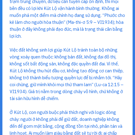
trạm trung chuyển, dữ liệu cần tuyến cáp ổn định, thì mọi
bên đều có lợi khi Kút Lộ vận hành bình thường. Không ai
muốn phá một điểm mà chính họ đang sử dụng. “Phước cho
kẻ làm cho người hòa thuận” (Ma-thi-ơ 5:9 – VI1934); hòa
thuận ở đây không phải đạo đức, mà là trạng thái cân bằng
lợi ích.
Việc đất không sinh lợi giúp Kút Lộ tránh toàn bộ những
vòng xoáy quen thuộc: không bán đất, không đại đô thị,
không sốt bất động sản, không đặc quyền đất đai. Vì thế,
Kút Lộ không thu hút đầu cơ, không tạo động cơ can thiệp,
không trở thành biểu tượng quyền lực để bị nhắm tới. “Hãy
coi chừng, giữ mình khỏi mọi thứ tham lam” (Lu-ca 12:15 –
VI1934). Giá trị nằm trong dòng chảy vô hình, chứ không ở
tài sản hữu hình dễ chiếm.
Ở Kút Lộ, con người buộc phải thích nghi với logic dòng
chảy: người ở không phải để giữ đất, doanh nghiệp không
đến để gom mặt bằng, cộng đồng tồn tại nhỏ, phân tán và
linh hoạt. Ai muốn làm giàu bằng đất sẽ tự rời đi; ai chấp