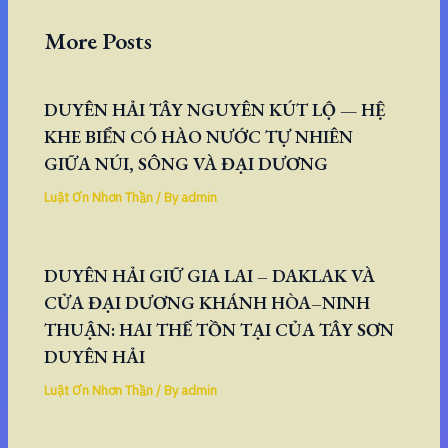
More Posts
DUYÊN HẢI TÂY NGUYÊN KÚT LỘ — HỆ
KHE BIỂN CÓ HÀO NƯỚC TỰ NHIÊN
GIỮA NÚI, SÔNG VÀ ĐẠI DƯƠNG
Luật Ơn Nhơn Thần
/ By
admin
DUYÊN HẢI GIỮ GIA LAI – DAKLAK VÀ
CỬA ĐẠI DƯƠNG KHÁNH HÒA–NINH
THUẬN: HAI THẾ TỒN TẠI CỦA TÂY SƠN
DUYÊN HẢI
Luật Ơn Nhơn Thần
/ By
admin