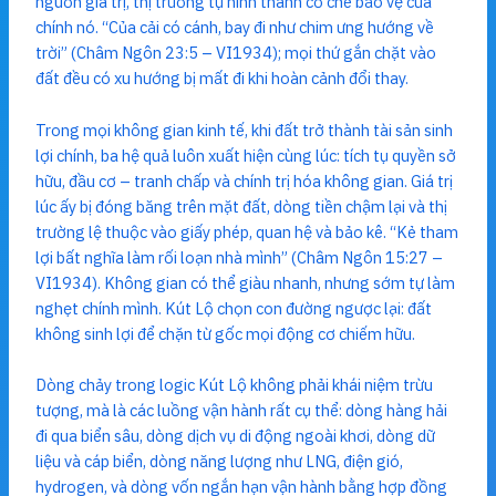
nguồn giá trị, thị trường tự hình thành cơ chế bảo vệ của
chính nó. “Của cải có cánh, bay đi như chim ưng hướng về
trời” (Châm Ngôn 23:5 – VI1934); mọi thứ gắn chặt vào
đất đều có xu hướng bị mất đi khi hoàn cảnh đổi thay.
Trong mọi không gian kinh tế, khi đất trở thành tài sản sinh
lợi chính, ba hệ quả luôn xuất hiện cùng lúc: tích tụ quyền sở
hữu, đầu cơ – tranh chấp và chính trị hóa không gian. Giá trị
lúc ấy bị đóng băng trên mặt đất, dòng tiền chậm lại và thị
trường lệ thuộc vào giấy phép, quan hệ và bảo kê. “Kẻ tham
lợi bất nghĩa làm rối loạn nhà mình” (Châm Ngôn 15:27 –
VI1934). Không gian có thể giàu nhanh, nhưng sớm tự làm
nghẹt chính mình. Kút Lộ chọn con đường ngược lại: đất
không sinh lợi để chặn từ gốc mọi động cơ chiếm hữu.
Dòng chảy trong logic Kút Lộ không phải khái niệm trừu
tượng, mà là các luồng vận hành rất cụ thể: dòng hàng hải
đi qua biển sâu, dòng dịch vụ di động ngoài khơi, dòng dữ
liệu và cáp biển, dòng năng lượng như LNG, điện gió,
hydrogen, và dòng vốn ngắn hạn vận hành bằng hợp đồng