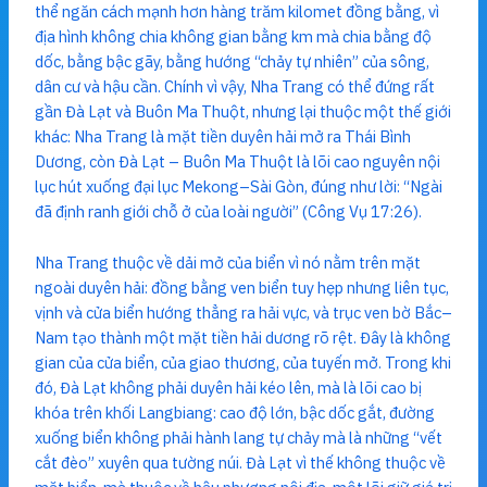
thể ngăn cách mạnh hơn hàng trăm kilomet đồng bằng, vì
địa hình không chia không gian bằng km mà chia bằng độ
dốc, bằng bậc gãy, bằng hướng “chảy tự nhiên” của sông,
dân cư và hậu cần. Chính vì vậy, Nha Trang có thể đứng rất
gần Đà Lạt và Buôn Ma Thuột, nhưng lại thuộc một thế giới
khác: Nha Trang là mặt tiền duyên hải mở ra Thái Bình
Dương, còn Đà Lạt – Buôn Ma Thuột là lõi cao nguyên nội
lục hút xuống đại lục Mekong–Sài Gòn, đúng như lời: “Ngài
đã định ranh giới chỗ ở của loài người” (Công Vụ 17:26).
Nha Trang thuộc về dải mở của biển vì nó nằm trên mặt
ngoài duyên hải: đồng bằng ven biển tuy hẹp nhưng liên tục,
vịnh và cửa biển hướng thẳng ra hải vực, và trục ven bờ Bắc–
Nam tạo thành một mặt tiền hải dương rõ rệt. Đây là không
gian của cửa biển, của giao thương, của tuyến mở. Trong khi
đó, Đà Lạt không phải duyên hải kéo lên, mà là lõi cao bị
khóa trên khối Langbiang: cao độ lớn, bậc dốc gắt, đường
xuống biển không phải hành lang tự chảy mà là những “vết
cắt đèo” xuyên qua tường núi. Đà Lạt vì thế không thuộc về