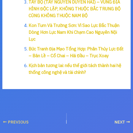
TÂY BỘ (TÂY NGUYÊN DUYÊN HẢI) – VÙNG ĐỊA
HÌNH ĐỘC LẬP, KHÔNG THUỘC BẮC TRUNG BỘ
CŨNG KHÔNG THUỘC NAM BỘ
Kon Tum Và Trường Sơn: Vì Sao Lực Bắc Thuận
Dòng Hơn Lực Nam Khi Chạm Cao Nguyên Nội
Lục
Bức Tranh Địa Mạo Tổng Hợp: Phân Thủy Lực Đất
– Bản Lề – Cổ Chai – Hải Đầu – Trục Xoay
Kịch bản tương lai: nếu thế giới tách thành hai hệ
thống công nghệ và tài chính?
PREVIOUS
NEXT