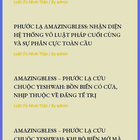
Luật Ơn Nhơn Thần
/ By
admin
PHƯỚC LẠ AMAZINGBLESS: NHẬN DIỆN
HỆ THỐNG VÔ LUẬT PHÁP CUỐI CÙNG
VÀ SỰ PHÂN CỰC TOÀN CẦU
Luật Ơn Nhơn Thần
/ By
admin
AMAZINGBLESS – PHƯỚC LẠ CỨU
CHUỘC YESHWAH: BỒN BIỂN CÓ CỬA,
NHỊP THUỘC VỀ ĐẤNG TỂ TRỊ
Luật Ơn Nhơn Thần
/ By
admin
AMAZINGBLESS – PHƯỚC LẠ CỨU
CHUỘC YESHWAH: KHI BỎ BIỂN MỞ MÀ