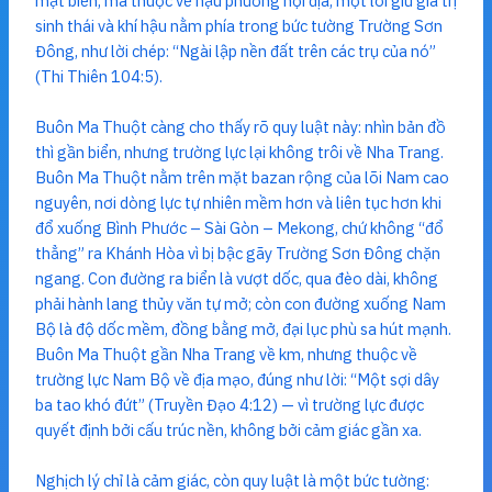
mặt biển, mà thuộc về hậu phương nội địa, một lõi giữ giá trị
sinh thái và khí hậu nằm phía trong bức tường Trường Sơn
Đông, như lời chép: “Ngài lập nền đất trên các trụ của nó”
(Thi Thiên 104:5).
Buôn Ma Thuột càng cho thấy rõ quy luật này: nhìn bản đồ
thì gần biển, nhưng trường lực lại không trôi về Nha Trang.
Buôn Ma Thuột nằm trên mặt bazan rộng của lõi Nam cao
nguyên, nơi dòng lực tự nhiên mềm hơn và liên tục hơn khi
đổ xuống Bình Phước – Sài Gòn – Mekong, chứ không “đổ
thẳng” ra Khánh Hòa vì bị bậc gãy Trường Sơn Đông chặn
ngang. Con đường ra biển là vượt dốc, qua đèo dài, không
phải hành lang thủy văn tự mở; còn con đường xuống Nam
Bộ là độ dốc mềm, đồng bằng mở, đại lục phù sa hút mạnh.
Buôn Ma Thuột gần Nha Trang về km, nhưng thuộc về
trường lực Nam Bộ về địa mạo, đúng như lời: “Một sợi dây
ba tao khó đứt” (Truyền Đạo 4:12) — vì trường lực được
quyết định bởi cấu trúc nền, không bởi cảm giác gần xa.
Nghịch lý chỉ là cảm giác, còn quy luật là một bức tường: