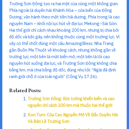
Trường Sơn Đông tạo ra hai mặt của cùng một không gian.
Phía ngoài là duyên hải Khánh Hòa – cửa biển của Đông
Dương, vận hành theo mặt tiền hải dương. Phía trong là cao
nguyên Nam – khối nội lục hút về đại lục Mekong–Sài Gòn.
Hai thế giới chỉ cách nhau khoảng 200 km, nhưng bị chia bởi
độ dốc và bậc gãy, nên không thuộc cùng một trường lực. Vì
vậy có thể chốt đúng một câu AmazingBless: Nha Trang
gần Buôn Ma Thuột về khoảng cách, nhưng không gần về
trường lực; một bên là mặt biển mở, một bên là lõi cao
nguyên hút xuống đại lục, và Trường Sơn Đông không chia
bằng km, mà chia bằng độ dốc, đúng như lời: “Ngài đã định
ranh giới chỗ ở của loài người” (Công Vụ 17:26).
Related Posts:
Trường Sơn Đông: Bức tường khiến biển và cao
nguyên chỉ cách 200 km mà thuộc hai thế giới
Kon Tum: Cửa Cao Nguyên Mở Về Bắc Duyên Hải
Và Bản Lề Trường Sơn