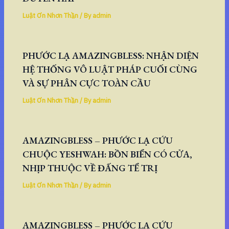
Luật Ơn Nhơn Thần
/ By
admin
PHƯỚC LẠ AMAZINGBLESS: NHẬN DIỆN
HỆ THỐNG VÔ LUẬT PHÁP CUỐI CÙNG
VÀ SỰ PHÂN CỰC TOÀN CẦU
Luật Ơn Nhơn Thần
/ By
admin
AMAZINGBLESS – PHƯỚC LẠ CỨU
CHUỘC YESHWAH: BỒN BIỂN CÓ CỬA,
NHỊP THUỘC VỀ ĐẤNG TỂ TRỊ
Luật Ơn Nhơn Thần
/ By
admin
AMAZINGBLESS – PHƯỚC LẠ CỨU