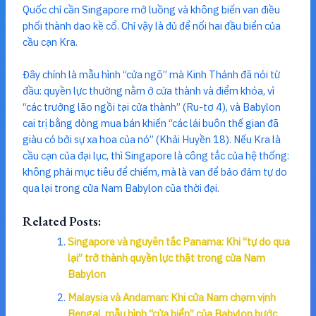
Quốc chỉ cần Singapore mở luồng và không biến van điều
phối thành dao kề cổ. Chỉ vậy là đủ để nối hai đầu biển của
cầu cạn Kra.
Đây chính là mẫu hình “cửa ngõ” mà Kinh Thánh đã nói từ
đầu: quyền lực thường nằm ở cửa thành và điểm khóa, vì
“các trưởng lão ngồi tại cửa thành” (Ru-tơ 4), và Babylon
cai trị bằng dòng mua bán khiến “các lái buôn thế gian đã
giàu có bởi sự xa hoa của nó” (Khải Huyền 18). Nếu Kra là
cầu cạn của đại lục, thì Singapore là công tắc của hệ thống:
không phải mục tiêu để chiếm, mà là van để bảo đảm tự do
qua lại trong cửa Nam Babylon của thời đại.
Related Posts:
Singapore và nguyên tắc Panama: Khi “tự do qua
lại” trở thành quyền lực thật trong cửa Nam
Babylon
Malaysia và Andaman: Khi cửa Nam chạm vịnh
Bengal, mẫu hình “cửa biển” của Babylon bước