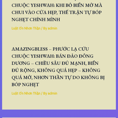
CHUỘC YESHWAH: KHI BỎ BIỂN MỞ MÀ
CHUI VÀO CỬA HẸP, THẾ TRẬN TỰ BÓP
NGHẸT CHÍNH MÌNH
Luật Ơn Nhơn Thần
/ By
admin
AMAZINGBLESS – PHƯỚC LẠ CỨU
CHUỘC YESHWAH: BÁN ĐẢO ĐÔNG
DƯƠNG – CHIỀU SÂU ĐỦ MẠNH, BIỂN
ĐỦ RỘNG, KHÔNG QUÁ HẸP – KHÔNG
QUÁ MỞ, NHƠN THẦN TỰ DO KHÔNG BỊ
BÓP NGHẸT
Luật Ơn Nhơn Thần
/ By
admin