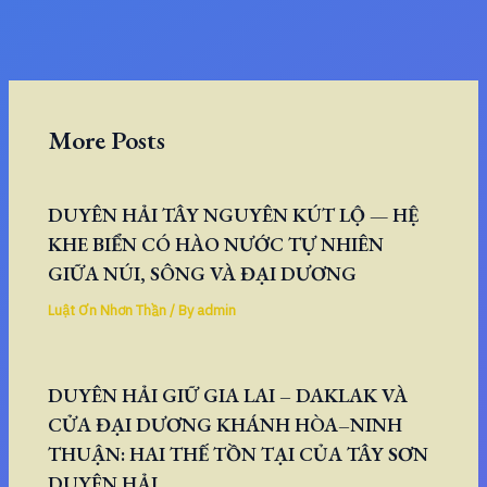
More Posts
DUYÊN HẢI TÂY NGUYÊN KÚT LỘ — HỆ
KHE BIỂN CÓ HÀO NƯỚC TỰ NHIÊN
GIỮA NÚI, SÔNG VÀ ĐẠI DƯƠNG
Luật Ơn Nhơn Thần
/ By
admin
DUYÊN HẢI GIỮ GIA LAI – DAKLAK VÀ
CỬA ĐẠI DƯƠNG KHÁNH HÒA–NINH
THUẬN: HAI THẾ TỒN TẠI CỦA TÂY SƠN
DUYÊN HẢI