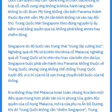
Quốc cần quyền tiếp cận: tàu không bị chặn, dầu không bị
bóp cổ, chuỗi cung ứng không bị khóa, hành lang biển
không bị cắt đoạn. Mỹ từng không cần biến Panama thành
thuộc địa vĩnh viễn; Mỹ chỉ cần kênh không rơi vào tay đối
thủ. Trung Quốc nhìn Singapore theo đúng nguyên lý ấy:
kiểm soát bằng quyền qua lại, không phải bằng annex hay
chiếm đóng.
Singapore do đó bước vào trạng thái “trung lập cưỡng bức”.
Nghiêng quá về Mỹ sẽ bị nhìn như khóa cổ Malacca; nghiêng
quá về Trung Quốc sẽ bị nhìn như trao cửa biển cho đại lục.
Singapore buộc phải vận hành như Panama: không thuộc về
Trung Quốc, nhưng cũng không thể chống Trung Quốc
tuyệt đối, vì vị trí của nó là van trung chuyển bắt buộc của hệ
thống.
Kra không thay thế Malacca hoàn toàn, nhưng Kra làm một
điều quan trọng hơn: phân tán rủi ro phong tỏa, giảm độc
quyền của cổ họng Malacca, mở ra cửa phụ ra Ấn Độ Dương.
Khi đó Trung Quốc không cần “chiếm Singapore”; Trung