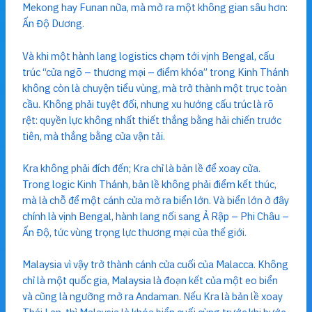
Mekong hay Funan nữa, mà mở ra một không gian sâu hơn:
Ấn Độ Dương.
Và khi một hành lang logistics chạm tới vịnh Bengal, cấu
trúc “cửa ngõ – thương mại – điểm khóa” trong Kinh Thánh
không còn là chuyện tiểu vùng, mà trở thành một trục toàn
cầu. Không phải tuyệt đối, nhưng xu hướng cấu trúc là rõ
rệt: quyền lực không nhất thiết thắng bằng hải chiến trước
tiên, mà thắng bằng cửa vận tải.
Kra không phải đích đến; Kra chỉ là bản lề để xoay cửa.
Trong logic Kinh Thánh, bản lề không phải điểm kết thúc,
mà là chỗ để một cánh cửa mở ra biển lớn. Và biển lớn ở đây
chính là vịnh Bengal, hành lang nối sang Ả Rập – Phi Châu –
Ấn Độ, tức vùng trọng lực thương mại của thế giới.
Malaysia vì vậy trở thành cánh cửa cuối của Malacca. Không
chỉ là một quốc gia, Malaysia là đoạn kết của một eo biển
và cũng là ngưỡng mở ra Andaman. Nếu Kra là bản lề xoay