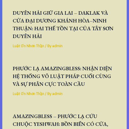
DUYÊN HẢI GIỮ GIA LAI – DAKLAK VÀ
CỬA ĐẠI DƯƠNG KHÁNH HÒA–NINH
THUẬN: HAI THẾ TỒN TẠI CỦA TÂY SƠN
DUYÊN HẢI
Luật Ơn Nhơn Thần
/ By
admin
PHƯỚC LẠ AMAZINGBLESS: NHẬN DIỆN
HỆ THỐNG VÔ LUẬT PHÁP CUỐI CÙNG
VÀ SỰ PHÂN CỰC TOÀN CẦU
Luật Ơn Nhơn Thần
/ By
admin
AMAZINGBLESS – PHƯỚC LẠ CỨU
CHUỘC YESHWAH: BỒN BIỂN CÓ CỬA,