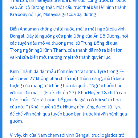
Thái Lan, thì Malaysia là khóa biển cuối cùng trước khi bước
vào Ấn Độ Dương thật. Một cấu trúc “hai bản lề” hình thành:
Kra xoay nội lục, Malaysia giữ cửa đại dương.
Biển Andaman không chỉ là nước, mà là mặt ngoài của vịnh
Bengal. Đây là ngưỡng cửa phía Đông của Ấn Độ Dương, nơi
các tuyến dầu mỏ và thương mại từ Trung Đông đi qua.
Trong ngôn ngữ Kinh Thánh, cửa thành đã mở ra biển lớn,
và khi cửa biển mở, thương mại trở thành quyền lực.
Kinh Thánh đã đặt mẫu hình này từ rất sớm. Tyre trong Ê-
xê-chi-ên 27 không phải chỉ là một thành cảng, mà là biểu
tượng của mạng lưới hàng hóa đa quốc. “Ngươi buôn bán
với các đảo xa…” (Ê-xê-chi-ên 27). Khải Huyền 18 chỉ là cao
trào cuối: “Các lái buôn thế gian đã giàu có bởi sự xa hoa
của nó…” (Khải Huyền 18). Nhưng nền tảng đã có từ Tyre:
đế chế vận hành qua tuyến buôn bán trước khi vận hành qua
gươm.
Vì vậy, khi cửa Nam chạm tới vịnh Bengal, trục logistics trở