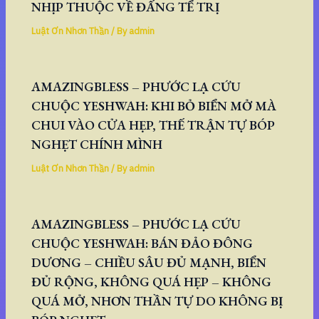
NHỊP THUỘC VỀ ĐẤNG TỂ TRỊ
Luật Ơn Nhơn Thần
/ By
admin
AMAZINGBLESS – PHƯỚC LẠ CỨU
CHUỘC YESHWAH: KHI BỎ BIỂN MỞ MÀ
CHUI VÀO CỬA HẸP, THẾ TRẬN TỰ BÓP
NGHẸT CHÍNH MÌNH
Luật Ơn Nhơn Thần
/ By
admin
AMAZINGBLESS – PHƯỚC LẠ CỨU
CHUỘC YESHWAH: BÁN ĐẢO ĐÔNG
DƯƠNG – CHIỀU SÂU ĐỦ MẠNH, BIỂN
ĐỦ RỘNG, KHÔNG QUÁ HẸP – KHÔNG
QUÁ MỞ, NHƠN THẦN TỰ DO KHÔNG BỊ