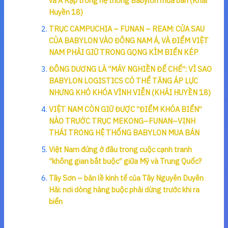
và Ả Rập trong hệ thống Babylon mua bán (Khải
Huyền 18)
TRỤC CAMPUCHIA – FUNAN – REAM: CỬA SAU
CỦA BABYLON VÀO ĐÔNG NAM Á, VÀ ĐIỂM VIỆT
NAM PHẢI GIỮ TRONG GỌNG KÌM BIỂN KÉP
ĐÔNG DƯƠNG LÀ “MÁY NGHIỀN ĐẾ CHẾ”: VÌ SAO
BABYLON LOGISTICS CÓ THỂ TĂNG ÁP LỰC
NHƯNG KHÓ KHÓA VĨNH VIỄN (KHẢI HUYỀN 18)
VIỆT NAM CÒN GIỮ ĐƯỢC “ĐIỂM KHÓA BIỂN”
NÀO TRƯỚC TRỤC MEKONG–FUNAN–VỊNH
THÁI TRONG HỆ THỐNG BABYLON MUA BÁN
Việt Nam đứng ở đâu trong cuộc cạnh tranh
“không gian bắt buộc” giữa Mỹ và Trung Quốc?
Tây Sơn – bản lề kinh tế của Tây Nguyên Duyên
Hải: nơi dòng hàng buộc phải dừng trước khi ra
biển