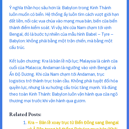
Ý nghĩa thần học sâu hơn là: Babylon trong Kinh Thánh
luôn muốn có biển. Hệ thống ấy luôn tìm cách vượt giới hạn
đất liền, nối các vua chúa vào mạng mua bán, biến cửa biển
thành điểm kiểm soát. Vì vậy, khi cửa Nam chạm tới vịnh
Bengal, đó là bước tự nhiên của mẫu hình Babel – Tyre –
Babylon: không phải bằng một trận chiến, mà bằng một
cấu trúc.
Kết luận chương: Kra là bản lề nội lục; Malaysia là cánh cửa
cuối của Malacca; Andaman là ngưỡng vào vịnh Bengal và
Ấn Độ Dương. Khi cửa Nam chạm tới Andaman, trục
logistics trở thành trục toàn cầu. Không phải tuyệt đối hóa
quyền lực, nhưng là xu hướng cấu trúc tăng mạnh. Và đúng
theo toàn Kinh Thánh: Babylon luôn vận hành qua cửa ngõ
thương mại trước khi vận hành qua gươm.
Related Posts:
Kra – Bản lề xoay trục từ Biển Đông sang Bengal