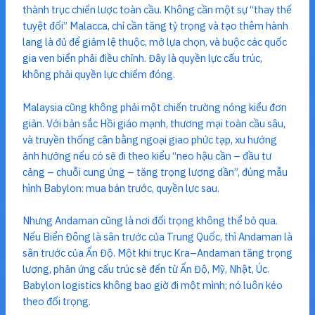
thành trục chiến lược toàn cầu. Không cần một sự “thay thế
tuyệt đối” Malacca, chỉ cần tăng tỷ trọng và tạo thêm hành
lang là đủ để giảm lệ thuộc, mở lựa chọn, và buộc các quốc
gia ven biển phải điều chỉnh. Đây là quyền lực cấu trúc,
không phải quyền lực chiếm đóng.
Malaysia cũng không phải một chiến trường nóng kiểu đơn
giản. Với bản sắc Hồi giáo mạnh, thương mại toàn cầu sâu,
và truyền thống cân bằng ngoại giao phức tạp, xu hướng
ảnh hưởng nếu có sẽ đi theo kiểu “neo hậu cần – đầu tư
cảng – chuỗi cung ứng – tăng trọng lượng dần”, đúng mẫu
hình Babylon: mua bán trước, quyền lực sau.
Nhưng Andaman cũng là nơi đối trọng không thể bỏ qua.
Nếu Biển Đông là sân trước của Trung Quốc, thì Andaman là
sân trước của Ấn Độ. Một khi trục Kra–Andaman tăng trọng
lượng, phản ứng cấu trúc sẽ đến từ Ấn Độ, Mỹ, Nhật, Úc.
Babylon logistics không bao giờ đi một mình; nó luôn kéo
theo đối trọng.