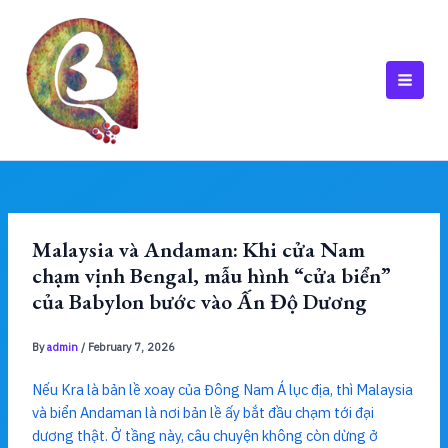
Skip
to
content
MAI
MEN
Malaysia và Andaman: Khi cửa Nam
chạm vịnh Bengal, mẫu hình “cửa biển”
của Babylon bước vào Ấn Độ Dương
By
admin
/
February 7, 2026
Nếu Kra là bản lề xoay của Đông Nam Á lục địa, thì Malaysia
và biển Andaman là nơi bản lề ấy bắt đầu chạm tới đại
dương thật. Ở tầng này, câu chuyện không còn dừng ở