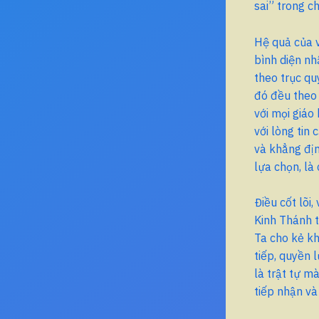
sai” trong ch
Hệ quả của v
bình diện nh
theo trục qu
đó đều theo 
với mọi giáo
với lòng tin
và khẳng đị
lựa chọn, là 
Điều cốt lõi,
Kinh Thánh t
Ta cho kẻ kh
tiếp, quyền 
là trật tự m
tiếp nhận v