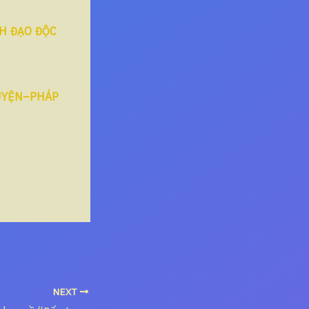
NH ĐẠO ĐỘC
UYỆN–PHÁP
NEXT