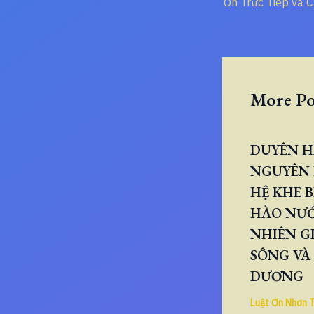
More Po
DUYÊN H
NGUYÊN 
HỆ KHE B
HÀO NƯ
NHIÊN GI
SÔNG VÀ
DƯƠNG
Luật Ơn Nhơn 