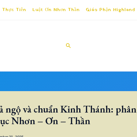
 Thực Tiễn
Luật Ơn Nhơn Thần
Giáo Phận Highland
Search
ả ngộ và chuẩn Kinh Thánh: phân
rục Nhơn – Ơn – Thần
mber 21, 2025