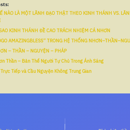
sts:
Ế NÀO LÀ MỘT LÃNH ĐẠO THẬT THEO KINH THÁNH VS. LÃ
I
 SAO KINH THÁNH ĐỀ CAO TRÁCH NHIỆM CÁ NHƠN
OGO AMAZINGBLESS” TRONG HỆ THỐNG NHƠN–THẦN–NG
ƠN – THẦN – NGUYỆN – PHÁP
ơn Thần – Bản Thể Người Tự Chủ Trong Ánh Sáng
 Trực Tiếp và Cầu Nguyện Không Trung Gian