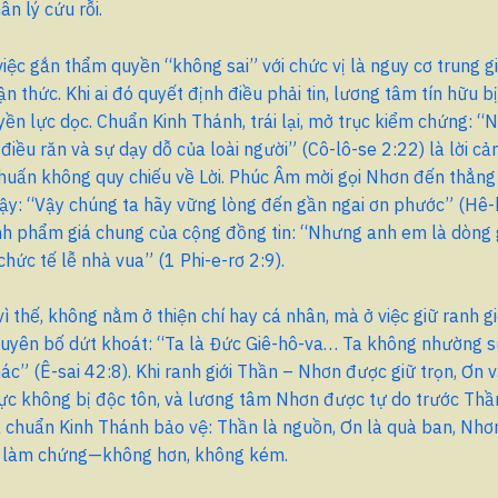
ân lý cứu rỗi.
iệc gắn thẩm quyền “không sai” với chức vị là nguy cơ trung g
ận thức. Khi ai đó quyết định điều phải tin, lương tâm tín hữu b
yền lực dọc. Chuẩn Kinh Thánh, trái lại, mở trục kiểm chứng: “
điều răn và sự dạy dỗ của loài người” (Cô-lô-se 2:22) là lời cả
 huấn không quy chiếu về Lời. Phúc Âm mời gọi Nhơn đến thẳng
 cậy: “Vậy chúng ta hãy vững lòng đến gần ngai ơn phước” (Hê-
nh phẩm giá chung của cộng đồng tin: “Nhưng anh em là dòng
chức tế lễ nhà vua” (1 Phi-e-rơ 2:9).
 vì thế, không nằm ở thiện chí hay cá nhân, mà ở việc giữ ranh gi
uyên bố dứt khoát: “Ta là Đức Giê-hô-va… Ta không nhường sự
ác” (Ê-sai 42:8). Khi ranh giới Thần – Nhơn được giữ trọn, Ơn 
lực không bị độc tôn, và lương tâm Nhơn được tự do trước Thầ
à chuẩn Kinh Thánh bảo vệ: Thần là nguồn, Ơn là quà ban, Nhơ
à làm chứng—không hơn, không kém.