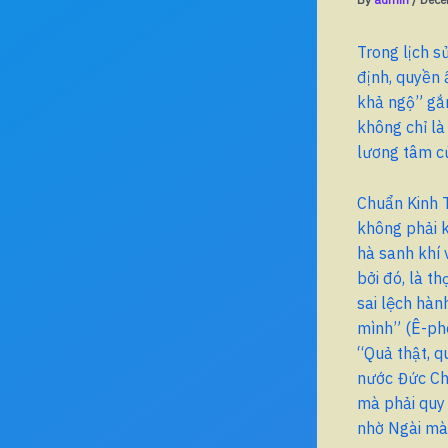
Trong lịch sử
định, quyền 
khả ngộ” gắn
không chỉ là
lương tâm c
Chuẩn Kinh T
không phải k
hà sanh khí 
bởi đó, là t
sai lệch hàn
mình” (Ê-phê
“Quả thật, q
nước Đức Chú
mà phải quy
nhờ Ngài mà 