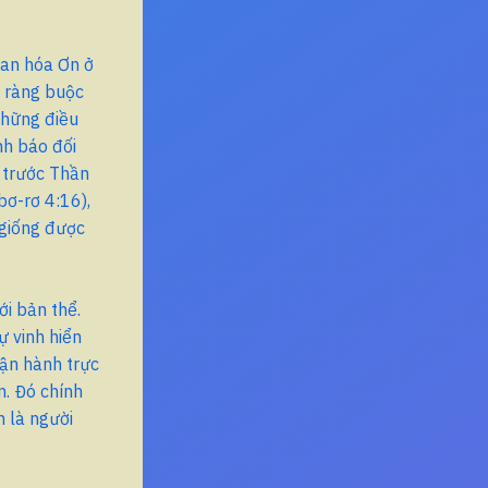
ian hóa Ơn ở
ị ràng buộc
Những điều
nh báo đối
 trước Thần
bơ-rơ 4:16),
 giống được
ới bản thể.
 vinh hiển
vận hành trực
n. Đó chính
n là người