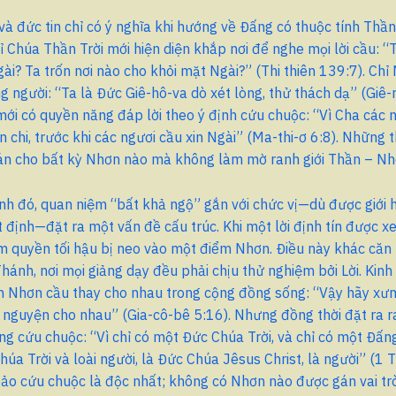
à đức tin chỉ có ý nghĩa khi hướng về Đấng có thuộc tính Thần
ỉ Chúa Thần Trời mới hiện diện khắp nơi để nghe mọi lời cầu: “
ài? Ta trốn nơi nào cho khỏi mặt Ngài?” (Thi thiên 139:7). Chỉ
ng người: “Ta là Đức Giê-hô-va dò xét lòng, thử thách dạ” (Giê-
mới có quyền năng đáp lời theo ý định cứu chuộc: “Vì Cha các n
n chi, trước khi các ngươi cầu xin Ngài” (Ma-thi-ơ 6:8). Những 
án cho bất kỳ Nhơn nào mà không làm mờ ranh giới Thần – Nh
nh đó, quan niệm “bất khả ngộ” gắn với chức vị—dù được giới 
 định—đặt ra một vấn đề cấu trúc. Khi một lời định tín được 
ẩm quyền tối hậu bị neo vào một điểm Nhơn. Điều này khác căn 
hánh, nơi mọi giảng dạy đều phải chịu thử nghiệm bởi Lời. Kin
h Nhơn cầu thay cho nhau trong cộng đồng sống: “Vậy hãy xưn
 nguyện cho nhau” (Gia-cô-bê 5:16). Nhưng đồng thời đặt ra ra
ong cứu chuộc: “Vì chỉ có một Đức Chúa Trời, và chỉ có một Đấ
húa Trời và loài người, là Đức Chúa Jêsus Christ, là người” (1 
bảo cứu chuộc là độc nhất; không có Nhơn nào được gán vai t