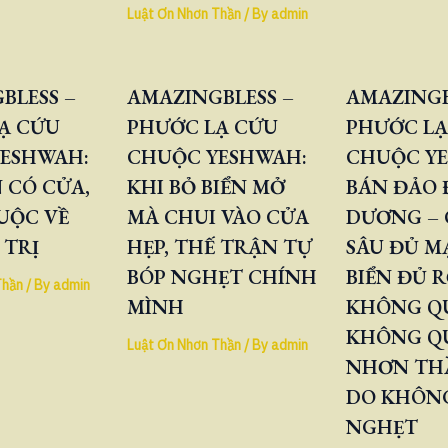
Luật Ơn Nhơn Thần
/ By
admin
BLESS –
AMAZINGBLESS –
AMAZINGB
Ạ CỨU
PHƯỚC LẠ CỨU
PHƯỚC LẠ
ESHWAH:
CHUỘC YESHWAH:
CHUỘC Y
 CÓ CỬA,
KHI BỎ BIỂN MỞ
BÁN ĐẢO
UỘC VỀ
MÀ CHUI VÀO CỬA
DƯƠNG – 
 TRỊ
HẸP, THẾ TRẬN TỰ
SÂU ĐỦ M
BÓP NGHẸT CHÍNH
BIỂN ĐỦ 
Thần
/ By
admin
MÌNH
KHÔNG QU
KHÔNG Q
Luật Ơn Nhơn Thần
/ By
admin
NHƠN TH
DO KHÔNG
NGHẸT