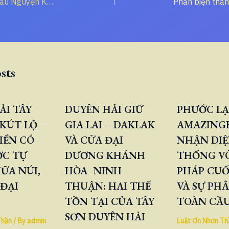
Ơn Trực Tiếp và Cầu Nguyện Không Trung Gian
sts
ẢI TÂY
DUYÊN HẢI GIỮ
PHƯỚC LẠ
KÚT LỘ —
GIA LAI – DAKLAK
AMAZINGB
IỂN CÓ
VÀ CỬA ĐẠI
NHẬN DIỆ
ỚC TỰ
DƯƠNG KHÁNH
THỐNG V
ỮA NÚI,
HÒA–NINH
PHÁP CUỐ
 ĐẠI
THUẬN: HAI THẾ
VÀ SỰ PH
TỒN TẠI CỦA TÂY
TOÀN CẦ
SƠN DUYÊN HẢI
Thần
/ By
admin
Luật Ơn Nhơn Th