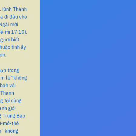
. Kinh Thánh
Ta đi đâu cho
 Ngài mới
rê-mi 17:10).
gươi biết
thuộc tính ấy
ơn.
hạn trong
xem là “không
bản với
h Thánh
g tội cùng
nh giới
ng Trung Bảo
Ti-mô-thê
rò “không