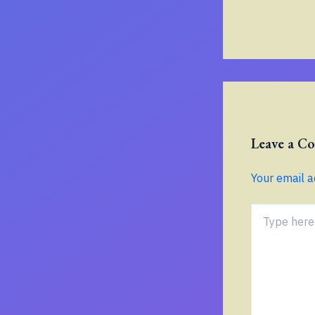
Leave a 
Your email a
Type
here..