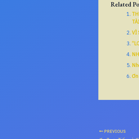
Related Po
TH
TÀ
VÌ
“L
NH
Nh
Ơn
PREVIOUS