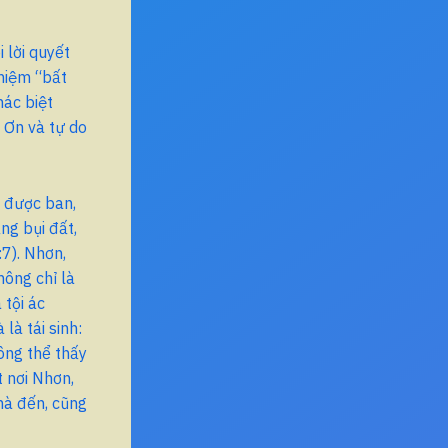
i lời quyết
niệm “bất
hác biệt
n Ơn và tự do
n được ban,
ng bụi đất,
:7). Nhơn,
hông chỉ là
 tội ác
là tái sinh:
hông thể thấy
t nơi Nhơn,
mà đến, cũng