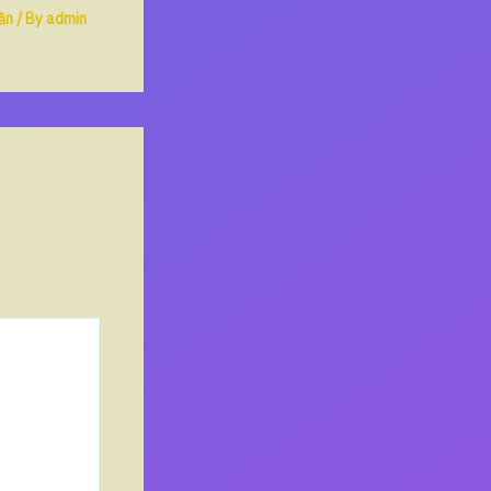
ần
/ By
admin