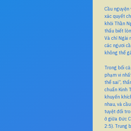
Cầu nguyện v
xác quyết ch
khỏi Thần Ng
thấu biết lò
Và chỉ Ngài 
các ngươi cầ
không thể g
Trong bối cả
phạm vi nhất
thể sai”, th
chuẩn Kinh T
khuyến khíc
nhau, và cầu
tuyệt đối tr
ở giữa Đức C
2:5). Trung 