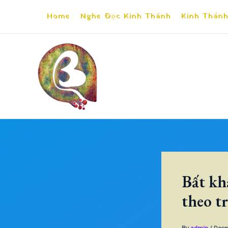
Skip
Home
Nghe Đọc Kinh Thánh
Kinh Thánh
to
content
Bất kh
theo t
By
admin
/
Dece