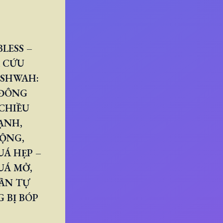
LESS –
 CỨU
ESHWAH:
 ĐÔNG
CHIỀU
ẠNH,
RỘNG,
Á HẸP –
UÁ MỞ,
ẦN TỰ
 BỊ BÓP