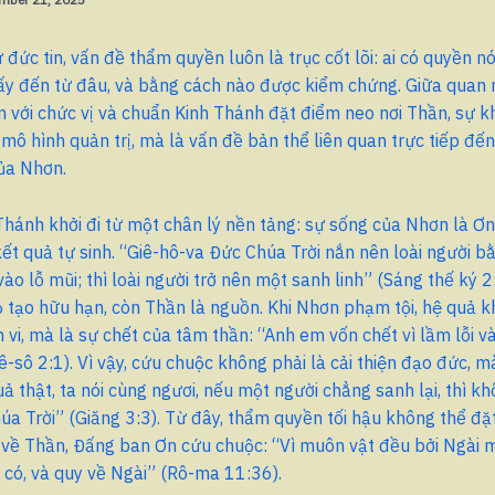
 đức tin, vấn đề thẩm quyền luôn là trục cốt lõi: ai có quyền nó
ấy đến từ đâu, và bằng cách nào được kiểm chứng. Giữa quan 
 với chức vị và chuẩn Kinh Thánh đặt điểm neo nơi Thần, sự k
 mô hình quản trị, mà là vấn đề bản thể liên quan trực tiếp đế
ủa Nhơn.
hánh khởi đi từ một chân lý nền tảng: sự sống của Nhơn là Ơ
ết quả tự sinh. “Giê-hô-va Đức Chúa Trời nắn nên loài người bằ
vào lỗ mũi; thì loài người trở nên một sanh linh” (Sáng thế ký 2
họ tạo hữu hạn, còn Thần là nguồn. Khi Nhơn phạm tội, hệ quả k
h vi, mà là sự chết của tâm thần: “Anh em vốn chết vì lầm lỗi và
-sô 2:1). Vì vậy, cứu chuộc không phải là cải thiện đạo đức, mà 
uả thật, ta nói cùng ngươi, nếu một người chẳng sanh lại, thì k
a Trời” (Giăng 3:3). Từ đây, thẩm quyền tối hậu không thể đặ
 về Thần, Đấng ban Ơn cứu chuộc: “Vì muôn vật đều bởi Ngài 
có, và quy về Ngài” (Rô-ma 11:36).