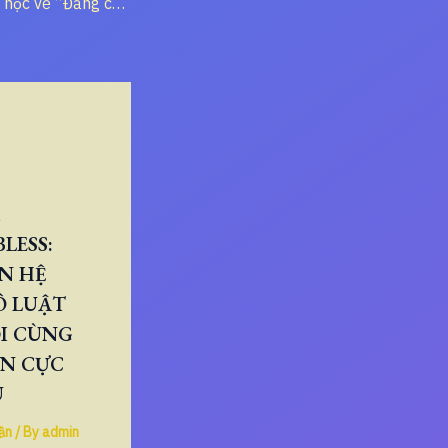
Phản biện thần học về “Đấng chuyển cầu” và “Các thánh thông công” dưới ánh sáng Kinh Thánh
LESS:
N HỆ
Ô LUẬT
I CÙNG
ÂN CỰC
U
ần
/ By
admin