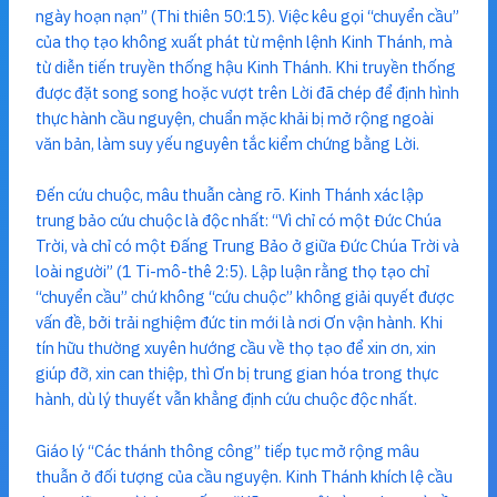
ngày hoạn nạn” (Thi thiên 50:15). Việc kêu gọi “chuyển cầu”
của thọ tạo không xuất phát từ mệnh lệnh Kinh Thánh, mà
từ diễn tiến truyền thống hậu Kinh Thánh. Khi truyền thống
được đặt song song hoặc vượt trên Lời đã chép để định hình
thực hành cầu nguyện, chuẩn mặc khải bị mở rộng ngoài
văn bản, làm suy yếu nguyên tắc kiểm chứng bằng Lời.
Đến cứu chuộc, mâu thuẫn càng rõ. Kinh Thánh xác lập
trung bảo cứu chuộc là độc nhất: “Vì chỉ có một Đức Chúa
Trời, và chỉ có một Đấng Trung Bảo ở giữa Đức Chúa Trời và
loài người” (1 Ti-mô-thê 2:5). Lập luận rằng thọ tạo chỉ
“chuyển cầu” chứ không “cứu chuộc” không giải quyết được
vấn đề, bởi trải nghiệm đức tin mới là nơi Ơn vận hành. Khi
tín hữu thường xuyên hướng cầu về thọ tạo để xin ơn, xin
giúp đỡ, xin can thiệp, thì Ơn bị trung gian hóa trong thực
hành, dù lý thuyết vẫn khẳng định cứu chuộc độc nhất.
Giáo lý “Các thánh thông công” tiếp tục mở rộng mâu
thuẫn ở đối tượng của cầu nguyện. Kinh Thánh khích lệ cầu