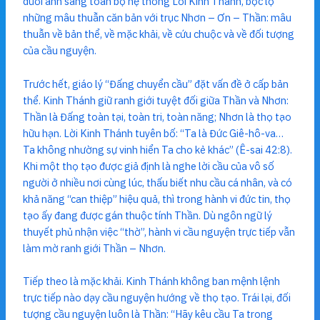
dưới ánh sáng toàn bộ hệ thống Lời Kinh Thánh, bộc lộ
những mâu thuẫn căn bản với trục Nhơn – Ơn – Thần: mâu
thuẫn về bản thể, về mặc khải, về cứu chuộc và về đối tượng
của cầu nguyện.
Trước hết, giáo lý “Đấng chuyển cầu” đặt vấn đề ở cấp bản
thể. Kinh Thánh giữ ranh giới tuyệt đối giữa Thần và Nhơn:
Thần là Đấng toàn tại, toàn tri, toàn năng; Nhơn là thọ tạo
hữu hạn. Lời Kinh Thánh tuyên bố: “Ta là Đức Giê-hô-va…
Ta không nhường sự vinh hiển Ta cho kẻ khác” (Ê-sai 42:8).
Khi một thọ tạo được giả định là nghe lời cầu của vô số
người ở nhiều nơi cùng lúc, thấu biết nhu cầu cá nhân, và có
khả năng “can thiệp” hiệu quả, thì trong hành vi đức tin, thọ
tạo ấy đang được gán thuộc tính Thần. Dù ngôn ngữ lý
thuyết phủ nhận việc “thờ”, hành vi cầu nguyện trực tiếp vẫn
làm mờ ranh giới Thần – Nhơn.
Tiếp theo là mặc khải. Kinh Thánh không ban mệnh lệnh
trực tiếp nào dạy cầu nguyện hướng về thọ tạo. Trái lại, đối
tượng cầu nguyện luôn là Thần: “Hãy kêu cầu Ta trong