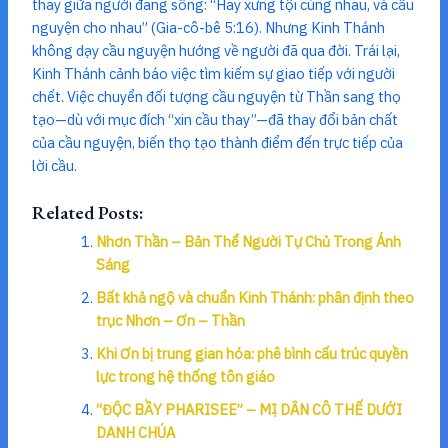
thay giữa người đang sống: “Hãy xưng tội cùng nhau, và cầu
nguyện cho nhau” (Gia-cô-bê 5:16). Nhưng Kinh Thánh
không dạy cầu nguyện hướng về người đã qua đời. Trái lại,
Kinh Thánh cảnh báo việc tìm kiếm sự giao tiếp với người
chết. Việc chuyển đối tượng cầu nguyện từ Thần sang thọ
tạo—dù với mục đích “xin cầu thay”—đã thay đổi bản chất
của cầu nguyện, biến thọ tạo thành điểm đến trực tiếp của
lời cầu.
Related Posts:
Nhơn Thần – Bản Thể Người Tự Chủ Trong Ánh
Sáng
Bất khả ngộ và chuẩn Kinh Thánh: phân định theo
trục Nhơn – Ơn – Thần
Khi Ơn bị trung gian hóa: phê bình cấu trúc quyền
lực trong hệ thống tôn giáo
“ĐỘC BẦY PHARISEE” – MỊ DÂN CÔ THẾ DƯỚI
DANH CHÚA