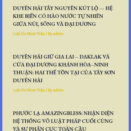
DUYÊN HẢI TÂY NGUYÊN KÚT LỘ — HỆ
KHE BIỂN CÓ HÀO NƯỚC TỰ NHIÊN
GIỮA NÚI, SÔNG VÀ ĐẠI DƯƠNG
Luật Ơn Nhơn Thần
/ By
admin
DUYÊN HẢI GIỮ GIA LAI – DAKLAK VÀ
CỬA ĐẠI DƯƠNG KHÁNH HÒA–NINH
THUẬN: HAI THẾ TỒN TẠI CỦA TÂY SƠN
DUYÊN HẢI
Luật Ơn Nhơn Thần
/ By
admin
PHƯỚC LẠ AMAZINGBLESS: NHẬN DIỆN
HỆ THỐNG VÔ LUẬT PHÁP CUỐI CÙNG
VÀ SỰ PHÂN CỰC TOÀN CẦU