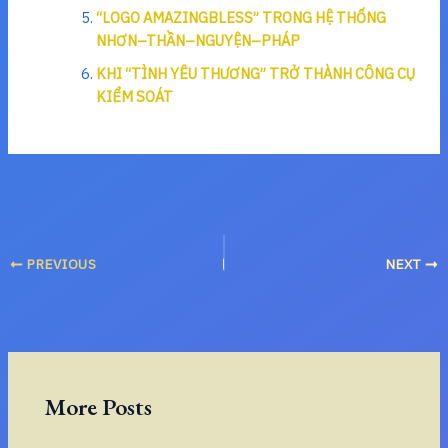
“LOGO AMAZINGBLESS” TRONG HỆ THỐNG
NHƠN–THẦN–NGUYỆN–PHÁP
KHI “TÌNH YÊU THƯƠNG” TRỞ THÀNH CÔNG CỤ
KIỂM SOÁT
PREVIOUS
NEXT
More Posts