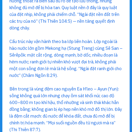
hướng thoát ra biển sâu đủ rõ để tạo lưu thông, nhưng
không đủ mở để bị hòa tan. Quy luật nền ở đây là quy luật
của đặt nhịp, không phải chiếm chỗ. “Ngài đặt nền đất trên
các trụ của nó” (Thi Thiên 104:5) — nền tảng quyết định
dòng chảy.
Cấu trúc này vận hành theo ba lớp liên hoàn. Lớp ngoài là
hào nước lớn gồm Mekong hạ (Stung Treng) cùng Sê San –
Sêrêpôk: mặt cắt rộng, dòng mạnh, bờ dốc, nhiều đoạn là
hẻm nước; ranh giới tự nhiên khó vượt đại trà, không phải
một con sông đơn lẻ mà là hệ sông. “Ngài đặt ranh giới cho
nước” (Châm Ngôn 8:29).
Bên trong là vùng đệm cao nguyên Ea H’leo – Ayun (Yun):
sông không quá lớn nhưng chạy ôm sát khối núi; cao độ
600–800 m tạo khí hậu, thổ nhưỡng và sinh thái khác hẳn
đồng bằng; không gian bị ép hẹp nên khó mở đô thị lớn. Đây
là đệm cắt mạch: đủ nước để khóa đất, chưa đủ mở để bị
chính trị hóa mạnh. “Mọi suối nguồn đều từ ngươi mà ra”
(Thi Thiên 87:7).