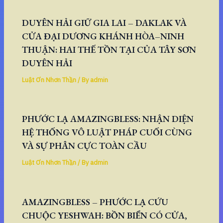
DUYÊN HẢI GIỮ GIA LAI – DAKLAK VÀ
CỬA ĐẠI DƯƠNG KHÁNH HÒA–NINH
THUẬN: HAI THẾ TỒN TẠI CỦA TÂY SƠN
DUYÊN HẢI
Luật Ơn Nhơn Thần
/ By
admin
PHƯỚC LẠ AMAZINGBLESS: NHẬN DIỆN
HỆ THỐNG VÔ LUẬT PHÁP CUỐI CÙNG
VÀ SỰ PHÂN CỰC TOÀN CẦU
Luật Ơn Nhơn Thần
/ By
admin
AMAZINGBLESS – PHƯỚC LẠ CỨU
CHUỘC YESHWAH: BỒN BIỂN CÓ CỬA,