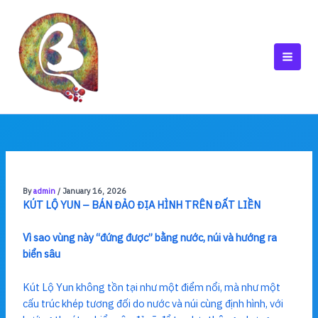
Skip
to
content
MAI
MEN
By
admin
/
January 16, 2026
KÚT LỘ YUN – BÁN ĐẢO ĐỊA HÌNH TRÊN ĐẤT LIỀN
Vì sao vùng này “đứng được” bằng nước, núi và hướng ra
biển sâu
Kút Lộ Yun không tồn tại như một điểm nổi, mà như một
cấu trúc khép tương đối do nước và núi cùng định hình, với