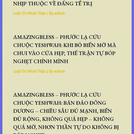
NHỊP THUỘC VỀ ĐẤNG TỂ TRỊ
Luật Ơn Nhơn Thần
/ By
admin
AMAZINGBLESS – PHƯỚC LẠ CỨU
CHUỘC YESHWAH: KHI BỎ BIỂN MỞ MÀ
CHUI VÀO CỬA HẸP, THẾ TRẬN TỰ BÓP
NGHẸT CHÍNH MÌNH
Luật Ơn Nhơn Thần
/ By
admin
AMAZINGBLESS – PHƯỚC LẠ CỨU
CHUỘC YESHWAH: BÁN ĐẢO ĐÔNG
DƯƠNG – CHIỀU SÂU ĐỦ MẠNH, BIỂN
ĐỦ RỘNG, KHÔNG QUÁ HẸP – KHÔNG
QUÁ MỞ, NHƠN THẦN TỰ DO KHÔNG BỊ