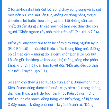
Ở lõi là khóa địa hình Kút Lộ: sông chạy song song và áp sát
một bên núi, khe sâu liên tục, không có đồng bằng mở; di
chuyển bị bó buộc theo sông và khe. Lõi không cần cao
nhất; chỉ cần đúng vị trí cắt mạch để làm việc thay cho con
người. “Khôn ngoan xây nhà mình trên đá” (Ma-thi-ơ 7:24).
Điểm yếu duy nhất của toàn hệ nằm ở thượng nguồn Ayun
(Phú Bổn cũ) — mùa khô thiếu nước, thung lũng mở, đường
bộ dễ tiếp cận — nhưng đó là đệm, không phải lõi. Lõi Kút
Lộ vẫn giữ tính khép và khó vượt; hệ thống sống nhờ phân
tầng, không nhờ hoàn hảo tuyệt đối. “Mỗi việc đều có thời
của nó” (Truyền Đạo 3:1).
So sánh cho thấy vì sao Kút Lộ Yun giống Brunei hơn Phúc
Kiến. Brunei đứng được nhờ nước chạy hẻm núi trong không
gian dân thưa, tránh đại lục hóa; Phúc Kiến có núi nhưng
thiếu nước cắt mạch, đồng bằng ven biển rộng, dễ bị áp sát.
Ở đây, nước — không phải núi — là yếu tố sinh tử. “Dòng