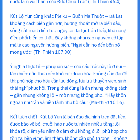
nước làm vui thành của Đức Chúa Trời” (Thi Thiên 46:4).
Kút Lộ Yun cũng khác Pleiku – Buôn Ma Thuột – Đà Lạt:
khoảng cách biển gần hơn, hướng thoát mở ra biển sâu,
sông cắt mạch liên tục, nguy cơ đại lục hóa thấp, khả năng
điều phối biển có thật. Đây không phải cao nguyên cô lập,
mà là cao nguyên hướng biển. “Ngài dẫn họ đến bến bờ
mong ước” (Thi Thiên 107:30).
Ý nghĩa thực tế — phi quân sự — của cấu trúc này là ở núi –
làm biển: dân thưa nên khó cực đoan hóa; không cần đại đô
thị; phù hợp cho hậu cần lưu dòng, lưu trú thuyền viên, sinh
thái nghỉ phục hồi. Trạng thái đúng là ẩn nhưng không tách
– gần nhưng không lộ – mở nhưng không phơi. “Hãy khôn
ngoan như rắn và hiền lành như bồ câu” (Ma-thi-ơ 10:16).
Kết luận chốt: Kút Lộ Yun là bán đảo địa hình trên đất liền,
được bảo vệ bởi chuỗi hào nước tự nhiên nhiều tầng; lõi
khóa rõ, điểm yếu nằm ở đệm chứ không ở lõi; phù hợp cho
tồn tại bền vững, âm thầm, không cần phô trương. “Không