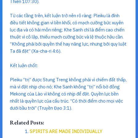
Thiên 107:30).
Từ các tầng trên, kết luận trở nên rõ ràng: Pleiku là đỉnh
điều tiết không gian vì liền khối, có mạch cưỡng bức xuyên
lục địa và có hải môn riêng; Khe Sanh chỉ là điểm cao chiến
thuật vì cô lập, thiếu mạch cưỡng bức và lệ thuộc hậu cần.
“Không phải bởi quyền thế hay năng lực, nhưng bởi quy luật
Ta đã đặt” (Xa-cha-ri 4:6).
Kết luận chốt:
Pleiku “trị” được Stung Treng không phải vì chiếm đất thấp,
mà vì đặt nhịp cho nó; Khe Sanh không “trị” nổi bờ đông
Mekong của Lào vì không có nhịp để đặt. Quyền lực bền
nhất là quyền lực của cấu trúc. “Có thời điểm cho mọi việc
dưới bầu trời” (Truyền Đạo 3:1).
Related Posts:
SPIRITS ARE MADE INDIVIDUALLY