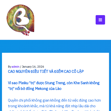
Skip
to
content
MAI
MEN
By
admin
/
January 16, 2026
CAO NGUYÊN ĐIỀU TIẾT VÀ ĐIỂM CAO CÔ LẬP
Vì sao Pleiku “trị” được Stung Treng, còn Khe Sanh không
“trị” nổi bờ đông Mekong của Lào
Quyền chi phối không gian không đến từ việc đứng cao hơn
trong khoảnh khắc, mà từ khả năng đặt nhịp lâu dài cho