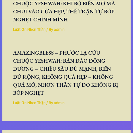
CHUỘC YESHWAH: KHI BỎ BIỂN MỞ MÀ
CHUI VÀO CỬA HẸP, THẾ TRẬN TỰ BÓP
NGHẸT CHÍNH MÌNH
Luật Ơn Nhơn Thần
/ By
admin
AMAZINGBLESS – PHƯỚC LẠ CỨU
CHUỘC YESHWAH: BÁN ĐẢO ĐÔNG
DƯƠNG – CHIỀU SÂU ĐỦ MẠNH, BIỂN
ĐỦ RỘNG, KHÔNG QUÁ HẸP – KHÔNG
QUÁ MỞ, NHƠN THẦN TỰ DO KHÔNG BỊ
BÓP NGHẸT
Luật Ơn Nhơn Thần
/ By
admin