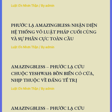
Luật Ơn Nhơn Thần
/ By
admin
PHƯỚC LẠ AMAZINGBLESS: NHẬN DIỆN
HỆ THỐNG VÔ LUẬT PHÁP CUỐI CÙNG
VÀ SỰ PHÂN CỰC TOÀN CẦU
Luật Ơn Nhơn Thần
/ By
admin
AMAZINGBLESS – PHƯỚC LẠ CỨU
CHUỘC YESHWAH: BỒN BIỂN CÓ CỬA,
NHỊP THUỘC VỀ ĐẤNG TỂ TRỊ
Luật Ơn Nhơn Thần
/ By
admin
AMAZINGBLESS – PHƯỚC LẠ CỨU