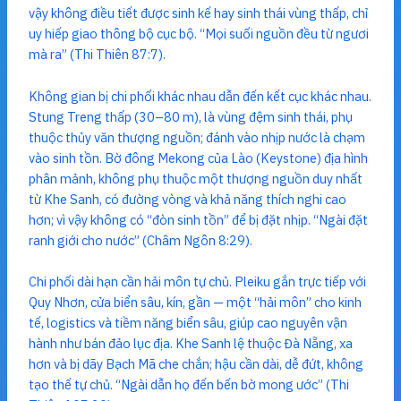
vậy không điều tiết được sinh kế hay sinh thái vùng thấp, chỉ
uy hiếp giao thông bộ cục bộ. “Mọi suối nguồn đều từ ngươi
mà ra” (Thi Thiên 87:7).
Không gian bị chi phối khác nhau dẫn đến kết cục khác nhau.
Stung Treng thấp (30–80 m), là vùng đệm sinh thái, phụ
thuộc thủy văn thượng nguồn; đánh vào nhịp nước là chạm
vào sinh tồn. Bờ đông Mekong của Lào (Keystone) địa hình
phân mảnh, không phụ thuộc một thượng nguồn duy nhất
từ Khe Sanh, có đường vòng và khả năng thích nghi cao
hơn; vì vậy không có “đòn sinh tồn” để bị đặt nhịp. “Ngài đặt
ranh giới cho nước” (Châm Ngôn 8:29).
Chi phối dài hạn cần hải môn tự chủ. Pleiku gắn trực tiếp với
Quy Nhơn, cửa biển sâu, kín, gần — một “hải môn” cho kinh
tế, logistics và tiềm năng biển sâu, giúp cao nguyên vận
hành như bán đảo lục địa. Khe Sanh lệ thuộc Đà Nẵng, xa
hơn và bị dãy Bạch Mã che chắn; hậu cần dài, dễ đứt, không
tạo thế tự chủ. “Ngài dẫn họ đến bến bờ mong ước” (Thi