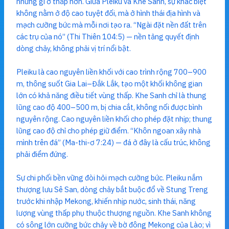
những gì ở thấp hơn. Giữa Pleiku và Khe Sanh, sự khác biệt
không nằm ở độ cao tuyệt đối, mà ở hình thái địa hình và
mạch cưỡng bức mà mỗi nơi tạo ra. “Ngài đặt nền đất trên
các trụ của nó” (Thi Thiên 104:5) — nền tảng quyết định
dòng chảy, không phải vị trí nổi bật.
Pleiku là cao nguyên liền khối với cao trình rộng 700–900
m, thông suốt Gia Lai–Đắk Lắk, tạo một khối không gian
lớn có khả năng điều tiết vùng thấp. Khe Sanh chỉ là thung
lũng cao độ 400–500 m, bị chia cắt, không nối được bình
nguyên rộng. Cao nguyên liền khối cho phép đặt nhịp; thung
lũng cao độ chỉ cho phép giữ điểm. “Khôn ngoan xây nhà
mình trên đá” (Ma-thi-ơ 7:24) — đá ở đây là cấu trúc, không
phải điểm đứng.
Sự chi phối bền vững đòi hỏi mạch cưỡng bức. Pleiku nắm
thượng lưu Sê San, dòng chảy bắt buộc đổ về Stung Treng
trước khi nhập Mekong, khiến nhịp nước, sinh thái, năng
lượng vùng thấp phụ thuộc thượng nguồn. Khe Sanh không
có sông lớn cưỡng bức chảy về bờ đông Mekong của Lào; vì