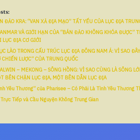
sts:
N ĐẢO KRA: “VAN XẢ ĐỊA MẠO” TẤT YẾU CỦA LỤC ĐỊA TRU
ANMAR VÀ GIỚI HẠN CỦA “BÁN ĐẢO KHÔNG KHÓA ĐƯỢC” 
I LỤC ĐỊA CƠ GIỚI
ỤC LÀO TRONG CẤU TRÚC LỤC ĐỊA ĐÔNG NAM Á: VÌ SAO ĐÂY
 CHIẾN LƯỢC” CỦA TRUNG QUỐC
ALWIN – MEKONG – SÔNG HỒNG: VÌ SAO CÙNG LÀ SÔNG L
T BÊN CHẶN LỤC ĐỊA, MỘT BÊN DẪN LỤC ĐỊA
nh Yêu Thương” của Pharisee – Có Phải Là Tình Yêu Thương T
 Trực Tiếp và Cầu Nguyện Không Trung Gian