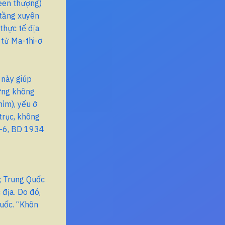
een thượng)
tầng xuyên
 thực tế địa
 từ Ma-thi-ơ
 này giúp
ưng không
ìm), yếu ở
 trục, không
4–6, BD 1934
; Trung Quốc
địa. Do đó,
uốc. “Khôn