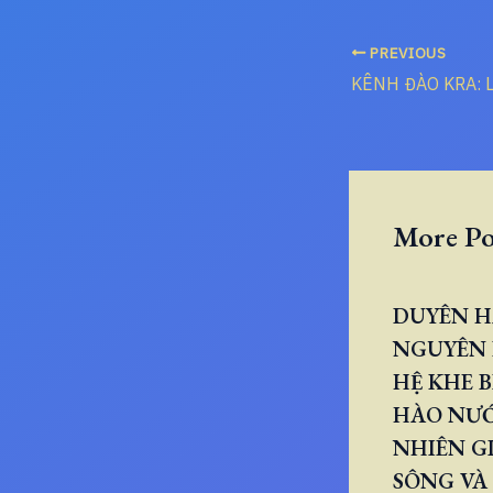
PREVIOUS
More Po
DUYÊN H
NGUYÊN 
HỆ KHE B
HÀO NƯ
NHIÊN GI
SÔNG VÀ