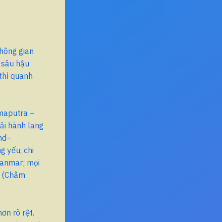
không gian
u sâu hậu
thì quanh
hmaputra –
ải hành lang
and–
g yếu, chi
Myanmar; mọi
” (Châm
ơn rõ rệt.