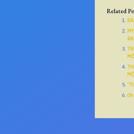
Related Po
BÁ
MY
ĐẠ
TR
MỞ
TH
MỘ
“Tì
Ơn