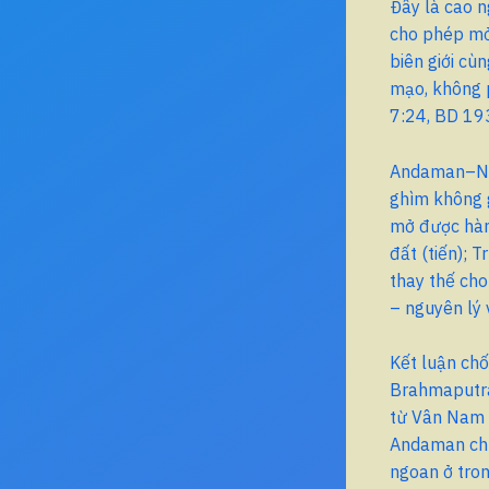
Đây là cao 
cho phép mở
biên giới cùn
mạo, không p
7:24, BD 19
Andaman–Nic
ghìm không 
mở được hành
đất (tiến); 
thay thế ch
– nguyên lý v
Kết luận chố
Brahmaputra
từ Vân Nam x
Andaman chỉ
ngoan ở tron