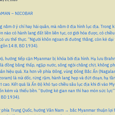
AMAN – NICOBAR
 nằm ở ý chí hay hải quân, mà nằm ở địa hình lục địa. Trong 
 nào có hành lang đất liền liên tục, cơ giới hóa được, có chiề
có ưu thế thực. “Người khôn ngoan đi đường thẳng, còn kẻ dại 
gôn 14:8, BD 1934).
Độ, hướng tiếp cận Myanmar bị khóa bởi địa hình. Hạ lưu Bra
à đồng bằng thấp, ngập nước, sông ngòi chằng chịt, không ph
quân hiệu quả. Xa hơn về phía Đông, vùng Đông Bắc Ấn (Nagal
ram) là núi dốc, rừng rậm, hành lang hẹp và đứt đoạn, hạ tần
rất cao. Kết quả là Ấn Độ khó tạo chiều sâu lục địa khi đi vào 
ốn kém và thiếu bền. “Đường kẻ gian nan thì hao mòn sức lực
 BD 1934).
từ phía Trung Quốc, hướng Vân Nam → bắc Myanmar thuận lợi h