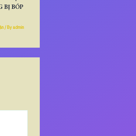
 BỊ BÓP
ần
/ By
admin