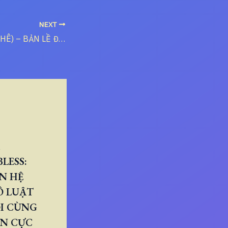
NEXT
TÂY SƠN (AN KHÊ) – BẢN LỀ ĐỊA HÌNH ĐIỀU PHỐI BẮC TÂY NGUYÊN DUYÊN HẢI
LESS:
N HỆ
Ô LUẬT
I CÙNG
ÂN CỰC