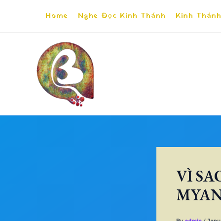
Skip
Home
Nghe Đọc Kinh Thánh
Kinh Thánh
to
content
VÌ SA
MYAN
By
admin
/
Janu