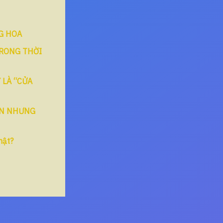
NG HOA
TRONG THỜI
 LÀ “CỬA
ỚN NHƯNG
hật?