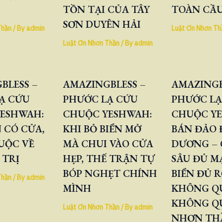
TỒN TẠI CỦA TÂY
TOÀN CẦ
SƠN DUYÊN HẢI
Thần
/ By
admin
Luật Ơn Nhơn Th
Luật Ơn Nhơn Thần
/ By
admin
BLESS –
AMAZINGBLESS –
AMAZINGB
Ạ CỨU
PHƯỚC LẠ CỨU
PHƯỚC LẠ
ESHWAH:
CHUỘC YESHWAH:
CHUỘC Y
 CÓ CỬA,
KHI BỎ BIỂN MỞ
BÁN ĐẢO
UỘC VỀ
MÀ CHUI VÀO CỬA
DƯƠNG – 
 TRỊ
HẸP, THẾ TRẬN TỰ
SÂU ĐỦ M
BÓP NGHẸT CHÍNH
BIỂN ĐỦ 
Thần
/ By
admin
MÌNH
KHÔNG QU
KHÔNG Q
Luật Ơn Nhơn Thần
/ By
admin
NHƠN TH