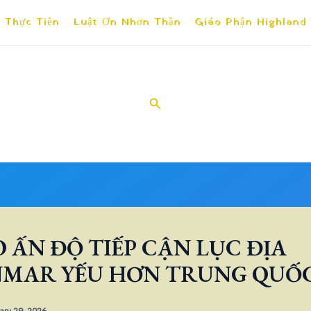
 Thực Tiễn
Luật Ơn Nhơn Thần
Giáo Phận Highland
Search
O ẤN ĐỘ TIẾP CẬN LỤC ĐỊA
MAR YẾU HƠN TRUNG QUỐC
ary 29, 2026