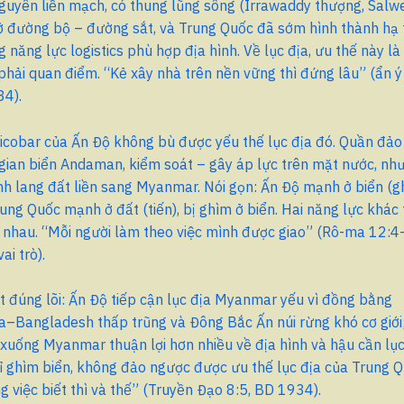
nguyên liền mạch, có thung lũng sông (Irrawaddy thượng, Salw
 đường bộ – đường sắt, và Trung Quốc đã sớm hình thành hạ 
g năng lực logistics phù hợp địa hình. Về lục địa, ưu thế này là
hải quan điểm. “Kẻ xây nhà trên nền vững thì đứng lâu” (ẩn ý
34).
obar của Ấn Độ không bù được yếu thế lục địa đó. Quần đảo
gian biển Andaman, kiểm soát – gây áp lực trên mặt nước, nh
 lang đất liền sang Myanmar. Nói gọn: Ấn Độ mạnh ở biển (gh
Trung Quốc mạnh ở đất (tiến), bị ghìm ở biển. Hai năng lực khác
o nhau. “Mỗi người làm theo việc mình được giao” (Rô-ma 12:
ai trò).
t đúng lõi: Ấn Độ tiếp cận lục địa Myanmar yếu vì đồng bằng
–Bangladesh thấp trũng và Đông Bắc Ấn núi rừng khó cơ giới
uống Myanmar thuận lợi hơn nhiều về địa hình và hậu cần lục 
 ghìm biển, không đảo ngược được ưu thế lục địa của Trung Q
g việc biết thì và thế” (Truyền Đạo 8:5, BD 1934).