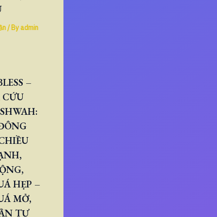
U
ần
/ By
admin
LESS –
 CỨU
ESHWAH:
 ĐÔNG
CHIỀU
ẠNH,
RỘNG,
Á HẸP –
UÁ MỞ,
ẦN TỰ