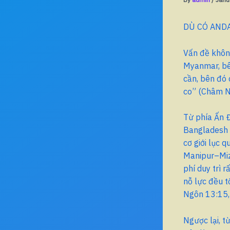
DÙ CÓ AND
Vấn đề không
Myanmar, bên
cần, bên đó 
co” (Châm N
Từ phía Ấn 
Bangladesh l
cơ giới lục 
Manipur–Mizo
phí duy trì 
nỗ lực đều t
Ngôn 13:15,
Ngược lại, 