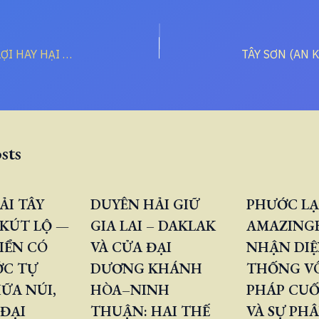
KÊNH ĐÀO KRA: LỢI HAY HẠI CHO TRUNG QUỐC
sts
ẢI TÂY
DUYÊN HẢI GIỮ
PHƯỚC LẠ
KÚT LỘ —
GIA LAI – DAKLAK
AMAZINGB
IỂN CÓ
VÀ CỬA ĐẠI
NHẬN DIỆ
ỚC TỰ
DƯƠNG KHÁNH
THỐNG V
ỮA NÚI,
HÒA–NINH
PHÁP CUỐ
 ĐẠI
THUẬN: HAI THẾ
VÀ SỰ PH