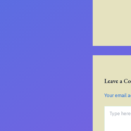
Leave a 
Your email a
Type
here..