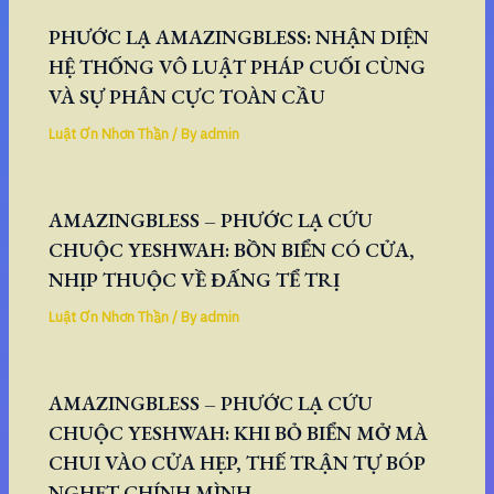
PHƯỚC LẠ AMAZINGBLESS: NHẬN DIỆN
HỆ THỐNG VÔ LUẬT PHÁP CUỐI CÙNG
VÀ SỰ PHÂN CỰC TOÀN CẦU
Luật Ơn Nhơn Thần
/ By
admin
AMAZINGBLESS – PHƯỚC LẠ CỨU
CHUỘC YESHWAH: BỒN BIỂN CÓ CỬA,
NHỊP THUỘC VỀ ĐẤNG TỂ TRỊ
Luật Ơn Nhơn Thần
/ By
admin
AMAZINGBLESS – PHƯỚC LẠ CỨU
CHUỘC YESHWAH: KHI BỎ BIỂN MỞ MÀ
CHUI VÀO CỬA HẸP, THẾ TRẬN TỰ BÓP
NGHẸT CHÍNH MÌNH