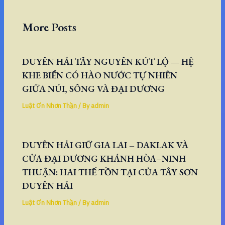
More Posts
DUYÊN HẢI TÂY NGUYÊN KÚT LỘ — HỆ
KHE BIỂN CÓ HÀO NƯỚC TỰ NHIÊN
GIỮA NÚI, SÔNG VÀ ĐẠI DƯƠNG
Luật Ơn Nhơn Thần
/ By
admin
DUYÊN HẢI GIỮ GIA LAI – DAKLAK VÀ
CỬA ĐẠI DƯƠNG KHÁNH HÒA–NINH
THUẬN: HAI THẾ TỒN TẠI CỦA TÂY SƠN
DUYÊN HẢI
Luật Ơn Nhơn Thần
/ By
admin