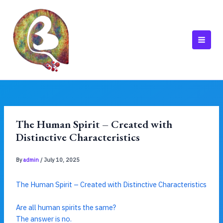
Skip
to
content
MAI
MEN
The Human Spirit – Created with
Distinctive Characteristics
By
admin
/
July 10, 2025
The Human Spirit – Created with Distinctive Characteristics
Are all human spirits the same?
The answer is no.