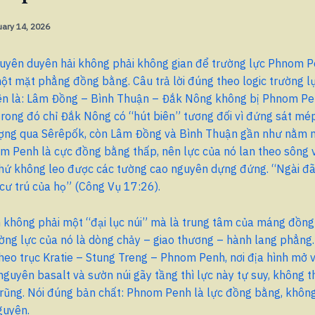
uary 14, 2026
yên duyên hải không phải không gian để trường lực Phnom P
t mặt phẳng đồng bằng. Câu trả lời đúng theo logic trường lự
ên là: Lâm Đồng – Bình Thuận – Đắk Nông không bị Phnom P
rong đó chỉ Đắk Nông có “hút biên” tương đối vì đứng sát mé
ng qua Sêrêpốk, còn Lâm Đồng và Bình Thuận gần như nằm n
om Penh là cực đồng bằng thấp, nên lực của nó lan theo sông 
hứ không leo được các tường cao nguyên dựng đứng. “Ngài đã
i cư trú của họ” (Công Vụ 17:26).
không phải một “đại lục núi” mà là trung tâm của máng đồn
ng lực của nó là dòng chảy – giao thương – hành lang phẳng.
eo trục Kratie – Stung Treng – Phnom Penh, nơi địa hình mở v
nguyên basalt và sườn núi gãy tầng thì lực này tự suy, không 
rũng. Nói đúng bản chất: Phnom Penh là lực đồng bằng, không
guyên.