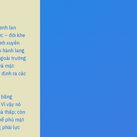
enh lan
c – đới khe
enh xuyên
p hành lang
goài trường
và mặt
 định ra các
g bằng
 Vì vậy nó
à thấp; còn
thể phủ mặt
 phải lực