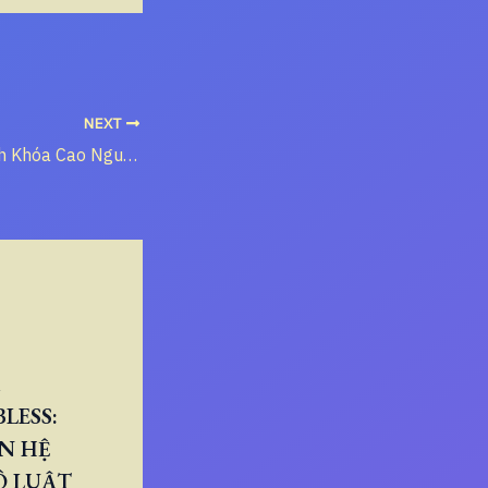
NEXT
Măng Đen: Đỉnh Khóa Cao Nguyên của Áo Giáp Bắc Tây Nguyên Duyên Hải
LESS:
N HỆ
Ô LUẬT