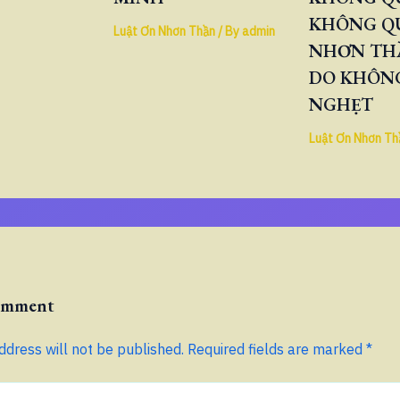
KHÔNG Q
Luật Ơn Nhơn Thần
/ By
admin
NHƠN TH
DO KHÔNG
NGHẸT
Luật Ơn Nhơn Th
Comment
ddress will not be published.
Required fields are marked
*