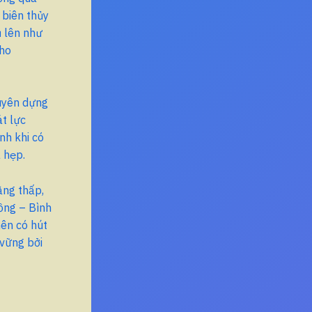
 biên thủy
ủ lên như
cho
guyên dựng
t lực
nh khi có
 hẹp.
ằng thấp,
ồng – Bình
ên có hút
 vững bởi