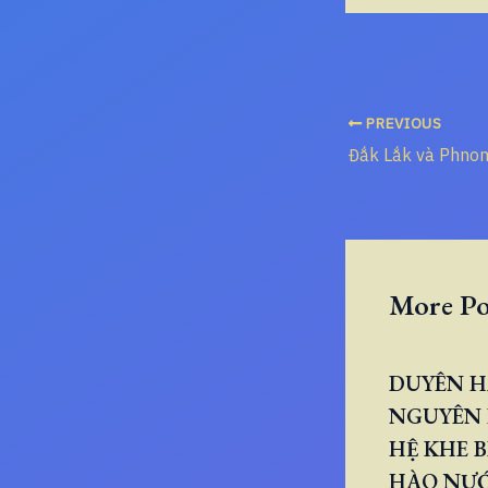
PREVIOUS
More Po
DUYÊN H
NGUYÊN 
HỆ KHE B
HÀO NƯ