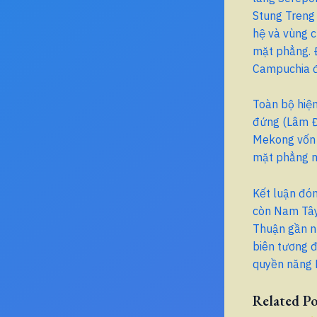
Stung Treng 
hệ và vùng 
mặt phẳng. 
Campuchia đ
Toàn bộ hiện
đứng (Lâm Đồ
Mekong vốn 
mặt phẳng mở
Kết luận đó
còn Nam Tây
Thuận gần n
biên tương đ
quyền năng N
Related Po