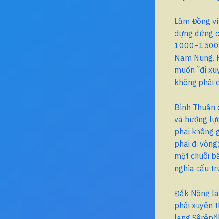
Lâm Đồng vì
dựng đứng c
1000–1500m,
Nam Nung. Kh
muốn “đi xuy
không phải 
Bình Thuận c
và hướng lực
phải không 
phải đi vòn
một chuỗi b
nghĩa cấu tr
Đắk Nông là 
phải xuyên 
lang Sêrêpốk