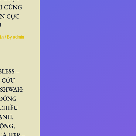
I CÙNG
ÂN CỰC
U
ần
/ By
admin
LESS –
 CỨU
ESHWAH:
 ĐÔNG
CHIỀU
ẠNH,
RỘNG,
Á HẸP –