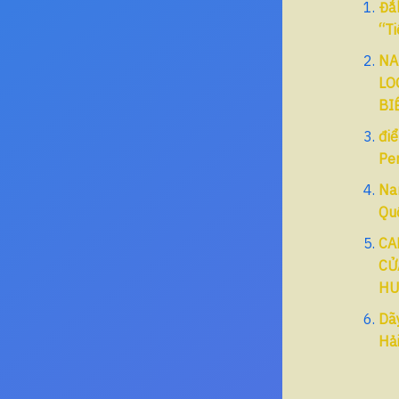
Đắ
“T
NA
LO
BI
đi
Pen
Na
Qu
CA
CỬ
HU
Dã
Hả