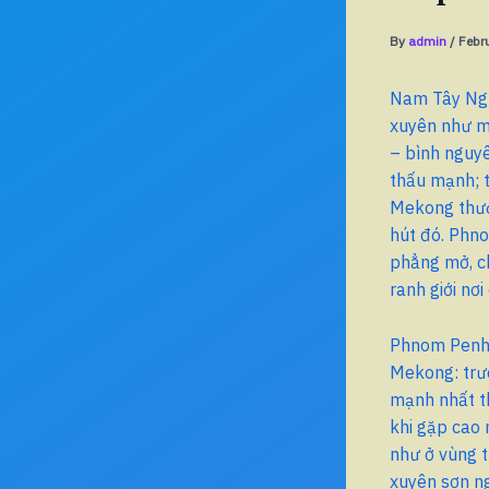
By
admin
/
Febr
Nam Tây Ngu
xuyên như mộ
– bình nguy
thấu mạnh; t
Mekong thượ
hút đó. Phn
phẳng mở, c
ranh giới nơ
Phnom Penh 
Mekong: trườ
mạnh nhất th
khi gặp cao 
như ở vùng t
xuyên sơn n