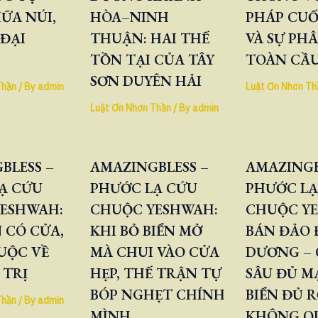
ỮA NÚI,
HÒA–NINH
PHÁP CUỐ
 ĐẠI
THUẬN: HAI THẾ
VÀ SỰ PH
TỒN TẠI CỦA TÂY
TOÀN CẦ
SƠN DUYÊN HẢI
Thần
/ By
admin
Luật Ơn Nhơn Th
Luật Ơn Nhơn Thần
/ By
admin
BLESS –
AMAZINGBLESS –
AMAZINGB
Ạ CỨU
PHƯỚC LẠ CỨU
PHƯỚC LẠ
ESHWAH:
CHUỘC YESHWAH:
CHUỘC Y
 CÓ CỬA,
KHI BỎ BIỂN MỞ
BÁN ĐẢO
UỘC VỀ
MÀ CHUI VÀO CỬA
DƯƠNG – 
 TRỊ
HẸP, THẾ TRẬN TỰ
SÂU ĐỦ M
BÓP NGHẸT CHÍNH
BIỂN ĐỦ 
Thần
/ By
admin
MÌNH
KHÔNG QU