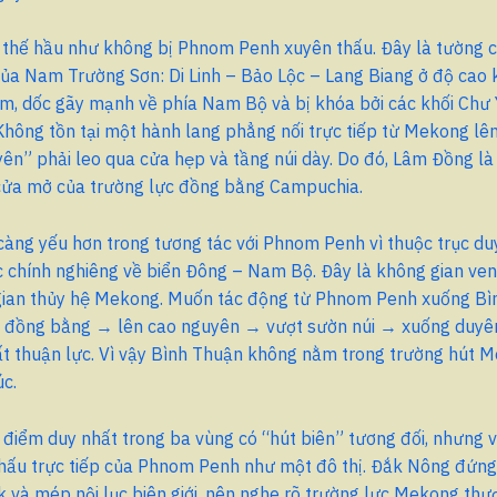
 thế hầu như không bị Phnom Penh xuyên thấu. Đây là tường 
ủa Nam Trường Sơn: Di Linh – Bảo Lộc – Lang Biang ở độ cao
 dốc gãy mạnh về phía Nam Bộ và bị khóa bởi các khối Chư 
ông tồn tại một hành lang phẳng nối trực tiếp từ Mekong lên
ên” phải leo qua cửa hẹp và tầng núi dày. Do đó, Lâm Đồng là 
cửa mở của trường lực đồng bằng Campuchia.
àng yếu hơn trong tương tác với Phnom Penh vì thuộc trục du
 chính nghiêng về biển Đông – Nam Bộ. Đây là không gian ven
gian thủy hệ Mekong. Muốn tác động từ Phnom Penh xuống Bì
g: đồng bằng → lên cao nguyên → vượt sườn núi → xuống duyên
ất thuận lực. Vì vậy Bình Thuận không nằm trong trường hút 
úc.
điểm duy nhất trong ba vùng có “hút biên” tương đối, nhưng 
thấu trực tiếp của Phnom Penh như một đô thị. Đắk Nông đứng
 và mép nội lục biên giới, nên nghe rõ trường lực Mekong th