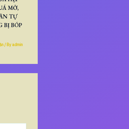
UÁ MỞ,
ẦN TỰ
 BỊ BÓP
ần
/ By
admin