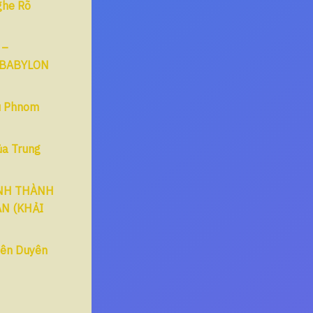
ghe Rõ
 –
“BABYLON
ếu Phnom
ủa Trung
ENH THÀNH
N (KHẢI
yên Duyên