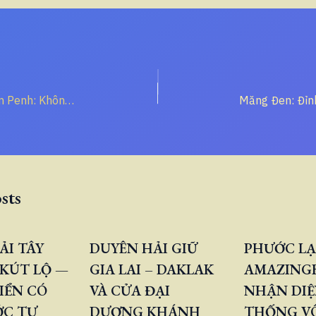
Đắk Lắk và Phnom Penh: Không Xuyên Thấu Trực Tiếp, Nhưng Nghe Rõ “Tiếng Mekong Thượng” Qua Sêrêpốk
sts
ẢI TÂY
DUYÊN HẢI GIỮ
PHƯỚC LẠ
KÚT LỘ —
GIA LAI – DAKLAK
AMAZINGB
IỂN CÓ
VÀ CỬA ĐẠI
NHẬN DIỆ
ỚC TỰ
DƯƠNG KHÁNH
THỐNG V