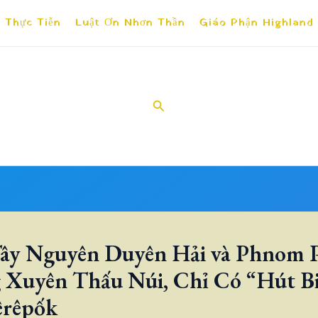
 Thực Tiễn
Luật Ơn Nhơn Thần
Giáo Phận Highland
Search
ây Nguyên Duyên Hải và Phnom 
Xuyên Thấu Núi, Chỉ Có “Hút B
êrêpốk