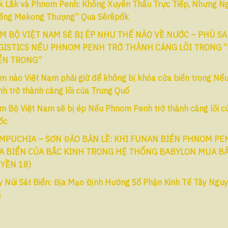
k Lắk và Phnom Penh: Không Xuyên Thấu Trực Tiếp, Nhưng N
iếng Mekong Thượng” Qua Sêrêpốk
M BỘ VIỆT NAM SẼ BỊ ÉP NHƯ THẾ NÀO VỀ NƯỚC – PHÙ SA
GISTICS NẾU PHNOM PENH TRỞ THÀNH CẢNG LÕI TRONG 
ỂN TRONG”
ểm nào Việt Nam phải giữ để không bị khóa cửa biển trong N
h trở thành cảng lõi của Trung Quố
m Bộ Việt Nam sẽ bị ép Nếu Phnom Penh trở thành cảng lõi c
ốc
MPUCHIA – SƠN ĐẢO BẢN LỀ: KHI FUNAN BIẾN PHNOM P
A BIỂN CỦA BẮC KINH TRONG HỆ THỐNG BABYLON MUA BÁ
YỀN 18)
y Núi Sát Biển: Địa Mạo Định Hướng Số Phận Kinh Tế Tây Ngu
i