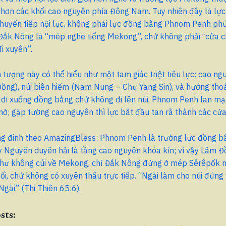
hơn các khối cao nguyên phía Đông Nam. Tuy nhiên đây là lực
chuyển tiếp nội lục, không phải lực đồng bằng Phnom Penh ph
Đắk Nông là “mép nghe tiếng Mekong”, chứ không phải “cửa 
i xuyên”.
 tượng này có thể hiểu như một tam giác triệt tiêu lực: cao n
ng), núi biên hiểm (Nam Nung – Chư Yang Sin), và hướng thoá
đi xuống đồng bằng chứ không đi lên núi. Phnom Penh lan mạ
; gặp tường cao nguyên thì lực bắt đầu tan rã thành các cửa
ng đinh theo AmazingBless: Phnom Penh là trường lực đồng b
 Nguyên duyên hải là tầng cao nguyên khóa kín; vì vậy Lâm Đ
hư không cúi về Mekong, chỉ Đắk Nông đứng ở mép Sêrêpốk n
ối, chứ không có xuyên thấu trực tiếp. “Ngài làm cho núi đứng
gài” (Thi Thiên 65:6).
sts: