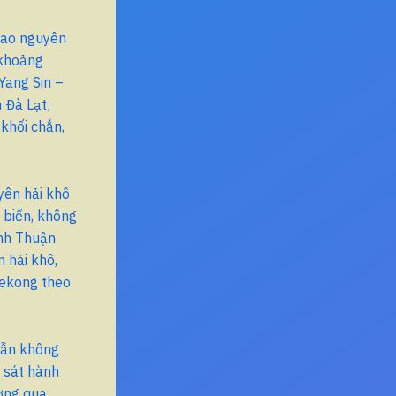
cao nguyên
 khoảng
Yang Sin –
 Đà Lạt;
khối chắn,
yên hải khô
 biển, không
nh Thuận
 hải khô,
Mekong theo
vẫn không
 sát hành
ượng qua