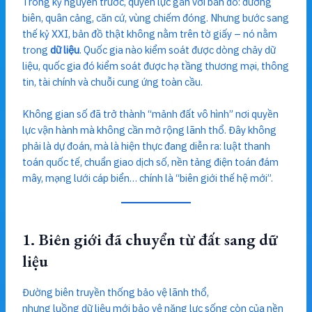
Trong kỷ nguyên trước, quyền lực gắn với bản đồ: đường
biên, quân cảng, căn cứ, vùng chiếm đóng. Nhưng bước sang
thế kỷ XXI, bản đồ thật không nằm trên tờ giấy – nó nằm
trong
dữ liệu
. Quốc gia nào kiểm soát được dòng chảy dữ
liệu, quốc gia đó kiểm soát được hạ tầng thương mại, thông
tin, tài chính và chuỗi cung ứng toàn cầu.
Không gian số đã trở thành “mảnh đất vô hình” nơi quyền
lực vận hành mà không cần mở rộng lãnh thổ. Đây không
phải là dự đoán, mà là hiện thực đang diễn ra: luật thanh
toán quốc tế, chuẩn giao dịch số, nền tảng điện toán đám
mây, mạng lưới cáp biển… chính là “biên giới thế hệ mới”.
1. Biên giới đã chuyển từ đất sang dữ
liệu
Đường biên truyền thống bảo vệ lãnh thổ,
nhưng luồng dữ liệu mới bảo vệ năng lực sống còn của nền