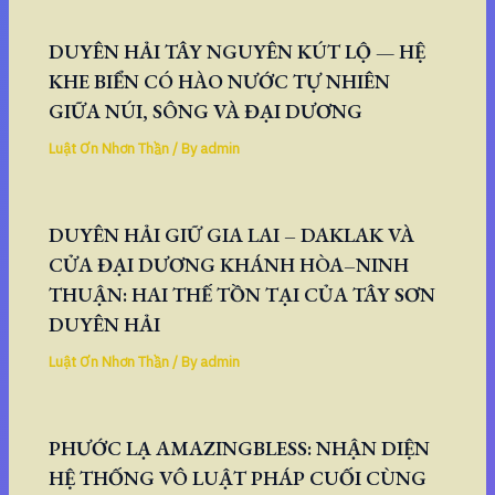
DUYÊN HẢI TÂY NGUYÊN KÚT LỘ — HỆ
KHE BIỂN CÓ HÀO NƯỚC TỰ NHIÊN
GIỮA NÚI, SÔNG VÀ ĐẠI DƯƠNG
Luật Ơn Nhơn Thần
/ By
admin
DUYÊN HẢI GIỮ GIA LAI – DAKLAK VÀ
CỬA ĐẠI DƯƠNG KHÁNH HÒA–NINH
THUẬN: HAI THẾ TỒN TẠI CỦA TÂY SƠN
DUYÊN HẢI
Luật Ơn Nhơn Thần
/ By
admin
PHƯỚC LẠ AMAZINGBLESS: NHẬN DIỆN
HỆ THỐNG VÔ LUẬT PHÁP CUỐI CÙNG