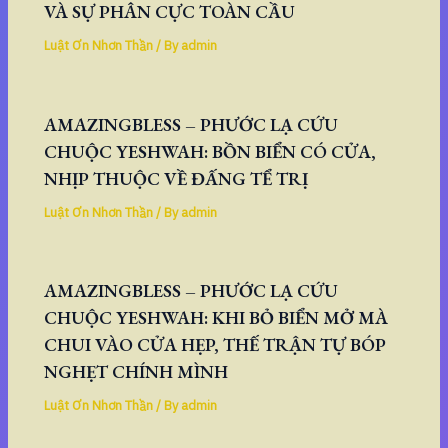
VÀ SỰ PHÂN CỰC TOÀN CẦU
Luật Ơn Nhơn Thần
/ By
admin
AMAZINGBLESS – PHƯỚC LẠ CỨU
CHUỘC YESHWAH: BỒN BIỂN CÓ CỬA,
NHỊP THUỘC VỀ ĐẤNG TỂ TRỊ
Luật Ơn Nhơn Thần
/ By
admin
AMAZINGBLESS – PHƯỚC LẠ CỨU
CHUỘC YESHWAH: KHI BỎ BIỂN MỞ MÀ
CHUI VÀO CỬA HẸP, THẾ TRẬN TỰ BÓP
NGHẸT CHÍNH MÌNH
Luật Ơn Nhơn Thần
/ By
admin