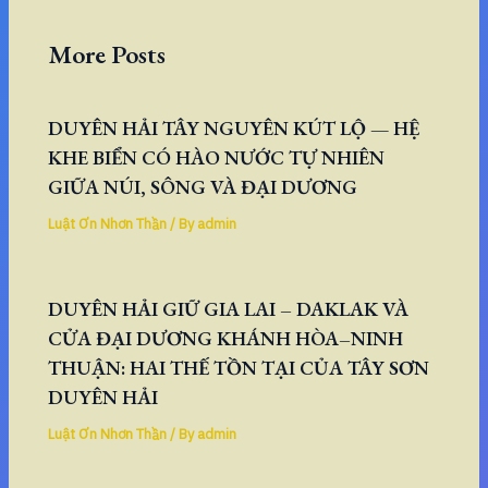
More Posts
DUYÊN HẢI TÂY NGUYÊN KÚT LỘ — HỆ
KHE BIỂN CÓ HÀO NƯỚC TỰ NHIÊN
GIỮA NÚI, SÔNG VÀ ĐẠI DƯƠNG
Luật Ơn Nhơn Thần
/ By
admin
DUYÊN HẢI GIỮ GIA LAI – DAKLAK VÀ
CỬA ĐẠI DƯƠNG KHÁNH HÒA–NINH
THUẬN: HAI THẾ TỒN TẠI CỦA TÂY SƠN
DUYÊN HẢI
Luật Ơn Nhơn Thần
/ By
admin