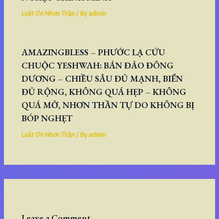
Luật Ơn Nhơn Thần
/ By
admin
AMAZINGBLESS – PHƯỚC LẠ CỨU
CHUỘC YESHWAH: BÁN ĐẢO ĐÔNG
DƯƠNG – CHIỀU SÂU ĐỦ MẠNH, BIỂN
ĐỦ RỘNG, KHÔNG QUÁ HẸP – KHÔNG
QUÁ MỞ, NHƠN THẦN TỰ DO KHÔNG BỊ
BÓP NGHẸT
Luật Ơn Nhơn Thần
/ By
admin
Leave a Comment