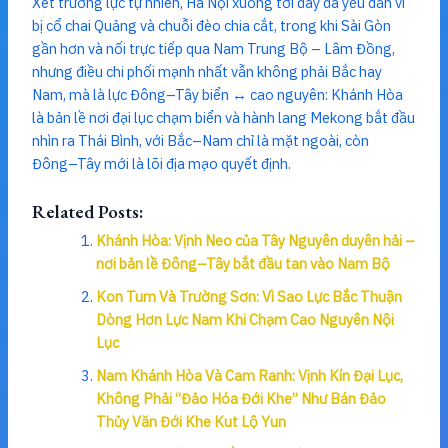
Xét trường lực tự nhiên, Hà Nội xuống tới đây đã yếu dần vì
bị cổ chai Quảng và chuỗi đèo chia cắt, trong khi Sài Gòn
gần hơn và nối trực tiếp qua Nam Trung Bộ – Lâm Đồng,
nhưng điều chi phối mạnh nhất vẫn không phải Bắc hay
Nam, mà là lực Đông–Tây biển ↔ cao nguyên: Khánh Hòa
là bản lề nơi đại lục chạm biển và hành lang Mekong bắt đầu
nhìn ra Thái Bình, với Bắc–Nam chỉ là mặt ngoài, còn
Đông–Tây mới là lõi địa mạo quyết định.
Related Posts:
Khánh Hòa: Vịnh Neo của Tây Nguyên duyên hải –
nơi bản lề Đông–Tây bắt đầu tan vào Nam Bộ
Kon Tum Và Trường Sơn: Vì Sao Lực Bắc Thuận
Dòng Hơn Lực Nam Khi Chạm Cao Nguyên Nội
Lục
Nam Khánh Hòa Và Cam Ranh: Vịnh Kín Đại Lục,
Không Phải “Đảo Hóa Đới Khe” Như Bán Đảo
Thủy Văn Đới Khe Kut Lộ Yun