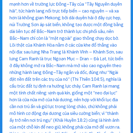
mạnh hơn về trường lực Đông–Tây của “Tây Nguyên duyên
hải”, tức hành lang nối trực tiếp biển – cao nguyên – và xa
hơn là không gian Mekong; bởi dải duyên hải ở đây cực hẹp,
núi Trường Sơn áp sát biển, không tạo được một đồng bằng
dài liên tục để Bắc–Nam trở thành lực chi phối sâu, nên
Bắc–Nam chỉ còn là “mặt ngoài” giao thông chạy dọc bờ.
Lõi thật của Khánh Hòa nằm ở các cửa khe đổ thẳng vào
nội địa: sau lưng Nha Trang là Khánh Vĩnh – Khánh Sơn, sau
lưng Cam Ranh là trục Ngoạn Mục – Dran – Đà Lạt, tức biển
ở đây không mở ra Bắc–Nam mà mở vào cao nguyên theo
những hành lang Đông–Tây ngắn và dốc, đúng như “Ngài
đặt nền đất trên các trụ của nó” (Thi Thiên 104:5), nghĩa là
cấu trúc đất tự định ra hướng lực chảy. Cam Ranh lại mang
một tính chất riêng: vịnh quá kín, giống một “neo đại lục”
hơn là cửa nửa mở của hải dương, nên hợp với khối lục địa
cần nơi trú ẩn và giữ lực trong lòng chảo, chứ không phải
mô hình cơ động đại dương của siêu cường biển; vì “thành
ấy trở nên nơi trú ngụ” (Khải Huyền 18:2) cũng là hình ảnh
của một chỗ kín để neo giữ, không phải cửa mở để vươn ra.