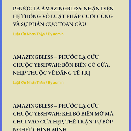
PHƯỚC LẠ AMAZINGBLESS: NHẬN DIỆN
HỆ THỐNG VÔ LUẬT PHÁP CUỐI CÙNG
VÀ SỰ PHÂN CỰC TOÀN CẦU
Luật Ơn Nhơn Thần
/ By
admin
AMAZINGBLESS – PHƯỚC LẠ CỨU
CHUỘC YESHWAH: BỒN BIỂN CÓ CỬA,
NHỊP THUỘC VỀ ĐẤNG TỂ TRỊ
Luật Ơn Nhơn Thần
/ By
admin
AMAZINGBLESS – PHƯỚC LẠ CỨU
CHUỘC YESHWAH: KHI BỎ BIỂN MỞ MÀ
CHUI VÀO CỬA HẸP, THẾ TRẬN TỰ BÓP
NGHẸT CHÍNH MÌNH