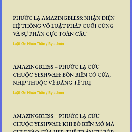
PHƯỚC LẠ AMAZINGBLESS: NHẬN DIỆN
HỆ THỐNG VÔ LUẬT PHÁP CUỐI CÙNG
VÀ SỰ PHÂN CỰC TOÀN CẦU
Luật Ơn Nhơn Thần
/ By
admin
AMAZINGBLESS – PHƯỚC LẠ CỨU
CHUỘC YESHWAH: BỒN BIỂN CÓ CỬA,
NHỊP THUỘC VỀ ĐẤNG TỂ TRỊ
Luật Ơn Nhơn Thần
/ By
admin
AMAZINGBLESS – PHƯỚC LẠ CỨU
CHUỘC YESHWAH: KHI BỎ BIỂN MỞ MÀ
CHUI VÀO CỬA HẸP, THẾ TRẬN TỰ BÓP