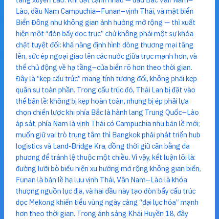
Lào, đầu Nam Campuchia–Funan–vịnh Thái, và mặt biển
Biển Đông như không gian ảnh hưởng mở rộng — thì xuất
hiện một “đòn bẩy dọc trục” chứ không phải một sự khóa
chặt tuyệt đối: khả năng định hình dòng thương mại tăng
lên, sức ép ngoại giao lên các nước giữa trục mạnh hơn, và
thế chủ động về hạ tầng–cửa biển rõ hơn theo thời gian.
Đây là “kẹp cấu trúc” mang tính tương đối, không phải kẹp
quân sự toàn phần. Trong cấu trúc đó, Thái Lan bị đặt vào
thế bản lề: không bị kẹp hoàn toàn, nhưng bị ép phải lựa
chọn chiến lược khi phía Bắc là hành lang Trung Quốc–Lào
áp sát, phía Nam là vịnh Thái có Campuchia như bản lề mới;
muốn giữ vai trò trung tâm thì Bangkok phải phát triển hub
logistics và Land-Bridge Kra, đồng thời giữ cân bằng đa
phương để tránh lệ thuộc một chiều. Vì vậy, kết luận lõi là:
đường lưỡi bò biểu hiện xu hướng mở rộng không gian biển,
Funan là bản lề hạ lưu vịnh Thái, Vân Nam–Lào là khóa
thượng nguồn lục địa, và hai đầu này tạo đòn bẩy cấu trúc
dọc Mekong khiến tiểu vùng ngày càng “đại lục hóa” mạnh
hơn theo thời gian. Trong ánh sáng Khải Huyền 18, đây