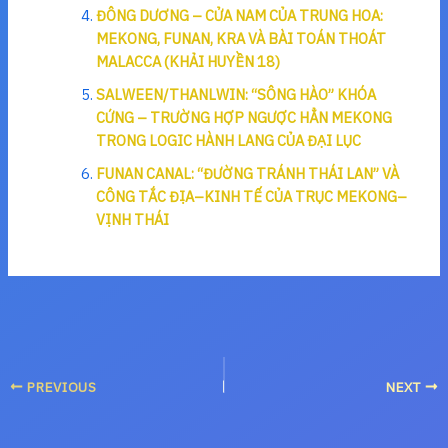
ĐÔNG DƯƠNG – CỬA NAM CỦA TRUNG HOA:
MEKONG, FUNAN, KRA VÀ BÀI TOÁN THOÁT
MALACCA (KHẢI HUYỀN 18)
SALWEEN/THANLWIN: “SÔNG HÀO” KHÓA
CỨNG – TRƯỜNG HỢP NGƯỢC HẲN MEKONG
TRONG LOGIC HÀNH LANG CỦA ĐẠI LỤC
FUNAN CANAL: “ĐƯỜNG TRÁNH THÁI LAN” VÀ
CÔNG TẮC ĐỊA–KINH TẾ CỦA TRỤC MEKONG–
VỊNH THÁI
PREVIOUS
NEXT