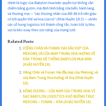
chính là logic của Babylon mua bán: quyền lực không cần
chiếm bằng gươm, mà định hình bằng cửa biển, hành lang,
và thương mại — “các thương nhân của đất đã trở nên giàu
có bởi quyền thế xa hoa của nó” (Khải Huyền 18:3) — và khi
các cổ họng logistics trở thành công tắc, toàn trật tự khu
vực bị kéo xoay theo sức nặng của mạng lưới.
Related Posts:
VIÊNG CHĂN VÀ FUNAN: HAI ĐẦU KẸP CỦA
MEKONG, VÀ CỬA NAM TRUNG HOA HƯỚNG VỀ
KRA TRONG HỆ THỐNG BABYLON MUA BÁN
(KHẢI HUYỀN 18)
Viêng Chăn và Funan: Hai đầu kẹp của Mekong, và
cửa Nam Trung Hoa hướng về Kra (Khải Huyền
18)
ĐÔNG DƯƠNG – CỬA NAM CỦA TRUNG HOA: VÌ
SAO BABYLON LOGISTICS KHÓ BUÔNG TRỤC
MEKONG – FUNAN – KRA (KHẢI HUYỀN 18)