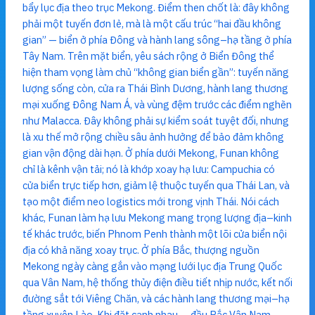
bẩy lục địa theo trục Mekong. Điểm then chốt là: đây không
phải một tuyến đơn lẻ, mà là một cấu trúc “hai đầu không
gian” — biển ở phía Đông và hành lang sông–hạ tầng ở phía
Tây Nam. Trên mặt biển, yêu sách rộng ở Biển Đông thể
hiện tham vọng làm chủ “không gian biển gần”: tuyến năng
lượng sống còn, cửa ra Thái Bình Dương, hành lang thương
mại xuống Đông Nam Á, và vùng đệm trước các điểm nghẽn
như Malacca. Đây không phải sự kiểm soát tuyệt đối, nhưng
là xu thế mở rộng chiều sâu ảnh hưởng để bảo đảm không
gian vận động dài hạn. Ở phía dưới Mekong, Funan không
chỉ là kênh vận tải; nó là khớp xoay hạ lưu: Campuchia có
cửa biển trực tiếp hơn, giảm lệ thuộc tuyến qua Thái Lan, và
tạo một điểm neo logistics mới trong vịnh Thái. Nói cách
khác, Funan làm hạ lưu Mekong mang trọng lượng địa–kinh
tế khác trước, biến Phnom Penh thành một lõi cửa biển nội
địa có khả năng xoay trục. Ở phía Bắc, thượng nguồn
Mekong ngày càng gắn vào mạng lưới lục địa Trung Quốc
qua Vân Nam, hệ thống thủy điện điều tiết nhịp nước, kết nối
đường sắt tới Viêng Chăn, và các hành lang thương mại–hạ
tầng xuyên Lào. Khi đặt cạnh nhau — đầu Bắc Vân Nam–