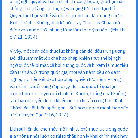
bằng nghị quyết và hành chính thì càng bộc lộ giới hạn nếu
không có hạ tầng, lực lượng và mạng lưới biển tại chỗ.
Quyền lực thực vì thế vẫn nằm lại nơi bán đảo, đúng như lời
Kinh Thánh: “Không phải kẻ nói: ‘Lạy Chúa, lạy Chúa’ mà
được vào nước Trời, nhưng là kẻ làm theo ý muốn.” (Ma-thi-
ơ 7:21, 1934).
Vì vậy, một bán đảo thực lực không cần đối đầu trung ương.
Đối đầu làm mất lớp che hợp pháp, khiến thực thể bị nghi
ngờ quốc tế, bị mặc cả bởi cường quốc và bị xem là mục tiêu
cần trấn áp. Ở trong quốc gia, mọi vận hành đều có danh
nghĩa, mọi liên kết đều hợp pháp. Quyền lực mềm – cảng
vận hành, chuỗi cung ứng chạy, đối tác quốc tế qua lại –
mạnh hơn mọi tuyên bố chính trị. Khi đó, thống nhất không
làm bán đảo yếu đi, mà khiến nó khó bị tấn công hơn. Kinh
Thánh đã kết luận ngắn gọn: “Sự khôn ngoan mạnh hơn sức
lực.” (Truyền Đạo 9:16, 1934).
Lịch sử hiện đại cho thấy mô hình tự chủ thực lực trong quốc
gia thống nhất luôn có rủi ro thấp hơn ly khai chính thức hay