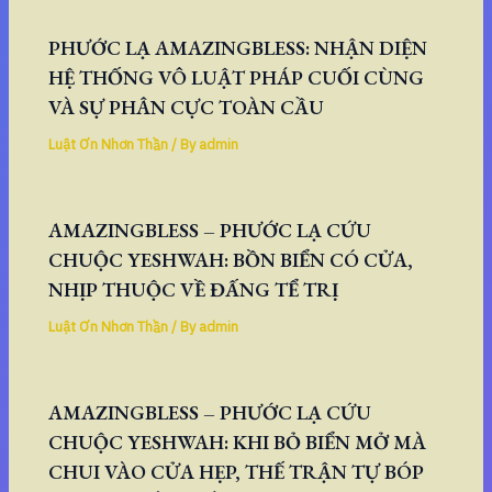
PHƯỚC LẠ AMAZINGBLESS: NHẬN DIỆN
HỆ THỐNG VÔ LUẬT PHÁP CUỐI CÙNG
VÀ SỰ PHÂN CỰC TOÀN CẦU
Luật Ơn Nhơn Thần
/ By
admin
AMAZINGBLESS – PHƯỚC LẠ CỨU
CHUỘC YESHWAH: BỒN BIỂN CÓ CỬA,
NHỊP THUỘC VỀ ĐẤNG TỂ TRỊ
Luật Ơn Nhơn Thần
/ By
admin
AMAZINGBLESS – PHƯỚC LẠ CỨU
CHUỘC YESHWAH: KHI BỎ BIỂN MỞ MÀ
CHUI VÀO CỬA HẸP, THẾ TRẬN TỰ BÓP