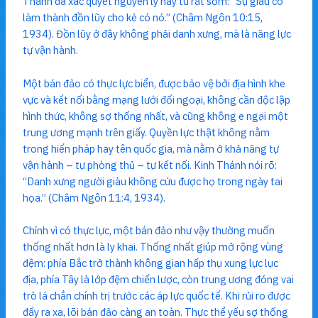
Thánh đã xác quyết nguyên lý này từ rất sớm: “Sự giàu có
làm thành đồn lũy cho kẻ có nó.” (Châm Ngôn 10:15,
1934). Đồn lũy ở đây không phải danh xưng, mà là năng lực
tự vận hành.
Một bán đảo có thực lực biển, được bảo vệ bởi địa hình khe
vực và kết nối bằng mạng lưới đối ngoại, không cần độc lập
hình thức, không sợ thống nhất, và cũng không e ngại một
trung ương mạnh trên giấy. Quyền lực thật không nằm
trong hiến pháp hay tên quốc gia, mà nằm ở khả năng tự
vận hành – tự phòng thủ – tự kết nối. Kinh Thánh nói rõ:
“Danh xưng người giàu không cứu được họ trong ngày tai
họa.” (Châm Ngôn 11:4, 1934).
Chính vì có thực lực, một bán đảo như vậy thường muốn
thống nhất hơn là ly khai. Thống nhất giúp mở rộng vùng
đệm: phía Bắc trở thành không gian hấp thụ xung lực lục
địa, phía Tây là lớp đệm chiến lược, còn trung ương đóng vai
trò lá chắn chính trị trước các áp lực quốc tế. Khi rủi ro được
đẩy ra xa, lõi bán đảo càng an toàn. Thực thể yếu sợ thống