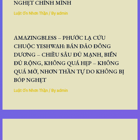
NGHẸT CHÍNH MÌNH
Luật Ơn Nhơn Thần
/ By
admin
AMAZINGBLESS – PHƯỚC LẠ CỨU
CHUỘC YESHWAH: BÁN ĐẢO ĐÔNG
DƯƠNG – CHIỀU SÂU ĐỦ MẠNH, BIỂN
ĐỦ RỘNG, KHÔNG QUÁ HẸP – KHÔNG
QUÁ MỞ, NHƠN THẦN TỰ DO KHÔNG BỊ
BÓP NGHẸT
Luật Ơn Nhơn Thần
/ By
admin