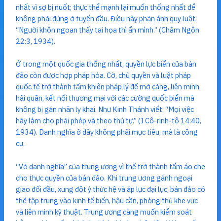
nhất vì sợ bị nuốt; thực thể mạnh lại muốn thống nhất để
không phải đứng ở tuyến đầu. Điều này phản ánh quy luật:
“Người khôn ngoan thấy tai họa thì ẩn mình.” (Châm Ngôn
22:3, 1934).
Ở trong một quốc gia thống nhất, quyền lực biển của bán
đảo còn được hợp pháp hóa. Cờ, chủ quyền và luật pháp
quốc tế trở thành tấm khiên pháp lý để mở cảng, liên minh
hải quân, kết nối thương mại với các cường quốc biển mà
không bị gán nhãn ly khai. Như Kinh Thánh viết: “Mọi việc
hãy làm cho phải phép và theo thứ tự.” (I Cô-rinh-tô 14:40,
1934). Danh nghĩa ở đây không phải mục tiêu, mà là công
cụ.
“Vỏ danh nghĩa” của trung ương vì thế trở thành tấm áo che
cho thực quyền của bán đảo. Khi trung ương gánh ngoại
giao đối đầu, xung đột ý thức hệ và áp lực đại lục, bán đảo có
thể tập trung vào kinh tế biển, hậu cần, phòng thủ khe vực
và liên minh kỹ thuật. Trung ương càng muốn kiểm soát