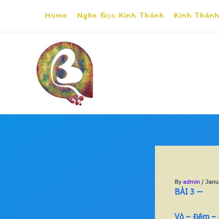
Skip
Home
Nghe Đọc Kinh Thánh
Kinh Thánh
to
content
By
admin
/
Janu
BÀI 3 —
Vỏ – Đệm – L