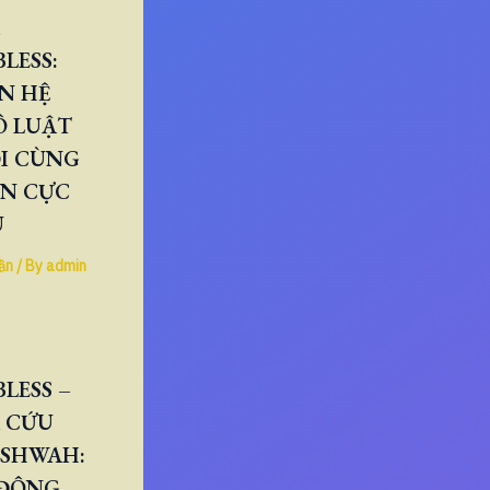
LESS:
N HỆ
Ô LUẬT
I CÙNG
ÂN CỰC
U
ần
/ By
admin
LESS –
 CỨU
ESHWAH:
 ĐÔNG