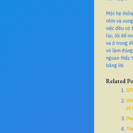
Một hệ thống
nhìn và xung
việc đều có 
lúc, lõi để 
va ở trong đ
vỏ làm đúng v
ngoan thấy t
bằng lời.
Related Po
SP
Why
of
Per
The