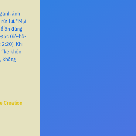
 gánh ánh
rút lui. “Mọi
 để ồn đúng
“Đức Giê-hô-
 2:20). Khi
ậy “kẻ khôn
c, không
e Creation