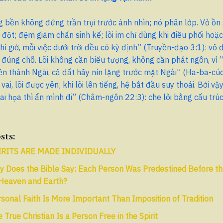
 bền không đứng trần trụi trước ánh nhìn; nó phân lớp. Vỏ ồn
 đột; đệm giảm chấn sinh kế; lõi im chỉ dùng khi điều phối hoặc 
thì giờ, mỗi việc dưới trời đều có kỳ định” (Truyền-đạo 3:1): vỏ
im đúng chỗ. Lõi không cần biểu tượng, không cần phát ngôn, vì 
ền thánh Ngài, cả đất hãy nín lặng trước mặt Ngài” (Ha-ba-cúc
ai, lõi được yên; khi lõi lên tiếng, hệ bắt đầu suy thoái. Bởi v
ai họa thì ẩn mình đi” (Châm-ngôn 22:3): che lõi bằng cấu trú
sts:
IRITS ARE MADE INDIVIDUALLY
 Does the Bible Say: Each Person Was Predestined Before th
 Heaven and Earth?
sonal Faith Is More Important Than Imposition of Tradition
 True Christian Is a Person Free in the Spirit