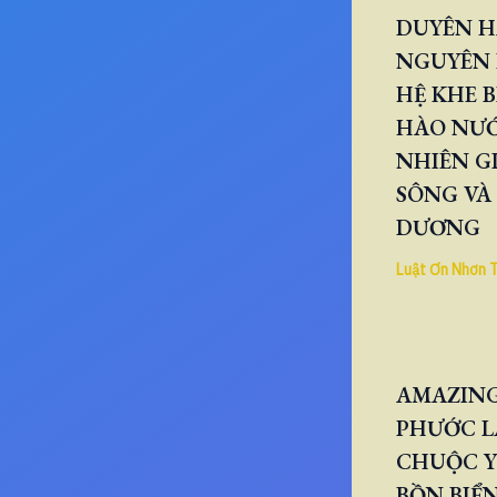
DUYÊN H
NGUYÊN 
HỆ KHE B
HÀO NƯ
NHIÊN GI
SÔNG VÀ
DƯƠNG
Luật Ơn Nhơn 
AMAZING
PHƯỚC L
CHUỘC Y
BỒN BIỂN