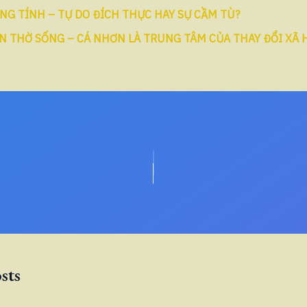
NG TÍNH – TỰ DO ĐÍCH THỰC HAY SỰ CẦM TÙ?
N THỜ SỐNG – CÁ NHƠN LÀ TRUNG TÂM CỦA THAY ĐỔI XÃ 
sts