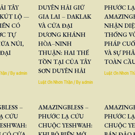
ẢI TÂY
DUYÊN HẢI GIỮ
PHƯỚC LẠ
KÚT LỘ —
GIA LAI – DAKLAK
AMAZINGB
IỂN CÓ
VÀ CỬA ĐẠI
NHẬN DIỆ
ỚC TỰ
DƯƠNG KHÁNH
THỐNG V
ỮA NÚI,
HÒA–NINH
PHÁP CUỐ
 ĐẠI
THUẬN: HAI THẾ
VÀ SỰ PH
TỒN TẠI CỦA TÂY
TOÀN CẦ
SƠN DUYÊN HẢI
Thần
/ By
admin
Luật Ơn Nhơn Th
Luật Ơn Nhơn Thần
/ By
admin
BLESS –
AMAZINGBLESS –
AMAZINGB
Ạ CỨU
PHƯỚC LẠ CỨU
PHƯỚC LẠ
ESHWAH:
CHUỘC YESHWAH:
CHUỘC Y
 CÓ CỬA,
KHI BỎ BIỂN MỞ
BÁN ĐẢO