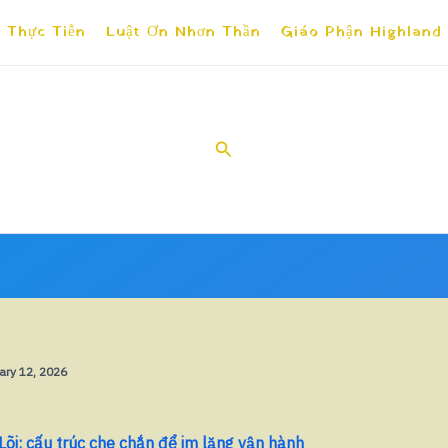
 Thực Tiễn
Luật Ơn Nhơn Thần
Giáo Phận Highland
Search
ary 12, 2026
õi: cấu trúc che chắn để im lặng vận hành