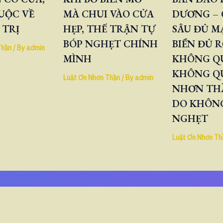
UỘC VỀ
MÀ CHUI VÀO CỬA
DƯƠNG – 
 TRỊ
HẸP, THẾ TRẬN TỰ
SÂU ĐỦ M
BÓP NGHẸT CHÍNH
BIỂN ĐỦ 
Thần
/ By
admin
MÌNH
KHÔNG QU
KHÔNG Q
Luật Ơn Nhơn Thần
/ By
admin
NHƠN TH
DO KHÔNG
NGHẸT
Luật Ơn Nhơn Th