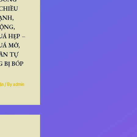
CHIỀU
ẠNH,
RỘNG,
Á HẸP –
UÁ MỞ,
ẦN TỰ
 BỊ BÓP
ần
/ By
admin