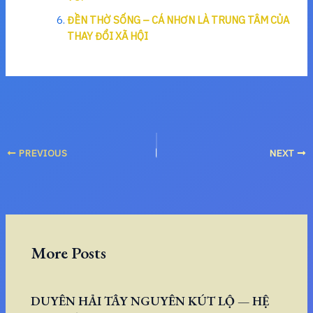
ĐỀN THỜ SỐNG – CÁ NHƠN LÀ TRUNG TÂM CỦA
THAY ĐỔI XÃ HỘI
PREVIOUS
NEXT
More Posts
DUYÊN HẢI TÂY NGUYÊN KÚT LỘ — HỆ