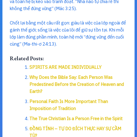
và toàn hệ bị kéo vào tranh đoạt. “Nhà nào tự chia rẽ thì
không thể đứng vững” (Mác 3:25).
Chốt lại bằng một câu rất gọn: giàu là việc của lớp ngoài để
gánh thế giới; sống là việc của lõi để giữ sự tồn tại. Khi mỗi
lớp làm đúng phần mình, toàn hệ mới “đứng vững đến cuối
cùng” (Ma-thi-ơ 24:13).
Related Posts:
SPIRITS ARE MADE INDIVIDUALLY
Why Does the Bible Say: Each Person Was
Predestined Before the Creation of Heaven and
Earth?
Personal Faith Is More Important Than
Imposition of Tradition
The True Christian Is a Person Free in the Spirit
ĐỒNG TÍNH – TỰ DO ĐÍCH THỰC HAY SỰ CẦM
TÙ?