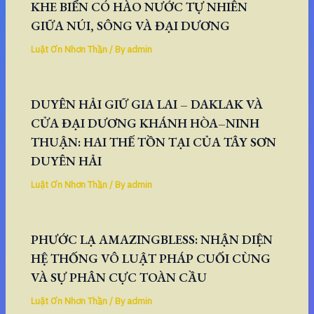
KHE BIỂN CÓ HÀO NƯỚC TỰ NHIÊN
GIỮA NÚI, SÔNG VÀ ĐẠI DƯƠNG
Luật Ơn Nhơn Thần
/ By
admin
DUYÊN HẢI GIỮ GIA LAI – DAKLAK VÀ
CỬA ĐẠI DƯƠNG KHÁNH HÒA–NINH
THUẬN: HAI THẾ TỒN TẠI CỦA TÂY SƠN
DUYÊN HẢI
Luật Ơn Nhơn Thần
/ By
admin
PHƯỚC LẠ AMAZINGBLESS: NHẬN DIỆN
HỆ THỐNG VÔ LUẬT PHÁP CUỐI CÙNG
VÀ SỰ PHÂN CỰC TOÀN CẦU
Luật Ơn Nhơn Thần
/ By
admin