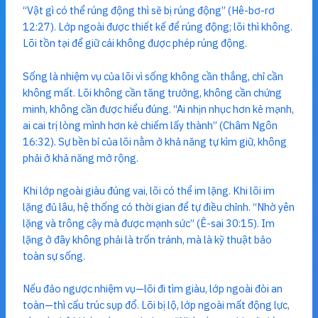
“Vật gì có thể rúng động thì sẽ bị rúng động” (Hê-bơ-rơ
12:27). Lớp ngoài được thiết kế để rúng động; lõi thì không.
Lõi tồn tại để giữ cái không được phép rúng động.
Sống là nhiệm vụ của lõi vì sống không cần thắng, chỉ cần
không mất. Lõi không cần tăng trưởng, không cần chứng
minh, không cần được hiểu đúng. “Ai nhịn nhục hơn kẻ mạnh,
ai cai trị lòng mình hơn kẻ chiếm lấy thành” (Châm Ngôn
16:32). Sự bền bỉ của lõi nằm ở khả năng tự kìm giữ, không
phải ở khả năng mở rộng.
Khi lớp ngoài giàu đúng vai, lõi có thể im lặng. Khi lõi im
lặng đủ lâu, hệ thống có thời gian để tự điều chỉnh. “Nhờ yên
lặng và trông cậy mà được mạnh sức” (Ê-sai 30:15). Im
lặng ở đây không phải là trốn tránh, mà là kỹ thuật bảo
toàn sự sống.
Nếu đảo ngược nhiệm vụ—lõi đi tìm giàu, lớp ngoài đòi an
toàn—thì cấu trúc sụp đổ. Lõi bị lộ, lớp ngoài mất động lực,