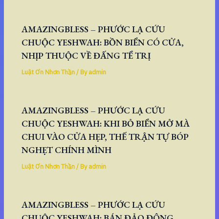
AMAZINGBLESS – PHƯỚC LẠ CỨU
CHUỘC YESHWAH: BỒN BIỂN CÓ CỬA,
NHỊP THUỘC VỀ ĐẤNG TỂ TRỊ
Luật Ơn Nhơn Thần
/ By
admin
AMAZINGBLESS – PHƯỚC LẠ CỨU
CHUỘC YESHWAH: KHI BỎ BIỂN MỞ MÀ
CHUI VÀO CỬA HẸP, THẾ TRẬN TỰ BÓP
NGHẸT CHÍNH MÌNH
Luật Ơn Nhơn Thần
/ By
admin
AMAZINGBLESS – PHƯỚC LẠ CỨU
CHUỘC YESHWAH: BÁN ĐẢO ĐÔNG