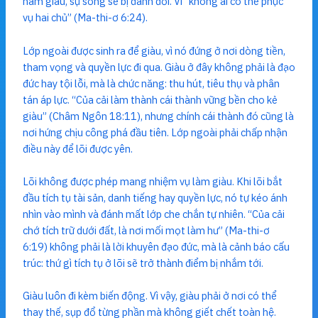
ham giàu, sự sống sẽ bị đánh đổi. Vì “không ai có thể phục
vụ hai chủ” (Ma-thi-ơ 6:24).
Lớp ngoài được sinh ra để giàu, vì nó đứng ở nơi dòng tiền,
tham vọng và quyền lực đi qua. Giàu ở đây không phải là đạo
đức hay tội lỗi, mà là chức năng: thu hút, tiêu thụ và phân
tán áp lực. “Của cải làm thành cái thành vững bền cho kẻ
giàu” (Châm Ngôn 18:11), nhưng chính cái thành đó cũng là
nơi hứng chịu công phá đầu tiên. Lớp ngoài phải chấp nhận
điều này để lõi được yên.
Lõi không được phép mang nhiệm vụ làm giàu. Khi lõi bắt
đầu tích tụ tài sản, danh tiếng hay quyền lực, nó tự kéo ánh
nhìn vào mình và đánh mất lớp che chắn tự nhiên. “Của cải
chớ tích trữ dưới đất, là nơi mối mọt làm hư” (Ma-thi-ơ
6:19) không phải là lời khuyên đạo đức, mà là cảnh báo cấu
trúc: thứ gì tích tụ ở lõi sẽ trở thành điểm bị nhắm tới.
Giàu luôn đi kèm biến động. Vì vậy, giàu phải ở nơi có thể
thay thế, sụp đổ từng phần mà không giết chết toàn hệ.