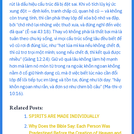
rút là dấu hiệu cấu trúc đã bị đặt sai. Khi vỏ tích lũy ký ức
xung đột — định kiến, tranh chấp cũ, quan hệ cũ — và không
còn trung tính, thì cần phải thay lớp để xóa bộ nhớ va đập,
bởi “chớ nhớ lại những việc thuở xưa, và đừng nghĩ đến việc
đã qua” (Ê-sai 43:18). Thay vỏ không phải là thất bại mà là
tuân theo chu kỳ sống, vì mọi cấu trúc sống lâu đều biết để
vỏ cũ rơi đi đúng lúc, như “hạt lúa mì kia nếu không chết đi,
thì cứ trơ trọi một mình; song nếu chết đi, thì kết quả được
nhiều” (Giăng 12:24). Giữ vỏ quá lâu không làm hệ mạnh
hơn mà làm nó mòn từ trong ra ngoài; khôn ngoan không
nằm ở cố giữ hình dạng cũ, mà ở việc biết lúc nào cần đổi
lớp để lõi tiếp tục im lặng và tồn tại, đúng như lời dạy: “hãy
khôn ngoan như rắn, và đơn sơ như chim bồ câu” (Ma-thi-ơ
10:16).
Related Posts:
SPIRITS ARE MADE INDIVIDUALLY
Why Does the Bible Say: Each Person Was
Predestined Before the Creation of Heaven and