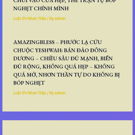
CHUI VÀO CỬA HẸP, THẾ TRẬN TỰ BÓP
NGHẸT CHÍNH MÌNH
Luật Ơn Nhơn Thần
/ By
admin
AMAZINGBLESS – PHƯỚC LẠ CỨU
CHUỘC YESHWAH: BÁN ĐẢO ĐÔNG
DƯƠNG – CHIỀU SÂU ĐỦ MẠNH, BIỂN
ĐỦ RỘNG, KHÔNG QUÁ HẸP – KHÔNG
QUÁ MỞ, NHƠN THẦN TỰ DO KHÔNG BỊ
BÓP NGHẸT
Luật Ơn Nhơn Thần
/ By
admin