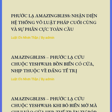
PHƯỚC LẠ AMAZINGBLESS: NHẬN DIỆN
HỆ THỐNG VÔ LUẬT PHÁP CUỐI CÙNG
VÀ SỰ PHÂN CỰC TOÀN CẦU
Luật Ơn Nhơn Thần
/ By
admin
AMAZINGBLESS – PHƯỚC LẠ CỨU
CHUỘC YESHWAH: BỒN BIỂN CÓ CỬA,
NHỊP THUỘC VỀ ĐẤNG TỂ TRỊ
Luật Ơn Nhơn Thần
/ By
admin
AMAZINGBLESS – PHƯỚC LẠ CỨU
CHUỘC YESHWAH: KHI BỎ BIỂN MỞ MÀ