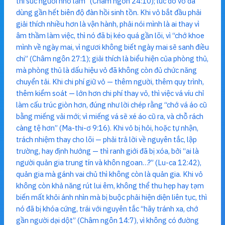
thì sức ngươi nhỏ lắm” (Châm ngôn 24:10); lúc đó vỏ đã
dùng gần hết biên độ đàn hồi sinh tồn. Khi vỏ bắt đầu phải
giải thích nhiều hơn là vận hành, phải nói mình là ai thay vì
âm thầm làm việc, thì nó đã bị kéo quá gần lõi, vì “chớ khoe
mình về ngày mai, vì ngươi không biết ngày mai sẽ sanh điều
chi” (Châm ngôn 27:1); giải thích là biểu hiện của phòng thủ,
mà phòng thủ là dấu hiệu vỏ đã không còn đủ chức năng
chuyển tải. Khi chi phí giữ vỏ — thêm người, thêm quy trình,
thêm kiểm soát — lớn hơn chi phí thay vỏ, thì việc vá víu chỉ
làm cấu trúc giòn hơn, đúng như lời chép rằng “chớ vá áo cũ
bằng miếng vải mới; vì miếng vá sẽ xé áo cũ ra, và chỗ rách
càng tệ hơn” (Ma-thi-ơ 9:16). Khi vỏ bị hỏi, hoặc tự nhận,
trách nhiệm thay cho lõi — phải trả lời về nguyên tắc, lập
trường, hay định hướng — thì ranh giới đã bị xóa, bởi “ai là
người quản gia trung tín và khôn ngoan…?” (Lu-ca 12:42),
quản gia mà gánh vai chủ thì không còn là quản gia. Khi vỏ
không còn khả năng rút lui êm, không thể thu hẹp hay tạm
biến mất khỏi ánh nhìn mà bị buộc phải hiện diện liên tục, thì
nó đã bị khóa cứng, trái với nguyên tắc “hãy tránh xa, chớ
gần người dại dột” (Châm ngôn 14:7), vì không có đường