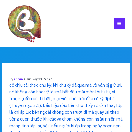
Skip
to
content
MAI
MEN
By
admin
/
January 11, 2026
để chịu tải theo chu kỳ; khi chu kỳ đã qua mà vỏ vẫn bị giữ lại,
nó không còn bảo vệ lõi mà bắt đầu mài mòn lõi từ từ, vì
“mọi sự đều có thì tiết; mọi việc dưới trời đều có kỳ định”
(Truyền đạo 3:1). Dấu hiệu đầu tiên cho thấy vỏ cần thay lớp
là khi áp lực bên ngoài không còn trượt đi mà quay lại theo
vòng quen thuộc, khi các va chạm không còn ngẫu nhiên mà
mang tính lặp lại, bởi “nếu ngươi bị ép trong ngày hoạn nạn,