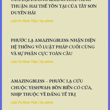
THUẬN: HAI THẾ TỒN TẠI CỦA TÂY SƠN
DUYÊN HẢI
Luật Ơn Nhơn Thần
/ By
admin
PHƯỚC LẠ AMAZINGBLESS: NHẬN DIỆN
HỆ THỐNG VÔ LUẬT PHÁP CUỐI CÙNG
VÀ SỰ PHÂN CỰC TOÀN CẦU
Luật Ơn Nhơn Thần
/ By
admin
AMAZINGBLESS – PHƯỚC LẠ CỨU
CHUỘC YESHWAH: BỒN BIỂN CÓ CỬA,
NHỊP THUỘC VỀ ĐẤNG TỂ TRỊ
Luật Ơn Nhơn Thần
/ By
admin