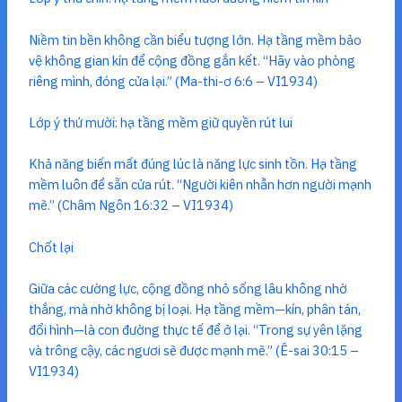
Niềm tin bền không cần biểu tượng lớn. Hạ tầng mềm bảo
vệ không gian kín để cộng đồng gắn kết. “Hãy vào phòng
riêng mình, đóng cửa lại.” (Ma-thi-ơ 6:6 – VI1934)
Lớp ý thứ mười: hạ tầng mềm giữ quyền rút lui
Khả năng biến mất đúng lúc là năng lực sinh tồn. Hạ tầng
mềm luôn để sẵn cửa rút. “Người kiên nhẫn hơn người mạnh
mẽ.” (Châm Ngôn 16:32 – VI1934)
Chốt lại
Giữa các cường lực, cộng đồng nhỏ sống lâu không nhờ
thắng, mà nhờ không bị loại. Hạ tầng mềm—kín, phân tán,
đổi hình—là con đường thực tế để ở lại. “Trong sự yên lặng
và trông cậy, các ngươi sẽ được mạnh mẽ.” (Ê-sai 30:15 –
VI1934)