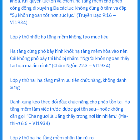
khóa. Khi quyền lực lớn va chạm, hạ tầng mềm cho phép
cộng đồng đi xuyên giữa các lực, không đứng ở tâm va đập.
“Sự khôn ngoan tốt hơn sức lực.” (Truyền Đạo 9:16 –
VI1934)
Lớp ý thứ nhất: hạ tầng mềm không tạo mục tiêu
Hạ tầng cứng phô bày hình khối; hạ tầng mềm hòa vào nền.
Cái không phô bày thì khó bị nhắm. “Người khôn ngoan thấy
tai họa mà ẩn mình.” (Châm Ngôn 22:3 – VI1934)
Lớp ý thứ hai: hạ tầng mềm ưu tiên chức năng, không danh
xưng
Danh xưng kéo theo đối đầu; chức năng cho phép tồn tại. Hạ
tầng mềm làm việc trước, được gọi tên sau—hoặc không
cần gọi. “Cha ngươi là Đấng thấy trong nơi kín nhiệm.” (Ma-
thi-ơ 6:6 – VI1934)
Lớp ý thứ ba: hạ tầng mềm phân tán rủi ro