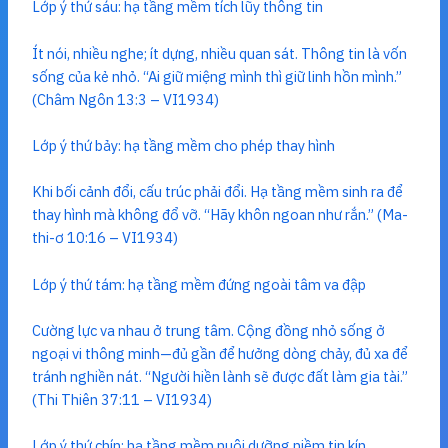
Lớp ý thứ sáu: hạ tầng mềm tích lũy thông tin
Ít nói, nhiều nghe; ít dựng, nhiều quan sát. Thông tin là vốn
sống của kẻ nhỏ. “Ai giữ miệng mình thì giữ linh hồn mình.”
(Châm Ngôn 13:3 – VI1934)
Lớp ý thứ bảy: hạ tầng mềm cho phép thay hình
Khi bối cảnh đổi, cấu trúc phải đổi. Hạ tầng mềm sinh ra để
thay hình mà không đổ vỡ. “Hãy khôn ngoan như rắn.” (Ma-
thi-ơ 10:16 – VI1934)
Lớp ý thứ tám: hạ tầng mềm đứng ngoài tâm va đập
Cường lực va nhau ở trung tâm. Cộng đồng nhỏ sống ở
ngoại vi thông minh—đủ gần để hưởng dòng chảy, đủ xa để
tránh nghiền nát. “Người hiền lành sẽ được đất làm gia tài.”
(Thi Thiên 37:11 – VI1934)
Lớp ý thứ chín: hạ tầng mềm nuôi dưỡng niềm tin kín