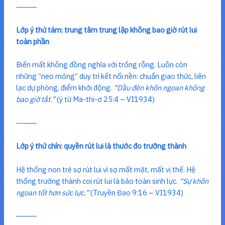
⸻
Lớp ý thứ tám: trung tâm trung lập không bao giờ rút lui
toàn phần
Biến mất không đồng nghĩa với trống rỗng. Luôn còn
những “neo mỏng” duy trì kết nối nền: chuẩn giao thức, liên
lạc dự phòng, điểm khởi động.
“Dầu đèn khôn ngoan không
bao giờ tắt.”
(ý từ Ma-thi-ơ 25:4 – VI1934)
⸻
Lớp ý thứ chín: quyền rút lui là thước đo trưởng thành
Hệ thống non trẻ sợ rút lui vì sợ mất mặt, mất vị thế. Hệ
thống trưởng thành coi rút lui là bảo toàn sinh lực.
“Sự khôn
ngoan tốt hơn sức lực.”
(Truyền Đạo 9:16 – VI1934)
⸻