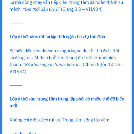
lui mà dòng chảy vẫn tiếp diễn, trung tâm đã hoàn thành sứ
mệnh.
“Gió thổi đâu tùy ý.”
(Giăng 3:8 – VI1934)
⸻
Lớp ý thứ năm: rút lui kịp thời ngăn tích tụ thù địch
Sự hiện diện kéo dài sinh ra nghi kỵ, so đo, rồi thù địch. Rút
lui đúng lúc cắt đứt chuỗi leo thang đó trước khi nó hình
thành.
“Kẻ khôn ngoan tránh điều ác.”
(Châm Ngôn 14:16 –
VI1934)
⸻
Lớp ý thứ sáu: trung tâm trung lập phải có nhiều chế độ biến
mất
Không chỉ một cách rút lui. Trung tâm sống lâu cần:
– rút lui vật lý,