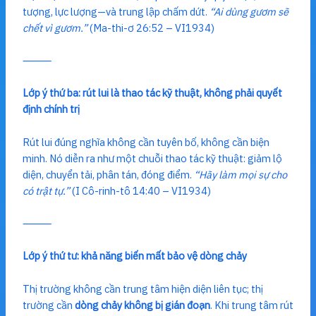
tượng, lực lượng—và trung lập chấm dứt.
“Ai dùng gươm sẽ
chết vì gươm.”
(Ma-thi-ơ 26:52 – VI1934)
⸻
Lớp ý thứ ba: rút lui là thao tác kỹ thuật, không phải quyết
định chính trị
Rút lui đúng nghĩa không cần tuyên bố, không cần biện
minh. Nó diễn ra như một chuỗi thao tác kỹ thuật: giảm lộ
diện, chuyển tải, phân tán, đóng điểm.
“Hãy làm mọi sự cho
có trật tự.”
(I Cô-rinh-tô 14:40 – VI1934)
⸻
Lớp ý thứ tư: khả năng biến mất bảo vệ dòng chảy
Thị trường không cần trung tâm hiện diện liên tục; thị
trường cần
dòng chảy không bị gián đoạn
. Khi trung tâm rút