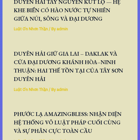
DUYÊN HẢI TÂY NGUYÊN KÚT LỘ — HỆ
KHE BIỂN CÓ HÀO NƯỚC TỰ NHIÊN
GIỮA NÚI, SÔNG VÀ ĐẠI DƯƠNG
Luật Ơn Nhơn Thần
/ By
admin
DUYÊN HẢI GIỮ GIA LAI – DAKLAK VÀ
CỬA ĐẠI DƯƠNG KHÁNH HÒA–NINH
THUẬN: HAI THẾ TỒN TẠI CỦA TÂY SƠN
DUYÊN HẢI
Luật Ơn Nhơn Thần
/ By
admin
PHƯỚC LẠ AMAZINGBLESS: NHẬN DIỆN
HỆ THỐNG VÔ LUẬT PHÁP CUỐI CÙNG
VÀ SỰ PHÂN CỰC TOÀN CẦU