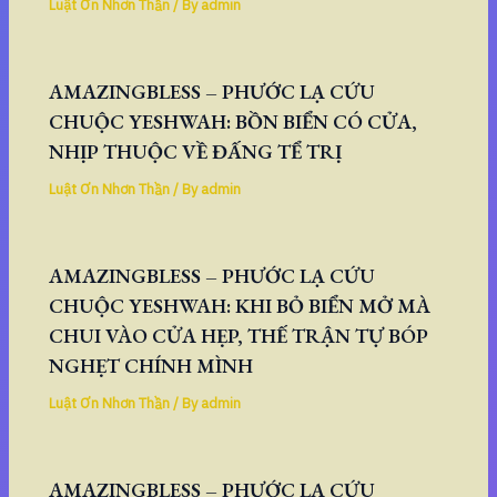
Luật Ơn Nhơn Thần
/ By
admin
AMAZINGBLESS – PHƯỚC LẠ CỨU
CHUỘC YESHWAH: BỒN BIỂN CÓ CỬA,
NHỊP THUỘC VỀ ĐẤNG TỂ TRỊ
Luật Ơn Nhơn Thần
/ By
admin
AMAZINGBLESS – PHƯỚC LẠ CỨU
CHUỘC YESHWAH: KHI BỎ BIỂN MỞ MÀ
CHUI VÀO CỬA HẸP, THẾ TRẬN TỰ BÓP
NGHẸT CHÍNH MÌNH
Luật Ơn Nhơn Thần
/ By
admin
AMAZINGBLESS – PHƯỚC LẠ CỨU