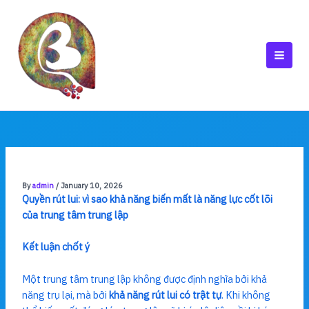
Skip
to
content
MAI
MEN
By
admin
/
January 10, 2026
Quyền rút lui: vì sao khả năng biến mất là năng lực cốt lõi
của trung tâm trung lập
Kết luận chốt ý
Một trung tâm trung lập không được định nghĩa bởi khả
năng trụ lại, mà bởi
khả năng rút lui có trật tự
. Khi không