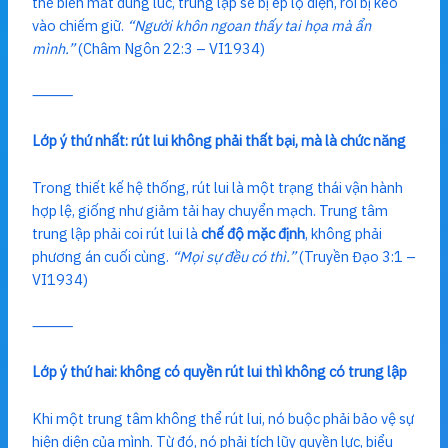
thể biến mất đúng lúc, trung lập sẽ bị ép lộ diện, rồi bị kéo
vào chiếm giữ.
“Người khôn ngoan thấy tai họa mà ẩn
mình.”
(Châm Ngôn 22:3 – VI1934)
⸻
Lớp ý thứ nhất: rút lui không phải thất bại, mà là chức năng
Trong thiết kế hệ thống, rút lui là một trạng thái vận hành
hợp lệ, giống như giảm tải hay chuyển mạch. Trung tâm
trung lập phải coi rút lui là
chế độ mặc định
, không phải
phương án cuối cùng.
“Mọi sự đều có thì.”
(Truyền Đạo 3:1 –
VI1934)
⸻
Lớp ý thứ hai: không có quyền rút lui thì không có trung lập
Khi một trung tâm không thể rút lui, nó buộc phải bảo vệ sự
hiện diện của mình. Từ đó, nó phải tích lũy quyền lực, biểu