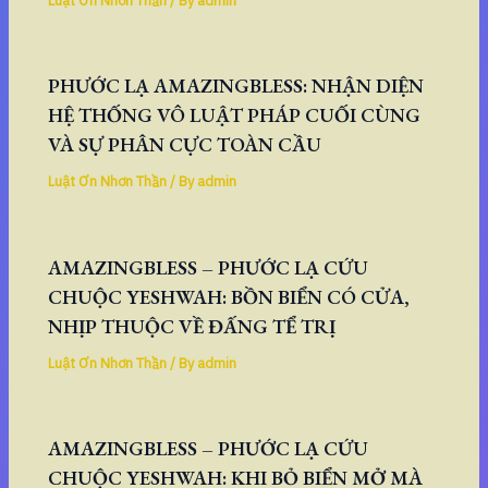
Luật Ơn Nhơn Thần
/ By
admin
PHƯỚC LẠ AMAZINGBLESS: NHẬN DIỆN
HỆ THỐNG VÔ LUẬT PHÁP CUỐI CÙNG
VÀ SỰ PHÂN CỰC TOÀN CẦU
Luật Ơn Nhơn Thần
/ By
admin
AMAZINGBLESS – PHƯỚC LẠ CỨU
CHUỘC YESHWAH: BỒN BIỂN CÓ CỬA,
NHỊP THUỘC VỀ ĐẤNG TỂ TRỊ
Luật Ơn Nhơn Thần
/ By
admin
AMAZINGBLESS – PHƯỚC LẠ CỨU
CHUỘC YESHWAH: KHI BỎ BIỂN MỞ MÀ