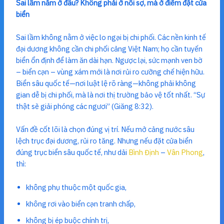
Sai lầm nằm ở đâu? Không phải ở nỗi sợ, mà ở điểm đặt cửa
biển
Sai lầm không nằm ở việc lo ngại bị chi phối. Các nền kinh tế
đại dương không cần chi phối cảng Việt Nam; họ cần tuyến
biển ổn định để làm ăn dài hạn. Ngược lại, sức mạnh ven bờ
– biển cạn – vùng xám mới là nơi rủi ro cưỡng chế hiện hữu.
Biển sâu quốc tế—nơi luật lệ rõ ràng—không phải không
gian dễ bị chi phối, mà là nơi thị trường bảo vệ tốt nhất. “Sự
thật sẽ giải phóng các ngươi” (Giăng 8:32).
Vấn đề cốt lõi là chọn đúng vị trí. Nếu mở cảng nước sâu
lệch trục đại dương, rủi ro tăng. Nhưng nếu đặt cửa biển
đúng trục biển sâu quốc tế, như dải
Bình Định
–
Vân Phong
,
thì:
không phụ thuộc một quốc gia,
không rơi vào biển cạn tranh chấp,
không bị ép buộc chính trị,