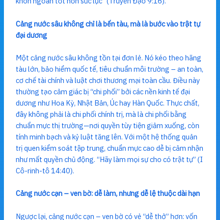
khôn ngoan tốt hơn sức lực” (Truyền Đạo 9:16).
Cảng nước sâu không chỉ là bến tàu, mà là bước vào trật tự
đại dương
Một cảng nước sâu không tồn tại đơn lẻ. Nó kéo theo hãng
tàu lớn, bảo hiểm quốc tế, tiêu chuẩn môi trường – an toàn,
cơ chế tài chính và luật chơi thương mại toàn cầu. Điều này
thường tạo cảm giác bị “chi phối” bởi các nền kinh tế đại
dương như Hoa Kỳ, Nhật Bản, Úc hay Hàn Quốc. Thực chất,
đây không phải là chi phối chính trị, mà là chi phối bằng
chuẩn mực thị trường—nơi quyền tùy tiện giảm xuống, còn
tính minh bạch và kỷ luật tăng lên. Với một hệ thống quản
trị quen kiểm soát tập trung, chuẩn mực cao dễ bị cảm nhận
như mất quyền chủ động. “Hãy làm mọi sự cho có trật tự” (I
Cô-rinh-tô 14:40).
Cảng nước cạn – ven bờ: dễ làm, nhưng dễ lệ thuộc dài hạn
Ngược lại, cảng nước cạn – ven bờ có vẻ “dễ thở” hơn: vốn