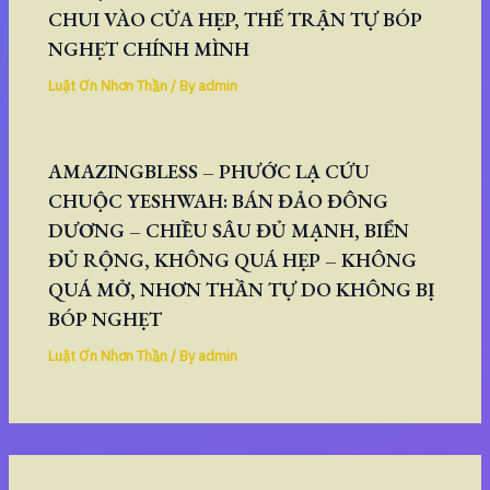
CHUI VÀO CỬA HẸP, THẾ TRẬN TỰ BÓP
NGHẸT CHÍNH MÌNH
Luật Ơn Nhơn Thần
/ By
admin
AMAZINGBLESS – PHƯỚC LẠ CỨU
CHUỘC YESHWAH: BÁN ĐẢO ĐÔNG
DƯƠNG – CHIỀU SÂU ĐỦ MẠNH, BIỂN
ĐỦ RỘNG, KHÔNG QUÁ HẸP – KHÔNG
QUÁ MỞ, NHƠN THẦN TỰ DO KHÔNG BỊ
BÓP NGHẸT
Luật Ơn Nhơn Thần
/ By
admin