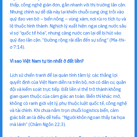
thấp, công nghệ giản đơn, gắn nhanh với thị trường lân cận.
Nhưng chính sự dễ dãi này lại khiến chuỗi cung ứng trôi vào
quỹ đạo ven bờ – biển nông – vùng xám, nơi rủi ro tích tụ và
lệ thuộc hình thành. Nghịch lý xuất hiện: ngại cảng nước sâu
vì sợ “quốc tế hóa”, nhưng cảng nước cạn lại dễ bị hút vào
quỹ đạo lân cận. “Đường rộng rãi dẫn đến sự sống” (Ma-thi-
ơ 7:14).
Vì sao Việt Nam tự tin nhất ở đất liền?
Lịch sử chiến tranh để lại quán tính tâm lý: các thắng lợi
quyết định của Việt Nam diễn ra trên bộ, nơi có dân cư, quân
đội và kiểm soát trực tiếp. Đất liền vì thế trở thành không
gian quen thuộc của cảm giác an toàn. Biển thì khác: mở,
không có ranh giới vật lý, phụ thuộc luật quốc tế, công nghệ
và tài chính. Khi chưa nắm trọn chuỗi logistics biển, cảm
giác bất an là điều dễ hiểu. “Người khôn ngoan thấy tai họa
mà lánh” (Châm Ngôn 22:3).