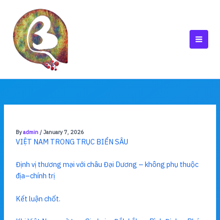
Skip
to
content
MAI
MEN
By
admin
/
January 7, 2026
VIỆT NAM TRONG TRỤC BIỂN SÂU
Định vị thương mại với châu Đại Dương – không phụ thuộc
địa–chính trị
Kết luận chốt.