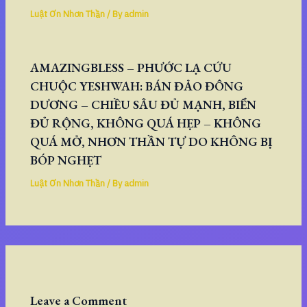
Luật Ơn Nhơn Thần
/ By
admin
AMAZINGBLESS – PHƯỚC LẠ CỨU
CHUỘC YESHWAH: BÁN ĐẢO ĐÔNG
DƯƠNG – CHIỀU SÂU ĐỦ MẠNH, BIỂN
ĐỦ RỘNG, KHÔNG QUÁ HẸP – KHÔNG
QUÁ MỞ, NHƠN THẦN TỰ DO KHÔNG BỊ
BÓP NGHẸT
Luật Ơn Nhơn Thần
/ By
admin
Leave a Comment