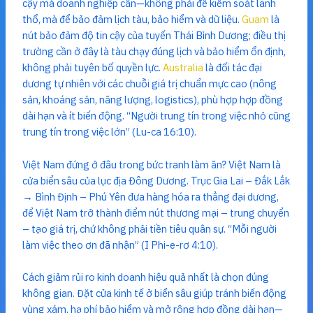
cậy mà doanh nghiệp cần—không phải để kiểm soát lãnh
thổ, mà để bảo đảm lịch tàu, bảo hiểm và dữ liệu.
Guam
là
nút bảo đảm độ tin cậy của tuyến Thái Bình Dương; điều thị
trường cần ở đây là tàu chạy đúng lịch và bảo hiểm ổn định,
không phải tuyên bố quyền lực.
Australia
là đối tác đại
dương tự nhiên với các chuỗi giá trị chuẩn mực cao (nông
sản, khoáng sản, năng lượng, logistics), phù hợp hợp đồng
dài hạn và ít biến động. “Người trung tín trong việc nhỏ cũng
trung tín trong việc lớn” (Lu-ca 16:10).
Việt Nam đứng ở đâu trong bức tranh làm ăn? Việt Nam là
cửa biển sâu của lục địa Đông Dương. Trục Gia Lai – Đắk Lắk
→ Bình Định – Phú Yên đưa hàng hóa ra thẳng đại dương,
để Việt Nam trở thành điểm nút thương mại – trung chuyển
– tạo giá trị, chứ không phải tiền tiêu quân sự. “Mỗi người
làm việc theo ơn đã nhận” (I Phi-e-rơ 4:10).
Cách giảm rủi ro kinh doanh hiệu quả nhất là chọn đúng
không gian. Đặt cửa kinh tế ở biển sâu giúp tránh biến động
vùng xám, hạ phí bảo hiểm và mở rộng hợp đồng dài hạn—