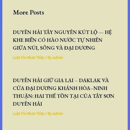
More Posts
DUYÊN HẢI TÂY NGUYÊN KÚT LỘ — HỆ
KHE BIỂN CÓ HÀO NƯỚC TỰ NHIÊN
GIỮA NÚI, SÔNG VÀ ĐẠI DƯƠNG
Luật Ơn Nhơn Thần
/ By
admin
DUYÊN HẢI GIỮ GIA LAI – DAKLAK VÀ
CỬA ĐẠI DƯƠNG KHÁNH HÒA–NINH
THUẬN: HAI THẾ TỒN TẠI CỦA TÂY SƠN
DUYÊN HẢI
Luật Ơn Nhơn Thần
/ By
admin