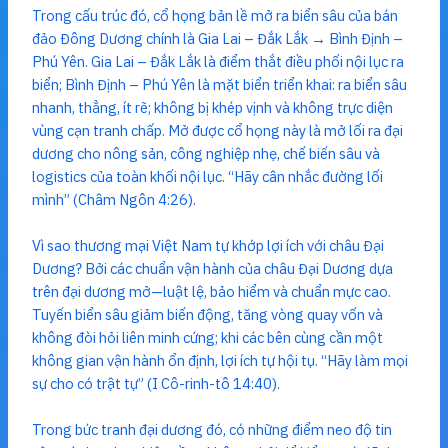
Trong cấu trúc đó, cổ họng bản lề mở ra biển sâu của bán
đảo Đông Dương chính là Gia Lai – Đắk Lắk → Bình Định –
Phú Yên. Gia Lai – Đắk Lắk là điểm thắt điều phối nội lục ra
biển; Bình Định – Phú Yên là mặt biển triển khai: ra biển sâu
nhanh, thẳng, ít rẽ; không bị khép vịnh và không trực diện
vùng cạn tranh chấp. Mở được cổ họng này là mở lối ra đại
dương cho nông sản, công nghiệp nhẹ, chế biến sâu và
logistics của toàn khối nội lục. “Hãy cân nhắc đường lối
mình” (Châm Ngôn 4:26).
Vì sao thương mại Việt Nam tự khớp lợi ích với châu Đại
Dương? Bởi các chuẩn vận hành của châu Đại Dương dựa
trên đại dương mở—luật lệ, bảo hiểm và chuẩn mực cao.
Tuyến biển sâu giảm biến động, tăng vòng quay vốn và
không đòi hỏi liên minh cứng; khi các bên cùng cần một
không gian vận hành ổn định, lợi ích tự hội tụ. “Hãy làm mọi
sự cho có trật tự” (I Cô-rinh-tô 14:40).
Trong bức tranh đại dương đó, có những điểm neo độ tin