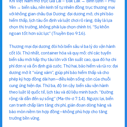
Khi Việt Nam mở trục Gia Lai – Đắk Lắk → Bình Định – Phú
Yên → biển sâu, nền kinh tế tự nhiên đồng trục thương mại
với không gian châu Đại Dương: đại dương mở, chi phí bảo
hiểm thấp, lịch tàu ổn định và luật chơi rõ ràng. Đây là lựa
chọn thị trường, không phải lựa chọn chính trị. “Sự khôn
ngoan tốt hơn sức lực” (Truyền Đạo 9:16).
Thương mại đại dương đòi hỏi biển sâu vì ba lý do vận hành
cốt lõi. Thứ nhất, container hóa và quy mô: chỉ các tuyến
biển sâu mới hấp thụ tàu lớn với tần suất cao, qua đó hạ chi
phí đơn vị và ổn định giá cước. Thứ hai, bảo hiểm và rủi ro: đại
dương mở ít “vùng xám”, giúp phí bảo hiểm thấp và cho
phép ký hợp đồng dài hạn—điều kiện sống còn của chuỗi
cung ứng hiện đại. Thứ ba, độ tin cậy: biển sâu vận hành
theo luật lệ quốc tế, lịch tàu và dữ liệu minh bạch. “Đường
rộng rãi dẫn đến sự sống” (Ma-thi-ơ 7:14). Ngược lại, biển
cạn tranh chấp làm tăng chi phí, gián đoạn dòng hàng và
bào mòn niềm tin hợp đồng—không phù hợp cho tăng
trưởng bền vững.