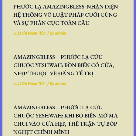
PHƯỚC LẠ AMAZINGBLESS: NHẬN DIỆN
HỆ THỐNG VÔ LUẬT PHÁP CUỐI CÙNG
VÀ SỰ PHÂN CỰC TOÀN CẦU
Luật Ơn Nhơn Thần
/ By
admin
AMAZINGBLESS – PHƯỚC LẠ CỨU
CHUỘC YESHWAH: BỒN BIỂN CÓ CỬA,
NHỊP THUỘC VỀ ĐẤNG TỂ TRỊ
Luật Ơn Nhơn Thần
/ By
admin
AMAZINGBLESS – PHƯỚC LẠ CỨU
CHUỘC YESHWAH: KHI BỎ BIỂN MỞ MÀ
CHUI VÀO CỬA HẸP, THẾ TRẬN TỰ BÓP
NGHẸT CHÍNH MÌNH