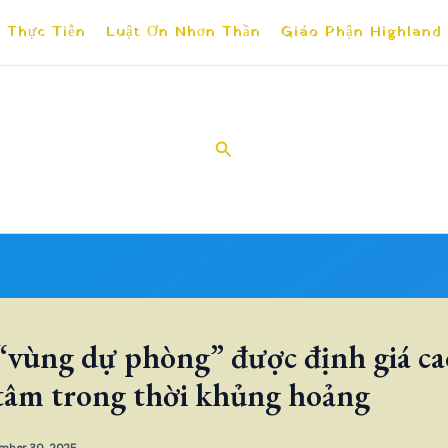
 Thực Tiễn
Luật Ơn Nhơn Thần
Giáo Phận Highland
Search
 “vùng dự phòng” được định giá c
tâm trong thời khủng hoảng
mber 30, 2025