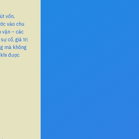
út vốn,
ước vào chu
m vận – các
sự cố, giá trị
ọng mà không
 khi được