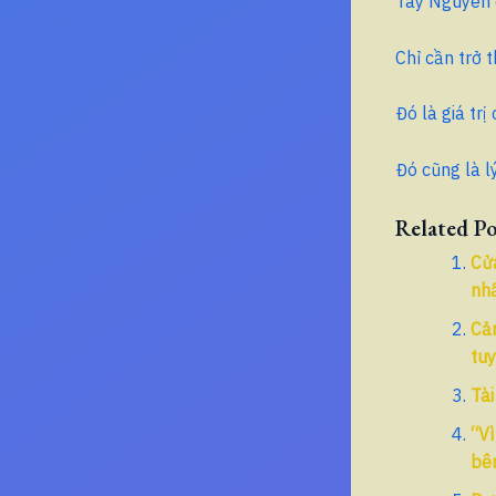
Tây Nguyên 
Chỉ cần trở 
Đó là giá tr
Đó cũng là l
Related Po
Cửa
nh
Cản
tu
Tài
“Vì
bên