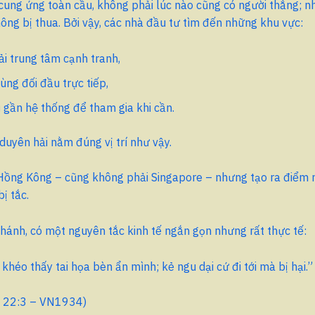
cung ứng toàn cầu, không phải lúc nào cũng có người thắng; n
không bị thua. Bởi vậy, các nhà đầu tư tìm đến những khu vực:
i trung tâm cạnh tranh,
ùng đối đầu trực tiếp,
gần hệ thống để tham gia khi cần.
uyên hải nằm đúng vị trí như vậy.
Hồng Kông – cũng không phải Singapore – nhưng tạo ra điểm n
ị tắc.
hánh, có một nguyên tắc kinh tế ngắn gọn nhưng rất thực tế:
khéo thấy tai họa bèn ẩn mình; kẻ ngu dại cứ đi tới mà bị hại.”
 22:3 – VN1934)