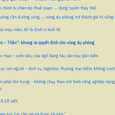
 chính bị chèn ép thuế quan → dùng tuyến thay thế.
rường cần đường vòng → vùng dự phòng trở thành giá trị sống 
i may mắn; đó là định vị kinh tế.
ơn – Thần”: khung ra quyết định cho vùng dự phòng
ợc trao – vịnh sâu, cửa ngõ hàng hải, sân bay gần biển.
ực con người – dịch vụ, logistics, thương mại mềm, không vượt
ạn phải tôn trọng – không chạy theo mô hình công nghiệp nặng
ụ.
8:18 viết:
ban sức lực cho ngươi được tài sản.”