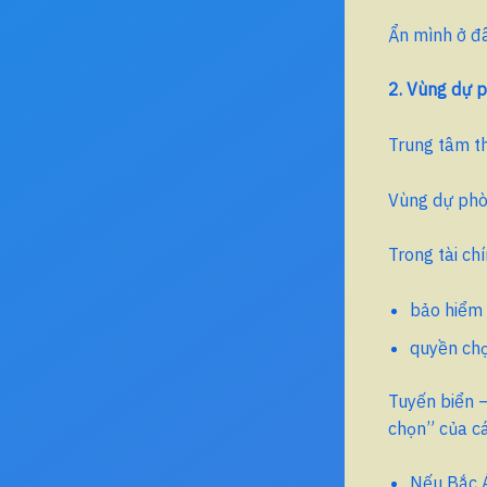
Ẩn mình ở đâ
2. Vùng dự p
Trung tâm th
Vùng dự phòn
Trong tài chí
bảo hiểm 
quyền chọn
Tuyến biển 
chọn” của cá
Nếu Bắc 