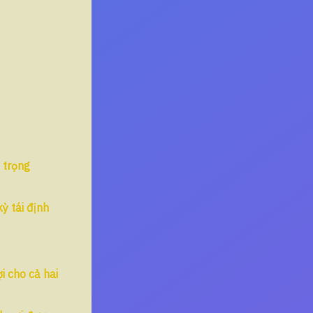
 trọng
ỳ tái định
i cho cả hai