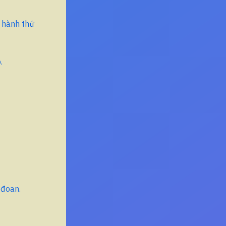
n hành thứ
.
 đoan.