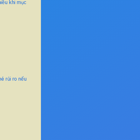
hiều khi mục
é rủi ro nếu