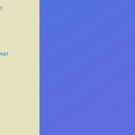
ồ:
 mặt.