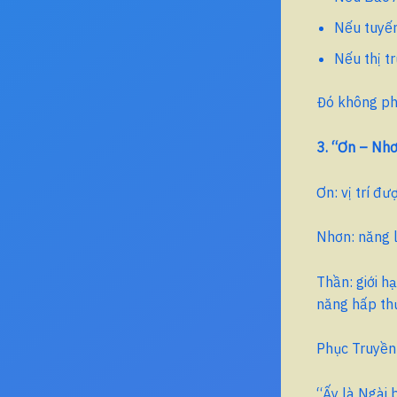
Nếu tuyến
Nếu thị t
Đó không phả
3. “Ơn – Nh
Ơn: vị trí đư
Nhơn: năng l
Thần: giới h
năng hấp th
Phục Truyền 
“Ấy là Ngài 