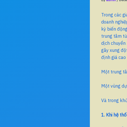
Trong các gi
doanh nghiệp
kỳ biến động
trung tâm từn
dịch chuyển
gây xung đột
định giá cao
Một trung tâ
Một vùng dự 
Và trong khủ
1. Khi hệ th