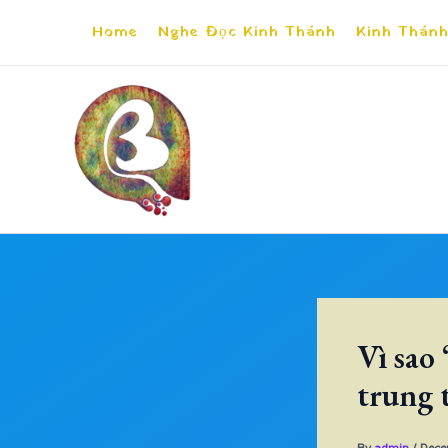
Skip
Home
Nghe Đọc Kinh Thánh
Kinh Thánh
to
content
Vì sao
trung 
By
admin
/
Dece