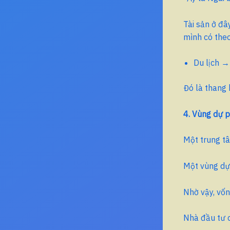
Tài sản ở đâ
mình có the
Du lịch →
Đó là thang 
4. Vùng dự 
Một trung tâ
Một vùng dự 
Nhờ vậy, vốn
Nhà đầu tư 