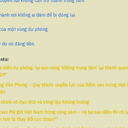
duyên hải không cần trở thành trung tâm.
thành nơi không ai dám để bị đóng lại.
ị của một vùng dự phòng.
ý do nó đáng tiền.
sts:
 biển dự phòng: tại sao vùng ‘không trung tâm’ lại thành quan
ất?”
g Vân Phong – Quy Nhơn: quyền lực của điểm neo trong thời k
yến
 chính vô đạo đức và vòng lặp khủng hoảng
 sao Mỹ giữ Việt Nam trong vùng xám – và tại sao điều đó có lợ
 hơn là thay đổi cực đoan?”