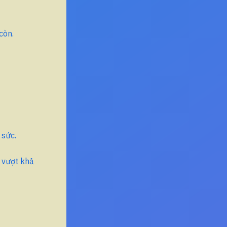
còn.
 sức.
 vượt khả