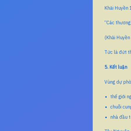
Khải Huyền 1
“Các thương 
(Khải Huyền
Tức là đứt t
5. Kết luận
Vùng dự phòn
thế giới 
chuỗi cun
nhà đầu t