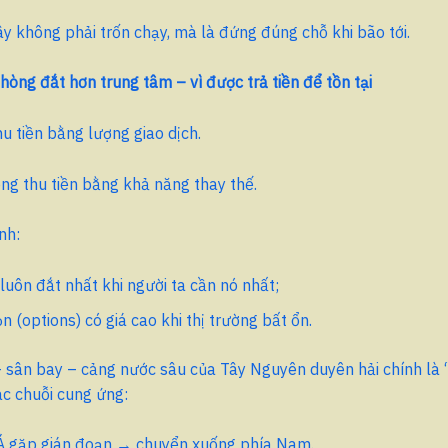
y không phải trốn chạy, mà là đứng đúng chỗ khi bão tới.
hòng đắt hơn trung tâm – vì được trả tiền để tồn tại
u tiền bằng lượng giao dịch.
g thu tiền bằng khả năng thay thế.
nh:
luôn đắt nhất khi người ta cần nó nhất;
 (options) có giá cao khi thị trường bất ổn.
– sân bay – cảng nước sâu của Tây Nguyên duyên hải chính là
c chuỗi cung ứng:
Á gặp gián đoạn → chuyển xuống phía Nam.