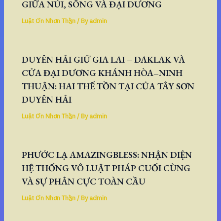
GIỮA NÚI, SÔNG VÀ ĐẠI DƯƠNG
Luật Ơn Nhơn Thần
/ By
admin
DUYÊN HẢI GIỮ GIA LAI – DAKLAK VÀ
CỬA ĐẠI DƯƠNG KHÁNH HÒA–NINH
THUẬN: HAI THẾ TỒN TẠI CỦA TÂY SƠN
DUYÊN HẢI
Luật Ơn Nhơn Thần
/ By
admin
PHƯỚC LẠ AMAZINGBLESS: NHẬN DIỆN
HỆ THỐNG VÔ LUẬT PHÁP CUỐI CÙNG
VÀ SỰ PHÂN CỰC TOÀN CẦU
Luật Ơn Nhơn Thần
/ By
admin