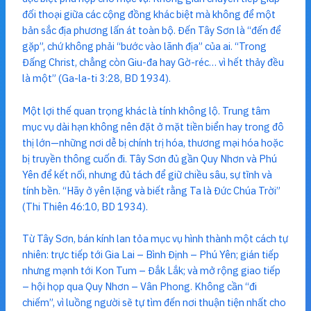
đối thoại giữa các cộng đồng khác biệt mà không để một
bản sắc địa phương lấn át toàn bộ. Đến Tây Sơn là “đến để
gặp”, chứ không phải “bước vào lãnh địa” của ai. “Trong
Đấng Christ, chẳng còn Giu-đa hay Gờ-réc… vì hết thảy đều
là một” (Ga-la-ti 3:28, BD 1934).
Một lợi thế quan trọng khác là tính không lộ. Trung tâm
mục vụ dài hạn không nên đặt ở mặt tiền biển hay trong đô
thị lớn—những nơi dễ bị chính trị hóa, thương mại hóa hoặc
bị truyền thông cuốn đi. Tây Sơn đủ gần Quy Nhơn và Phú
Yên để kết nối, nhưng đủ tách để giữ chiều sâu, sự tĩnh và
tính bền. “Hãy ở yên lặng và biết rằng Ta là Đức Chúa Trời”
(Thi Thiên 46:10, BD 1934).
Từ Tây Sơn, bán kính lan tỏa mục vụ hình thành một cách tự
nhiên: trực tiếp tới Gia Lai – Bình Định – Phú Yên; gián tiếp
nhưng mạnh tới Kon Tum – Đắk Lắk; và mở rộng giao tiếp
– hội họp qua Quy Nhơn – Vân Phong. Không cần “đi
chiếm”, vì luồng người sẽ tự tìm đến nơi thuận tiện nhất cho