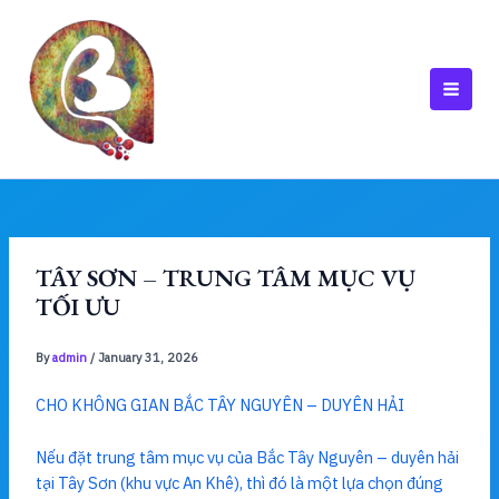
Skip
to
content
MAI
MEN
TÂY SƠN – TRUNG TÂM MỤC VỤ
TỐI ƯU
By
admin
/
January 31, 2026
CHO KHÔNG GIAN BẮC TÂY NGUYÊN – DUYÊN HẢI
Nếu đặt trung tâm mục vụ của Bắc Tây Nguyên – duyên hải
tại Tây Sơn (khu vực An Khê), thì đó là một lựa chọn đúng