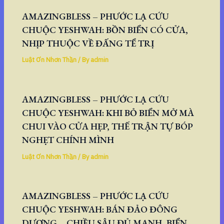
AMAZINGBLESS – PHƯỚC LẠ CỨU
CHUỘC YESHWAH: BỒN BIỂN CÓ CỬA,
NHỊP THUỘC VỀ ĐẤNG TỂ TRỊ
Luật Ơn Nhơn Thần
/ By
admin
AMAZINGBLESS – PHƯỚC LẠ CỨU
CHUỘC YESHWAH: KHI BỎ BIỂN MỞ MÀ
CHUI VÀO CỬA HẸP, THẾ TRẬN TỰ BÓP
NGHẸT CHÍNH MÌNH
Luật Ơn Nhơn Thần
/ By
admin
AMAZINGBLESS – PHƯỚC LẠ CỨU
CHUỘC YESHWAH: BÁN ĐẢO ĐÔNG
DƯƠNG – CHIỀU SÂU ĐỦ MẠNH, BIỂN