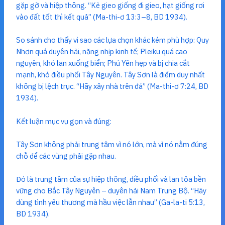
gặp gỡ và hiệp thông. “Kẻ gieo giống đi gieo, hạt giống rơi
vào đất tốt thì kết quả” (Ma-thi-ơ 13:3–8, BD 1934).
So sánh cho thấy vì sao các lựa chọn khác kém phù hợp: Quy
Nhơn quá duyên hải, nặng nhịp kinh tế; Pleiku quá cao
nguyên, khó lan xuống biển; Phú Yên hẹp và bị chia cắt
mạnh, khó điều phối Tây Nguyên. Tây Sơn là điểm duy nhất
không bị lệch trục. “Hãy xây nhà trên đá” (Ma-thi-ơ 7:24, BD
1934).
Kết luận mục vụ gọn và đúng:
Tây Sơn không phải trung tâm vì nó lớn, mà vì nó nằm đúng
chỗ để các vùng phải gặp nhau.
Đó là trung tâm của sự hiệp thông, điều phối và lan tỏa bền
vững cho Bắc Tây Nguyên – duyên hải Nam Trung Bộ. “Hãy
dùng tình yêu thương mà hầu việc lẫn nhau” (Ga-la-ti 5:13,
BD 1934).