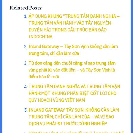
Related Posts:
ÁP DỤNG KHUNG “TRUNG TÂM DANH NGHĨA –
TRUNG TÂM VẬN HÀNH”VÀO TÂY NGUYÊN
DUYÊN HẢI TRONG CẤU TRÚC BÁN ĐẢO
INDOCHINA
Inland Gateway – Tây Sơn Vịnh không cần làm
trung tâm, chỉ cần làm cửa
Từ đơn cảng đến chuỗi cảng: vì sao trung tâm
vùng phải lùi vào đất liền – và Tây Sơn Vịnh là
điểm bản lề mới
TRUNG TÂM DANH NGHĨA VÀ TRUNG TÂM VẬN
HÀNH:MỘT KHUNG PHÂN BIỆT CỐT LÕI CHO
QUY HOẠCH VÙNG VIỆT NAM
INLAND GATEWAY TÂY SƠN: KHÔNG CẦN LÀM
TRUNG TÂM, CHỈ CẦN LÀM CỬA – VÀ VÌ SAO
DỊCH VỤ PHẢI ĐI TRƯỚC CÔNG NGHIỆP