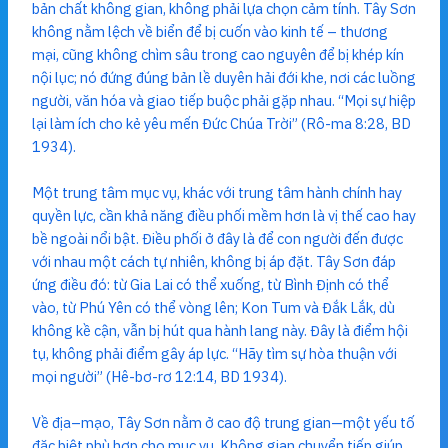
bản chất không gian, không phải lựa chọn cảm tính. Tây Sơn
không nằm lệch về biển để bị cuốn vào kinh tế – thương
mại, cũng không chìm sâu trong cao nguyên để bị khép kín
nội lục; nó đứng đúng bản lề duyên hải đới khe, nơi các luồng
người, văn hóa và giao tiếp buộc phải gặp nhau. “Mọi sự hiệp
lại làm ích cho kẻ yêu mến Đức Chúa Trời” (Rô-ma 8:28, BD
1934).
Một trung tâm mục vụ, khác với trung tâm hành chính hay
quyền lực, cần khả năng điều phối mềm hơn là vị thế cao hay
bề ngoài nổi bật. Điều phối ở đây là để con người đến được
với nhau một cách tự nhiên, không bị áp đặt. Tây Sơn đáp
ứng điều đó: từ Gia Lai có thể xuống, từ Bình Định có thể
vào, từ Phú Yên có thể vòng lên; Kon Tum và Đắk Lắk, dù
không kề cận, vẫn bị hút qua hành lang này. Đây là điểm hội
tụ, không phải điểm gây áp lực. “Hãy tìm sự hòa thuận với
mọi người” (Hê-bơ-rơ 12:14, BD 1934).
Về địa–mạo, Tây Sơn nằm ở cao độ trung gian—một yếu tố
đặc biệt phù hợp cho mục vụ. Không gian chuyển tiếp giúp