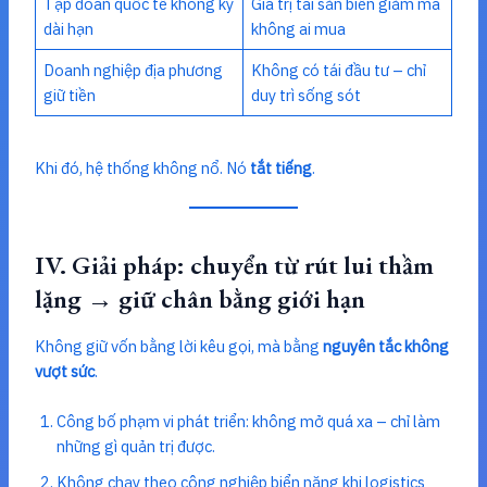
Tập đoàn quốc tế không ký
Giá trị tài sản biển giảm mà
dài hạn
không ai mua
Doanh nghiệp địa phương
Không có tái đầu tư – chỉ
giữ tiền
duy trì sống sót
Khi đó, hệ thống không nổ. Nó
tắt tiếng
.
IV. Giải pháp: chuyển từ rút lui thầm
lặng → giữ chân bằng giới hạn
Không giữ vốn bằng lời kêu gọi, mà bằng
nguyên tắc không
vượt sức
.
Công bố phạm vi phát triển: không mở quá xa – chỉ làm
những gì quản trị được.
Không chạy theo công nghiệp biển nặng khi logistics