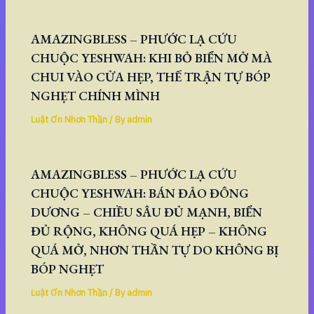
AMAZINGBLESS – PHƯỚC LẠ CỨU
CHUỘC YESHWAH: KHI BỎ BIỂN MỞ MÀ
CHUI VÀO CỬA HẸP, THẾ TRẬN TỰ BÓP
NGHẸT CHÍNH MÌNH
Luật Ơn Nhơn Thần
/ By
admin
AMAZINGBLESS – PHƯỚC LẠ CỨU
CHUỘC YESHWAH: BÁN ĐẢO ĐÔNG
DƯƠNG – CHIỀU SÂU ĐỦ MẠNH, BIỂN
ĐỦ RỘNG, KHÔNG QUÁ HẸP – KHÔNG
QUÁ MỞ, NHƠN THẦN TỰ DO KHÔNG BỊ
BÓP NGHẸT
Luật Ơn Nhơn Thần
/ By
admin