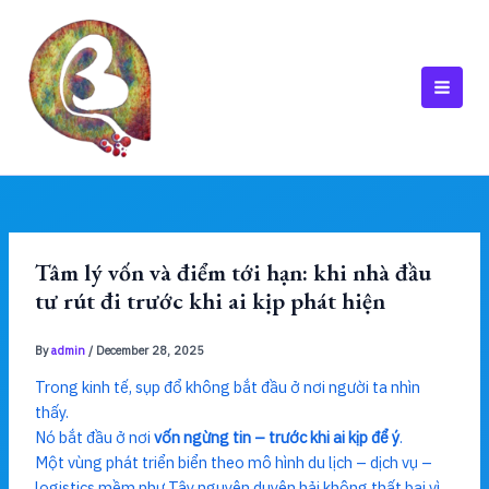
Skip
to
content
MAI
MEN
Tâm lý vốn và điểm tới hạn: khi nhà đầu
tư rút đi trước khi ai kịp phát hiện
By
admin
/
December 28, 2025
Trong kinh tế, sụp đổ không bắt đầu ở nơi người ta nhìn
thấy.
Nó bắt đầu ở nơi
vốn ngừng tin – trước khi ai kịp để ý
.
Một vùng phát triển biển theo mô hình du lịch – dịch vụ –
logistics mềm như Tây nguyên duyên hải không thất bại vì