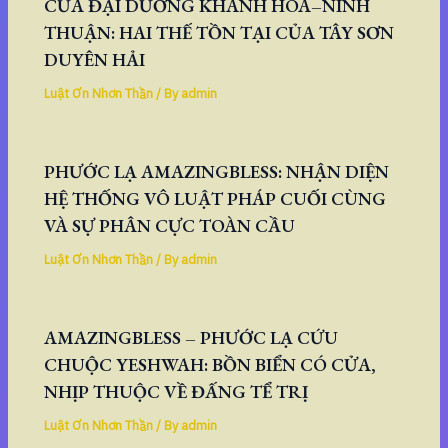
CỬA ĐẠI DƯƠNG KHÁNH HÒA–NINH
THUẬN: HAI THẾ TỒN TẠI CỦA TÂY SƠN
DUYÊN HẢI
Luật Ơn Nhơn Thần
/ By
admin
PHƯỚC LẠ AMAZINGBLESS: NHẬN DIỆN
HỆ THỐNG VÔ LUẬT PHÁP CUỐI CÙNG
VÀ SỰ PHÂN CỰC TOÀN CẦU
Luật Ơn Nhơn Thần
/ By
admin
AMAZINGBLESS – PHƯỚC LẠ CỨU
CHUỘC YESHWAH: BỒN BIỂN CÓ CỬA,
NHỊP THUỘC VỀ ĐẤNG TỂ TRỊ
Luật Ơn Nhơn Thần
/ By
admin