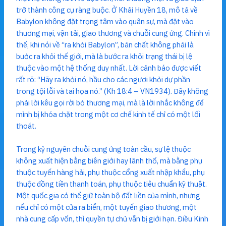
trở thành công cụ ràng buộc. Ở Khải Huyền 18, mô tả về
Babylon không đặt trọng tâm vào quân sự, mà đặt vào
thương mại, vận tải, giao thương và chuỗi cung ứng. Chính vì
thế, khi nói về “ra khỏi Babylon”, bản chất không phải là
bước ra khỏi thế giới, mà là bước ra khỏi trạng thái bị lệ
thuộc vào một hệ thống duy nhất. Lời cảnh báo được viết
rất rõ: “Hãy ra khỏi nó, hầu cho các ngươi khỏi dự phần
trong tội lỗi và tai họa nó.” (Kh 18:4 – VN1934). Đây không
phải lời kêu gọi rời bỏ thương mại, mà là lời nhắc không để
mình bị khóa chặt trong một cơ chế kinh tế chỉ có một lối
thoát.
Trong kỷ nguyên chuỗi cung ứng toàn cầu, sự lệ thuộc
không xuất hiện bằng biên giới hay lãnh thổ, mà bằng phụ
thuộc tuyến hàng hải, phụ thuộc cổng xuất nhập khẩu, phụ
thuộc đồng tiền thanh toán, phụ thuộc tiêu chuẩn kỹ thuật.
Một quốc gia có thể giữ toàn bộ đất liền của mình, nhưng
nếu chỉ có một cửa ra biển, một tuyến giao thương, một
nhà cung cấp vốn, thì quyền tự chủ vẫn bị giới hạn. Điều Kinh