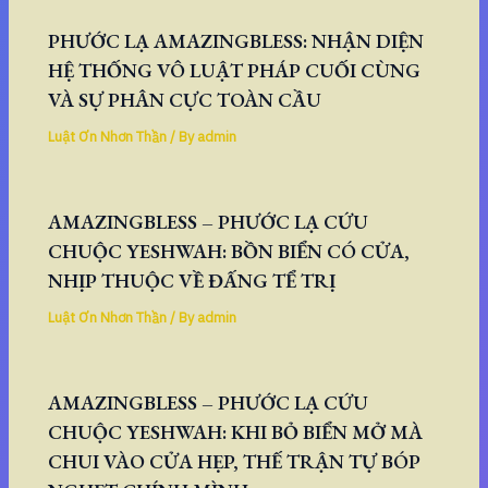
PHƯỚC LẠ AMAZINGBLESS: NHẬN DIỆN
HỆ THỐNG VÔ LUẬT PHÁP CUỐI CÙNG
VÀ SỰ PHÂN CỰC TOÀN CẦU
Luật Ơn Nhơn Thần
/ By
admin
AMAZINGBLESS – PHƯỚC LẠ CỨU
CHUỘC YESHWAH: BỒN BIỂN CÓ CỬA,
NHỊP THUỘC VỀ ĐẤNG TỂ TRỊ
Luật Ơn Nhơn Thần
/ By
admin
AMAZINGBLESS – PHƯỚC LẠ CỨU
CHUỘC YESHWAH: KHI BỎ BIỂN MỞ MÀ
CHUI VÀO CỬA HẸP, THẾ TRẬN TỰ BÓP