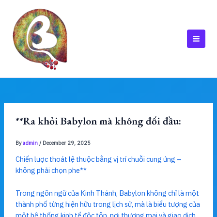
Skip
to
content
MAI
MEN
**Ra khỏi Babylon mà không đối đầu:
By
admin
/
December 29, 2025
Chiến lược thoát lệ thuộc bằng vị trí chuỗi cung ứng –
không phải chọn phe**
Trong ngôn ngữ của Kinh Thánh, Babylon không chỉ là một
thành phố từng hiện hữu trong lịch sử, mà là biểu tượng của
một hệ thống kinh tế độc tôn, nơi thương mại và giao dịch