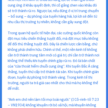
cung ứng ở khâu quyết định, thì cố gắng chen vào khâu đó
sẽ trở thành rủi ro. Ngược lại, nếu đứng ở vị trí trung chuyển
– bổ sung – dự phòng của tuyến hàng hải, lợi ích sẽ đến từ
nhu cầu thị trường tự nhiên, không cần gây xung đột.
Trong quan hệ quốc tế hiện đại, các cường quốc không còn
đặt mục tiêu chiến thắng tuyệt đối, mà đặt mục tiêu không
để đối thủ thắng tuyệt đối. Đây là chiến lược cân bằng, chứ
không phải chiếm hữu. Chính vì thế, một nền kinh tế không
cần trở thành trung tâm mới có giá trị; chỉ cần trở thành nơi
không thể thiếu khi tuyến chính gặp rủi ro. Đó là bản chất
của “cửa thoát hiểm chuỗi cung ứng”. Khi tuyến Bắc Á căng
thẳng, tuyến thứ cấp trở thành tài sản. Khi tuyến chính gián
đoạn, tuyến dự phòng trở thành vàng. Trong kinh tế thị
trường, người ta trả giá cao nhất cho thứ mà họ không thể
để mất.
“Anh em chớ nên làm tôi mọi loài người.” (I Cô-rinh-tô 7:23
– VN1934) không khuyên rời bỏ xã hội, mà khuyên không