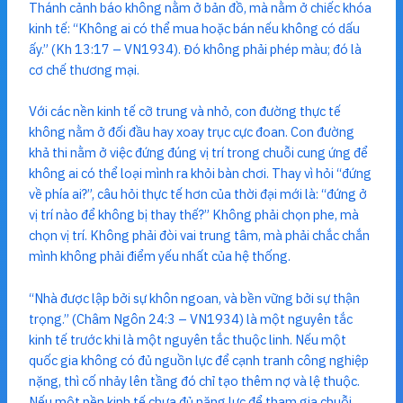
Thánh cảnh báo không nằm ở bản đồ, mà nằm ở chiếc khóa
kinh tế: “Không ai có thể mua hoặc bán nếu không có dấu
ấy.” (Kh 13:17 – VN1934). Đó không phải phép màu; đó là
cơ chế thương mại.
Với các nền kinh tế cỡ trung và nhỏ, con đường thực tế
không nằm ở đối đầu hay xoay trục cực đoan. Con đường
khả thi nằm ở việc đứng đúng vị trí trong chuỗi cung ứng để
không ai có thể loại mình ra khỏi bàn chơi. Thay vì hỏi “đứng
về phía ai?”, câu hỏi thực tế hơn của thời đại mới là: “đứng ở
vị trí nào để không bị thay thế?” Không phải chọn phe, mà
chọn vị trí. Không phải đòi vai trung tâm, mà phải chắc chắn
mình không phải điểm yếu nhất của hệ thống.
“Nhà được lập bởi sự khôn ngoan, và bền vững bởi sự thận
trọng.” (Châm Ngôn 24:3 – VN1934) là một nguyên tắc
kinh tế trước khi là một nguyên tắc thuộc linh. Nếu một
quốc gia không có đủ nguồn lực để cạnh tranh công nghiệp
nặng, thì cố nhảy lên tầng đó chỉ tạo thêm nợ và lệ thuộc.
Nếu một nền kinh tế chưa đủ năng lực để tham gia chuỗi