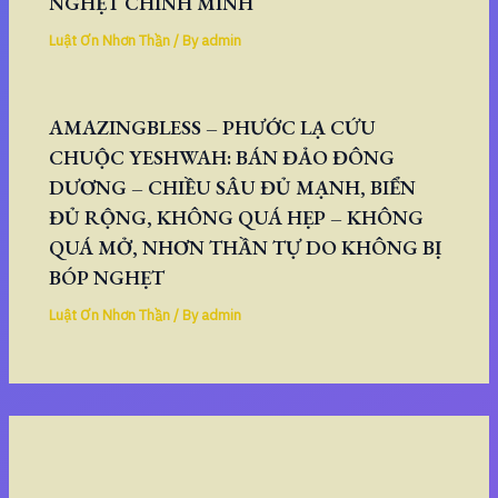
NGHẸT CHÍNH MÌNH
Luật Ơn Nhơn Thần
/ By
admin
AMAZINGBLESS – PHƯỚC LẠ CỨU
CHUỘC YESHWAH: BÁN ĐẢO ĐÔNG
DƯƠNG – CHIỀU SÂU ĐỦ MẠNH, BIỂN
ĐỦ RỘNG, KHÔNG QUÁ HẸP – KHÔNG
QUÁ MỞ, NHƠN THẦN TỰ DO KHÔNG BỊ
BÓP NGHẸT
Luật Ơn Nhơn Thần
/ By
admin