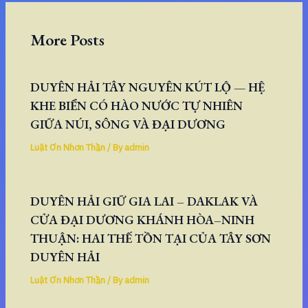
More Posts
DUYÊN HẢI TÂY NGUYÊN KÚT LỘ — HỆ
KHE BIỂN CÓ HÀO NƯỚC TỰ NHIÊN
GIỮA NÚI, SÔNG VÀ ĐẠI DƯƠNG
Luật Ơn Nhơn Thần
/ By
admin
DUYÊN HẢI GIỮ GIA LAI – DAKLAK VÀ
CỬA ĐẠI DƯƠNG KHÁNH HÒA–NINH
THUẬN: HAI THẾ TỒN TẠI CỦA TÂY SƠN
DUYÊN HẢI
Luật Ơn Nhơn Thần
/ By
admin