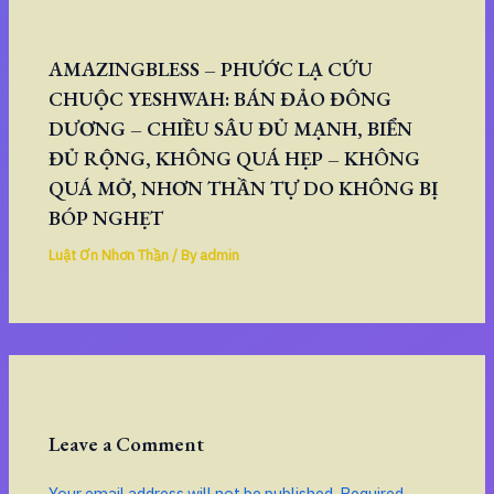
AMAZINGBLESS – PHƯỚC LẠ CỨU
CHUỘC YESHWAH: BÁN ĐẢO ĐÔNG
DƯƠNG – CHIỀU SÂU ĐỦ MẠNH, BIỂN
ĐỦ RỘNG, KHÔNG QUÁ HẸP – KHÔNG
QUÁ MỞ, NHƠN THẦN TỰ DO KHÔNG BỊ
BÓP NGHẸT
Luật Ơn Nhơn Thần
/ By
admin
Leave a Comment
Your email address will not be published.
Required