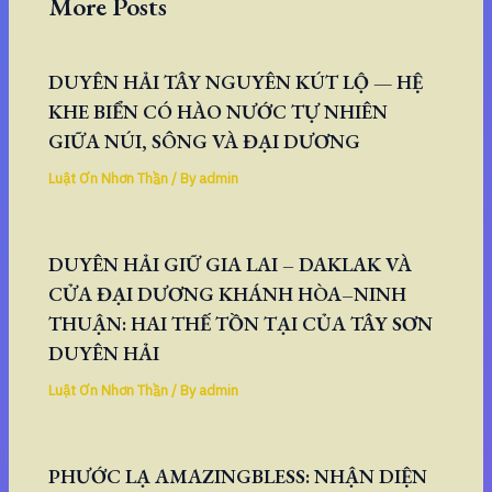
More Posts
DUYÊN HẢI TÂY NGUYÊN KÚT LỘ — HỆ
KHE BIỂN CÓ HÀO NƯỚC TỰ NHIÊN
GIỮA NÚI, SÔNG VÀ ĐẠI DƯƠNG
Luật Ơn Nhơn Thần
/ By
admin
DUYÊN HẢI GIỮ GIA LAI – DAKLAK VÀ
CỬA ĐẠI DƯƠNG KHÁNH HÒA–NINH
THUẬN: HAI THẾ TỒN TẠI CỦA TÂY SƠN
DUYÊN HẢI
Luật Ơn Nhơn Thần
/ By
admin
PHƯỚC LẠ AMAZINGBLESS: NHẬN DIỆN