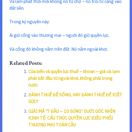
Và lạm phát thời mới không nổ từ chợ – nó trôi từ cảng vào
đất liền.
Trong kỷ nguyên này:
Ai giữ cổng vào thương mại – người đó giữ quyền lực.
Và cổng đó không nằm trên đất. Nó nằm ngoài khơi.
Related Posts:
Cửa biển và quyền lực thuế – khoan – giá cả: lạm
phát bắt đầu từ ngoài khơi, không phải trong
nước
ĐÁNH THUẾ ĐỂ SỐNG, HAY ĐÁNH THUẾ ĐỂ KIỆT
SỨC?
GIẢI MÃ “7 ĐẦU – 10 SỪNG” DƯỚI GÓC NHÌN
KINH TẾ: CẤU TRÚC QUYỀN LỰC ĐIỀU PHỐI
THƯƠNG MẠI TOÀN CẦU