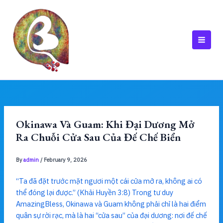
Skip
to
content
MAI
MEN
Okinawa Và Guam: Khi Đại Dương Mở
Ra Chuỗi Cửa Sau Của Đế Chế Biển
By
admin
/
February 9, 2026
“Ta đã đặt trước mặt ngươi một cái cửa mở ra, không ai có
thể đóng lại được.” (Khải Huyền 3:8) Trong tư duy
AmazingBless, Okinawa và Guam không phải chỉ là hai điểm
quân sự rời rạc, mà là hai “cửa sau” của đại dương: nơi đế chế