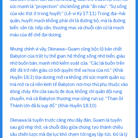
sức mạnh là “projection” chứ không phải “ẩn náu”. “Sự sống
của xác thịt ở trong huyết.” (Lê-vi Ký 17:11) Trong địa–hải
quân, huyết mạch không phải chỉ là đường bộ, mà là đường
biển: vận tải, tiếp vận, thương mại, và chuỗi căn cứ là mạch
máu của đế chế đại dương.
Nhưng chính vì vậy, Okinawa–Guam cũng bộc lộ bản chất
Babylon của trật tự thế gian: hệ thống sống nhờ biển, giàu
nhờ buôn bán, mạnh nhờ kiểm soát cửa. “Các lái buôn trên
đất đã trở nên giàu có bởi quyền thế xa hoa của nó.” (Khải
Huyền 18:3) Đại dương mở ra không chỉ sức mạnh quân sự,
mà mở ra cả nền kinh tế Babylon: nơi mọi thứ phụ thuộc vào
dòng chảy. Khi cửa sau bị đe dọa, không chỉ quân đội rung
chuyển, mà cả Babylon thương mại cũng run sợ. “Than ôi!
Thành lớn đã bị sụp đổ.” (Khải Huyền 18:10)
Okinawa là tuyến trước căng như dây đàn, Guam là tuyến
sau giữ nhịp thở, và chuỗi đảo giữa chúng tạo thành chiều
sâu chiến lược mà đại lục khó chạm tới ngay lập tức. Đó là lý