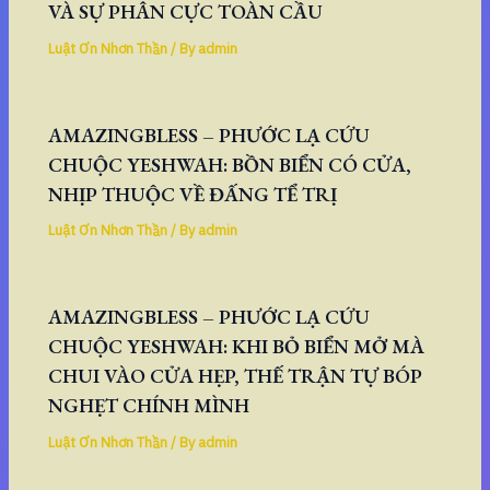
VÀ SỰ PHÂN CỰC TOÀN CẦU
Luật Ơn Nhơn Thần
/ By
admin
AMAZINGBLESS – PHƯỚC LẠ CỨU
CHUỘC YESHWAH: BỒN BIỂN CÓ CỬA,
NHỊP THUỘC VỀ ĐẤNG TỂ TRỊ
Luật Ơn Nhơn Thần
/ By
admin
AMAZINGBLESS – PHƯỚC LẠ CỨU
CHUỘC YESHWAH: KHI BỎ BIỂN MỞ MÀ
CHUI VÀO CỬA HẸP, THẾ TRẬN TỰ BÓP
NGHẸT CHÍNH MÌNH
Luật Ơn Nhơn Thần
/ By
admin