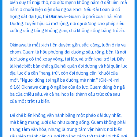
biển duy trì nhịp thở, nơi sức mạnh không nằm ở đất liền, mà
nằm ở chuỗi hiện diện sâu ngoài khơi. Nếu Đài Loan là cổ
họng sát đại lục, thì Okinawa–Guam là phổi của Thái Bình
Dương: tuyến hậu cứ mở rộng, nơi đại dương cho phép siêu
cường sống bằng không gian, chứ không sống bằng trú ẩn.
Okinawa là mắt xích tiền duyên: gần, sắc, căng, luôn ở rìa va
chạm. Guam là hậu phương đại dương: sâu, rộng, bền, là nơi
lực lượng có thể xoay vòng, tái lập, và triển khai trở lại. Đây
là khác biệt bản chất giữa hải quân đại dương và hải quân lục
địa: lục địa cần “hang trú”, còn đại dương cần “chuỗi cửa
mở”. “Ngươi đứng tại ngã ba đường mà nhìn.” (Giê-rê-mi
6:16) Okinawa đứng ở ngã ba của áp lực, Guam đứng ở ngã
ba của chiều sâu, và cả hai hợp lại thành cấu trúc cửa sau
của một trật tự biển.
Đế chế biển không vận hành bằng một pháo đài duy nhất,
mà bằng mạng lưới đảo như xương sống. Guam không phải
trung tâm văn hóa, nhưng là trung tâm vận hành: nơi biển
sâu biến thành căn cứ, nơi khoảng cách trở thành lợi thế, nơi