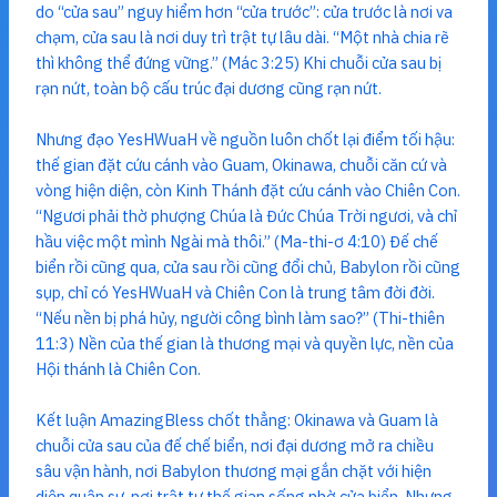
do “cửa sau” nguy hiểm hơn “cửa trước”: cửa trước là nơi va
chạm, cửa sau là nơi duy trì trật tự lâu dài. “Một nhà chia rẽ
thì không thể đứng vững.” (Mác 3:25) Khi chuỗi cửa sau bị
rạn nứt, toàn bộ cấu trúc đại dương cũng rạn nứt.
Nhưng đạo YesHWuaH về nguồn luôn chốt lại điểm tối hậu:
thế gian đặt cứu cánh vào Guam, Okinawa, chuỗi căn cứ và
vòng hiện diện, còn Kinh Thánh đặt cứu cánh vào Chiên Con.
“Ngươi phải thờ phượng Chúa là Đức Chúa Trời ngươi, và chỉ
hầu việc một mình Ngài mà thôi.” (Ma-thi-ơ 4:10) Đế chế
biển rồi cũng qua, cửa sau rồi cũng đổi chủ, Babylon rồi cũng
sụp, chỉ có YesHWuaH và Chiên Con là trung tâm đời đời.
“Nếu nền bị phá hủy, người công bình làm sao?” (Thi-thiên
11:3) Nền của thế gian là thương mại và quyền lực, nền của
Hội thánh là Chiên Con.
Kết luận AmazingBless chốt thẳng: Okinawa và Guam là
chuỗi cửa sau của đế chế biển, nơi đại dương mở ra chiều
sâu vận hành, nơi Babylon thương mại gắn chặt với hiện
diện quân sự, nơi trật tự thế gian sống nhờ cửa biển. Nhưng