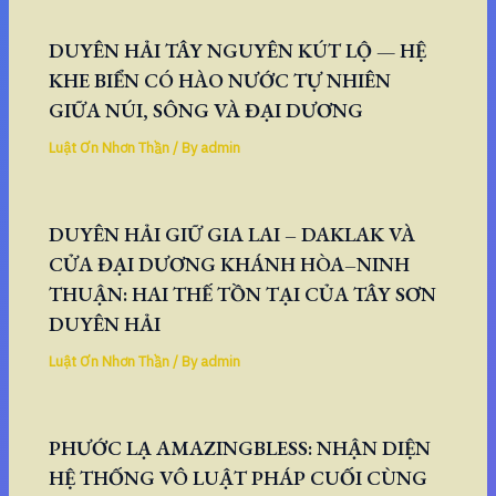
DUYÊN HẢI TÂY NGUYÊN KÚT LỘ — HỆ
KHE BIỂN CÓ HÀO NƯỚC TỰ NHIÊN
GIỮA NÚI, SÔNG VÀ ĐẠI DƯƠNG
Luật Ơn Nhơn Thần
/ By
admin
DUYÊN HẢI GIỮ GIA LAI – DAKLAK VÀ
CỬA ĐẠI DƯƠNG KHÁNH HÒA–NINH
THUẬN: HAI THẾ TỒN TẠI CỦA TÂY SƠN
DUYÊN HẢI
Luật Ơn Nhơn Thần
/ By
admin
PHƯỚC LẠ AMAZINGBLESS: NHẬN DIỆN
HỆ THỐNG VÔ LUẬT PHÁP CUỐI CÙNG