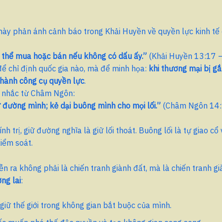
ày phản ánh cảnh báo trong Khải Huyền về quyền lực kinh tế 
ó thể mua hoặc bán nếu không có dấu ấy.”
(Khải Huyền 13:17 
ể chỉ định quốc gia nào, mà để minh họa:
khi thương mại bị gắ
 thành công cụ quyền lực
.
i nhắc từ Châm Ngôn:
 đường mình; kẻ dại buông mình cho mọi lối.”
(Châm Ngôn 14:
nh trị, giữ đường nghĩa là giữ lối thoát. Buông lối là tự giao c
iểm soát.
ễn ra không phải là chiến tranh giành đất, mà là chiến tranh g
ng lai
:
iữ thế giới trong không gian bắt buộc của mình.