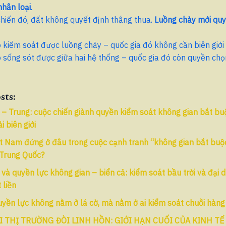
nhân loại
.
hiến đó, đất không quyết định thắng thua.
Luồng chảy mới quy
 kiểm soát được luồng chảy – quốc gia đó không cần biên giới 
 sống sót được giữa hai hệ thống – quốc gia đó còn quyền chọ
sts:
– Trung: cuộc chiến giành quyền kiểm soát không gian bắt bu
i biên giới
ệt Nam đứng ở đâu trong cuộc cạnh tranh “không gian bắt buộ
 Trung Quốc?
và quyền lực không gian – biển cả: kiểm soát bầu trời và đại 
 liền
yền lực không nằm ở lá cờ, mà nằm ở ai kiểm soát chuỗi hàng
I THỊ TRƯỜNG ĐÒI LINH HỒN: GIỚI HẠN CUỐI CỦA KINH TẾ