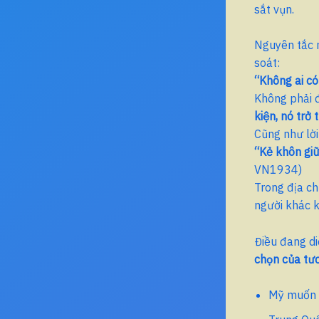
sắt vụn.
Nguyên tắc n
soát:
“Không ai c
Không phải đ
kiện, nó trở
Cũng như lờ
“Kẻ khôn giữ
VN1934)
Trong địa chí
người khác k
Điều đang di
chọn của tươ
Mỹ muốn g