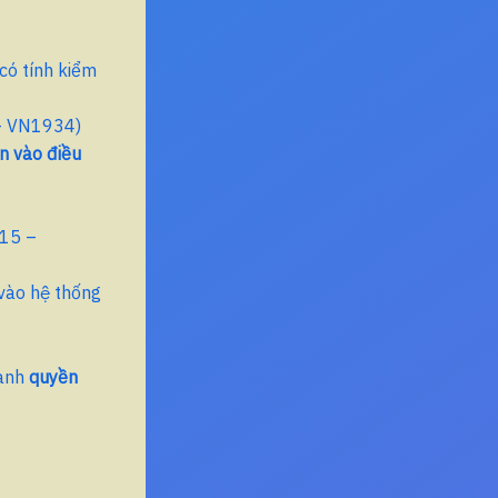
có tính kiểm
– VN1934)
n vào điều
15 –
ổ vào hệ thống
iành
quyền