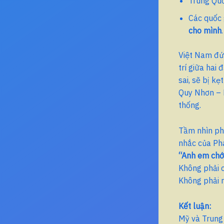
Trung Quố
Các quốc 
cho mình
.
Việt Nam đứn
trí giữa hai
sai, sẽ bị k
Quy Nhơn – 
thống.
Tầm nhìn ph
nhắc của Ph
“Anh em chớ 
Không phải c
Không phải r
Kết luận:
Mỹ và Trung 