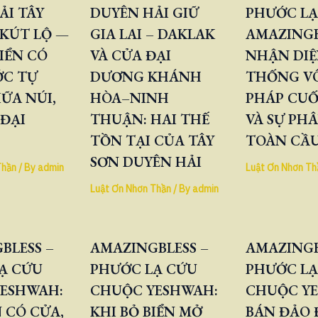
ẢI TÂY
DUYÊN HẢI GIỮ
PHƯỚC LẠ
KÚT LỘ —
GIA LAI – DAKLAK
AMAZINGB
IỂN CÓ
VÀ CỬA ĐẠI
NHẬN DIỆ
ỚC TỰ
DƯƠNG KHÁNH
THỐNG V
ỮA NÚI,
HÒA–NINH
PHÁP CUỐ
 ĐẠI
THUẬN: HAI THẾ
VÀ SỰ PH
TỒN TẠI CỦA TÂY
TOÀN CẦ
SƠN DUYÊN HẢI
Thần
/ By
admin
Luật Ơn Nhơn Th
Luật Ơn Nhơn Thần
/ By
admin
BLESS –
AMAZINGBLESS –
AMAZINGB
Ạ CỨU
PHƯỚC LẠ CỨU
PHƯỚC LẠ
ESHWAH:
CHUỘC YESHWAH:
CHUỘC Y
 CÓ CỬA,
KHI BỎ BIỂN MỞ
BÁN ĐẢO