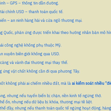
inh – GPS – thông tin dẫn đường.
tài chính USD – thanh toán quốc tế.
iển – an ninh hàng hải và cửa ngõ thương mại.
g Quốc, phản ứng được triển khai theo hướng nhân bản mô hìn
hái công nghệ không phụ thuộc Mỹ.
n xuyên biên giới không qua USD.
cảng và vành đai thương mại thay thế.
g ứng vật chất không cần đi qua phương Tây.
ốt không phải ai chiếm nhiều đất, mà là
ai kiểm soát nhiều “đ
ộng, nhưng nếu tuyến biển bị chặn, nền kinh tế ngừng thở.
thể ổn, nhưng nếu dữ liệu bị khóa, thương mại tê liệt.
thể đầy, nhưng nếu thanh toán quốc tế ngừng hoạt động, hàn