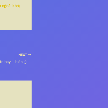
 ngoài khơi,
NEXT
Tuyến biển – sân bay – biên giới nào là điểm xoay an toàn nhất ở Tây Nguyên duyên hải?