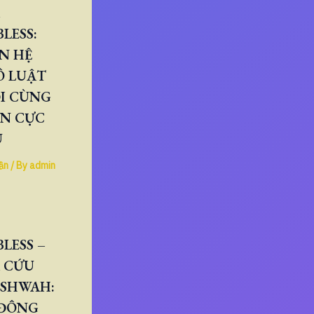
LESS:
N HỆ
Ô LUẬT
I CÙNG
ÂN CỰC
U
ần
/ By
admin
LESS –
 CỨU
ESHWAH:
 ĐÔNG