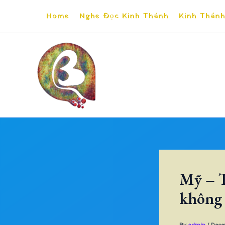
Skip
Home
Nghe Đọc Kinh Thánh
Kinh Thánh
to
content
Mỹ – T
không 
By
admin
/
Dece