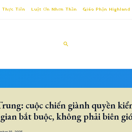
 Thực Tiễn
Luật Ơn Nhơn Thần
Giáo Phận Highland
Search
rung: cuộc chiến giành quyền kiể
gian bắt buộc, không phải biên giớ
mber 31, 2025