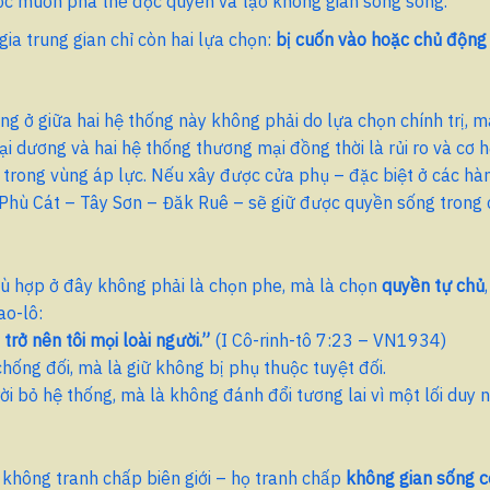
c muốn phá thế độc quyền và tạo không gian song song.
gia trung gian chỉ còn hai lựa chọn:
bị cuốn vào hoặc chủ độn
g ở giữa hai hệ thống này không phải do lựa chọn chính trị, mà 
 đại dương và hai hệ thống thương mại đồng thời là rủi ro và cơ 
ẹt trong vùng áp lực. Nếu xây được cửa phụ – đặc biệt ở các hà
Phù Cát – Tây Sơn – Đăk Ruê – sẽ giữ được quyền sống trong 
ù hợp ở đây không phải là chọn phe, mà là chọn
quyền tự chủ
ao-lô:
trở nên tôi mọi loài người.”
(I Cô-rinh-tô 7:23 – VN1934)
hống đối, mà là giữ không bị phụ thuộc tuyệt đối.
ời bỏ hệ thống, mà là không đánh đổi tương lai vì một lối duy n
không tranh chấp biên giới – họ tranh chấp
không gian sống c