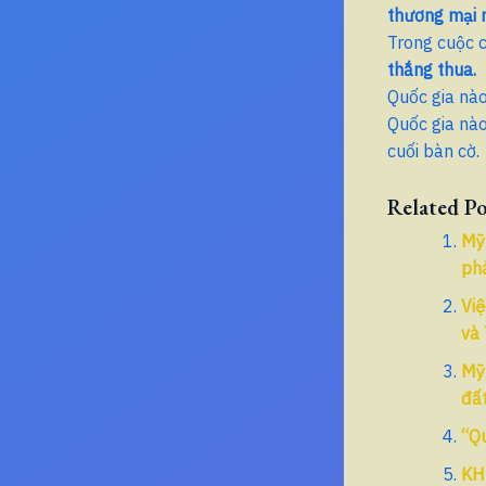
thương mại 
Trong cuộc c
thắng thua.
Quốc gia nào
Quốc gia nào
cuối bàn cờ.
Related Po
Mỹ 
phả
Vi
và
Mỹ 
đất
“Qu
KH