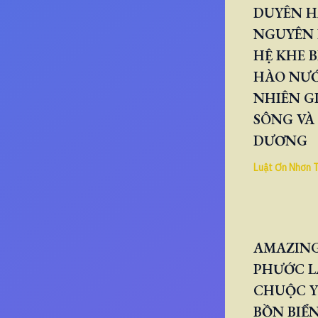
DUYÊN H
NGUYÊN 
HỆ KHE B
HÀO NƯ
NHIÊN GI
SÔNG VÀ
DƯƠNG
Luật Ơn Nhơn 
AMAZING
PHƯỚC L
CHUỘC Y
BỒN BIỂN