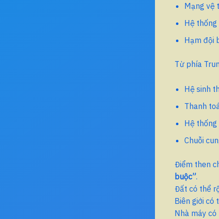
Mạng vệ t
Hệ thống 
Hạm đội b
Từ phía Trun
Hệ sinh t
Thanh toá
Hệ thống 
Chuỗi cun
Điểm then ch
buộc”
.
Đất có thể r
Biên giới có 
Nhà máy có 