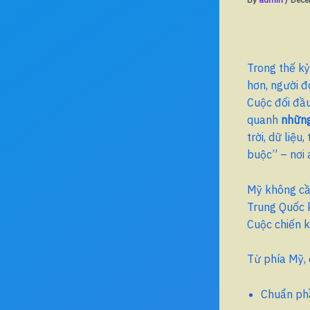
Trong thế kỷ
hơn, người đ
Cuộc đối đầ
quanh
những
trời, dữ liệ
buộc” – nơi 
Mỹ không cầ
Trung Quốc 
Cuộc chiến 
Từ phía Mỹ, 
Chuẩn phầ