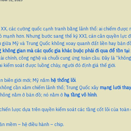
 XX, các cường quốc cạnh tranh bằng lãnh thổ: ai chiếm được 
ó mạnh hơn. Nhưng bước sang thế kỷ XXI, cán cân quyền lực đ
u giữa Mỹ và Trung Quốc không xoay quanh đất liền hay bản đ
 không gian mà các quốc gia khác buộc phải đi qua để tồn tại
u, tài chính, công nghệ và chuỗi cung ứng toàn cầu. Đây là “khôn
ai kiểm soát được luồng chảy, người đó định giá thế giới.
n biên giới mới; Mỹ nắm
hệ thống lõi
.
không cần xâm chiếm lãnh thổ; Trung Quốc xây
mạng lưới thay
không nằm ở bản đồ; nó nằm ở
hạ tầng vô hình
.
chiến lược dựa trên quyền kiểm soát các tầng cốt lõi của toàn 
n mềm – hệ điều hành – chip.