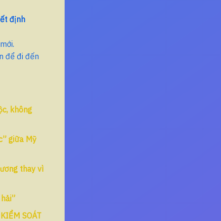
ết định
mới.
n để đi đến
ộc, không
c” giữa Mỹ
dương thay vì
 hải”
 KIỂM SOÁT