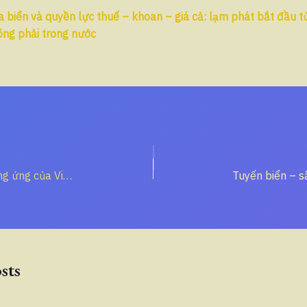
 biển và quyền lực thuế – khoan – giá cả: lạm phát bắt đầu từ
ông phải trong nước
Cửa phụ chuỗi cung ứng của Việt Nam: Vì sao trục Quy Nhơn – Phù Cát – Tây Sơn – Đăk Ruê là điểm cần xây trước khi thế giới tách hệ thống?
sts