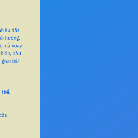
nhiều đất
ổi hướng.
ồ, mà xoay
: biển, bầu
g gian bắt
 thế
.
cầu: