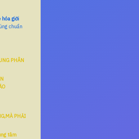
 hóa giới
úng chuẩn
HUNG PHÂN
ẬN
ẢO
NG,MÀ PHẢI
rung tâm