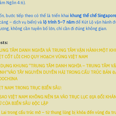
âm Ngôn 4:6).
, bước tiếp theo có thể là triển khai
khung thể chế Singapore
cảng – dịch vụ biển) và
lộ trình 5–7 năm
để Kút Lộ vận hành đ
dương, không cần tuyên bố lớn, chỉ cần đi đúng không gian.
sts:
UNG TÂM DANH NGHĨA VÀ TRUNG TÂM VẬN HÀNH:MỘT K
ỆT CỐT LÕI CHO QUY HOẠCH VÙNG VIỆT NAM
 DỤNG KHUNG “TRUNG TÂM DANH NGHĨA – TRUNG TÂM V
NH”VÀO TÂY NGUYÊN DUYÊN HẢI TRONG CẤU TRÚC BÁN Đ
DOCHINA
ỆT NAM TRONG TRỤC BIỂN SÂU:
 SAO VIỆT NAM KHÔNG NÊN SA VÀO TRỤC LỤC ĐỊA ĐỐI KHÁ
Ữ CỬA BIỂN SÂU ĐỘC LẬP
 Lai trong cấu trúc mở – từ thung lũng bị khóa đến vùng đa t