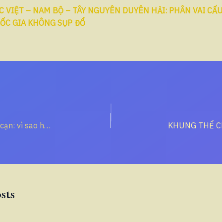
C VIỆT – NAM BỘ – TÂY NGUYÊN DUYÊN HẢI: PHÂN VAI CẤ
ỐC GIA KHÔNG SỤP ĐỔ
“Biển sâu và biển cạn: vì sao hai cường quốc không thể đi cùng một con đường”
sts