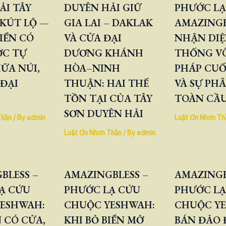
ẢI TÂY
DUYÊN HẢI GIỮ
PHƯỚC LẠ
KÚT LỘ —
GIA LAI – DAKLAK
AMAZINGB
IỂN CÓ
VÀ CỬA ĐẠI
NHẬN DIỆ
ỚC TỰ
DƯƠNG KHÁNH
THỐNG V
ỮA NÚI,
HÒA–NINH
PHÁP CUỐ
 ĐẠI
THUẬN: HAI THẾ
VÀ SỰ PH
TỒN TẠI CỦA TÂY
TOÀN CẦ
SƠN DUYÊN HẢI
Thần
/ By
admin
Luật Ơn Nhơn Th
Luật Ơn Nhơn Thần
/ By
admin
BLESS –
AMAZINGBLESS –
AMAZINGB
Ạ CỨU
PHƯỚC LẠ CỨU
PHƯỚC LẠ
ESHWAH:
CHUỘC YESHWAH:
CHUỘC Y
 CÓ CỬA,
KHI BỎ BIỂN MỞ
BÁN ĐẢO