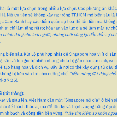
ải là một lựa chọn trong nhiều lựa chọn. Các phương án khác
 Hà Nội ưu tiên sẽ không xảy ra; trông TP.HCM mở biển sâu là
ược Cam Ranh hay các điểm quân sự hóa thì tốn tiền mà không si
h trị chỉ làm tăng rủi ro; hòa tan vào lục địa sẽ làm mất tự ch
 chính đáng cho loài người, nhưng cuối cùng lại dẫn đến sự ch
.
ng biển sâu, Kút Lộ phù hợp nhất để Singapore hóa vì ít di sả
 độ sâu và kín gió tự nhiên nhưng chưa bị gắn nhãn an ninh, và c
ể tạo hàng hóa và dịch vụ. Đây là nơi có thể xây dựng từ đầu 
không bị kéo vào trò chơi cưỡng chế.
“Nền móng đặt đúng chỗ 
i-ơ 7:25).
i (rất thẳng):
ẹt và giàu lên, Việt Nam cần một “Singapore nội địa” ở biển s
hải để thách thức ai, mà để tồn tại và thịnh vượng bằng đại 
i minh bạch và dòng tiền bền vững.
“Hãy tìm kiếm sự khôn ngoan