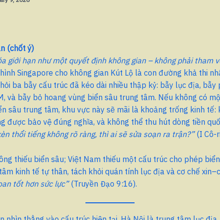
n (chốt ý)
a giới hạn như một quyết định không gian – không phải tham vọ
ình Singapore cho không gian Kút Lộ là con đường khả thi nhấ
ỏi ba bẫy cấu trúc đã kéo dài nhiều thập kỷ: bẫy lục địa, bẫy
M, và bẫy bỏ hoang vùng biển sâu trung tâm. Nếu không có mộ
iển sâu trung tâm, khu vực này sẽ mãi là khoảng trống kinh tế
ng được bảo vệ đúng nghĩa, và không thể thu hút dòng tiền qu
èn thổi tiếng không rõ ràng, thì ai sẽ sửa soạn ra trận?”
(I Cô-r
ng thiếu biển sâu; Việt Nam thiếu một cấu trúc cho phép biển
tâm kinh tế tự thân, tách khỏi quán tính lục địa và cơ chế xin–c
an tốt hơn sức lực”
(Truyền Đạo 9:16).
n nhìn thẳng vào cấu trúc hiện tại. Hà Nội là trung tâm lục địa