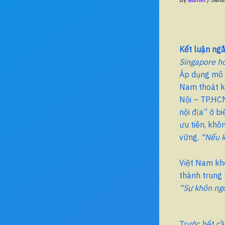
Kết luận ngắ
Singapore hó
Áp dụng mô h
Nam thoát kh
Nội – TP.HC
nội địa” ở b
ưu tiên, khô
vững.
“Nếu k
Việt Nam khô
thành trung 
“Sự khôn ngo
Trước hết cầ