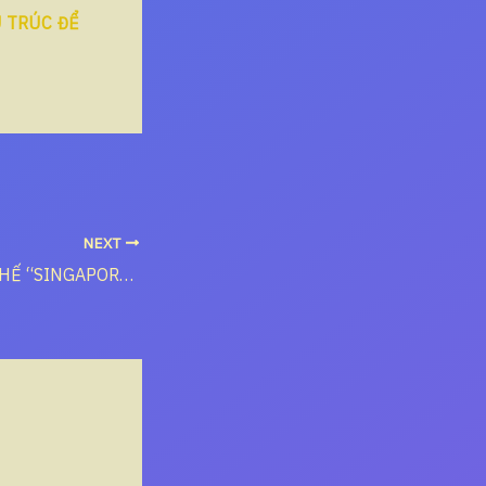
U TRÚC ĐỂ
NEXT
KHUNG THỂ CHẾ “SINGAPORE HÓA GIỚI HẠN” VÀ LỘ TRÌNH 5–7 NĂM CHO KÚT LỘ