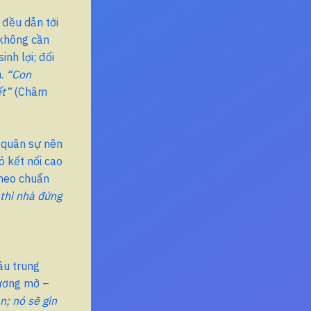
 đều dẫn tới
 không cần
nh lợi; đối
ủ.
“Con
ết”
(Châm
n quân sự nên
ó kết nối cao
theo chuẩn
thì nhà đứng
âu trung
dương mở –
; nó sẽ gìn