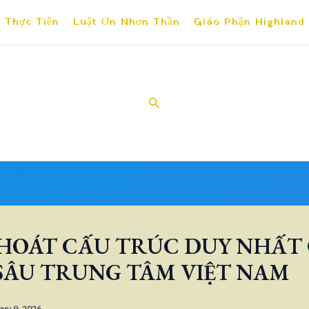
 Thực Tiễn
Luật Ơn Nhơn Thần
Giáo Phận Highland
Search
THOÁT CẤU TRÚC DUY NHẤT
 SÂU TRUNG TÂM VIỆT NAM
ary 9, 2026