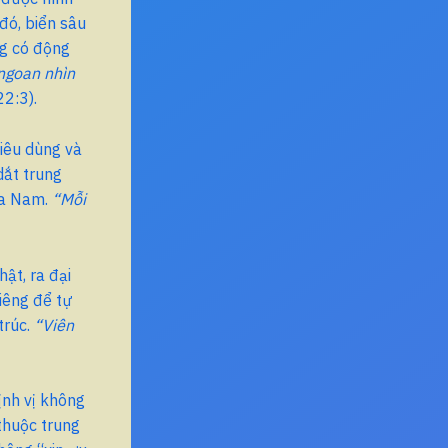
 đó, biển sâu
ng có động
ngoan nhìn
2:3).
tiêu dùng và
dắt trung
ía Nam.
“Mỗi
ật, ra đại
iêng để tự
trúc.
“Viên
ịnh vị không
 thuộc trung