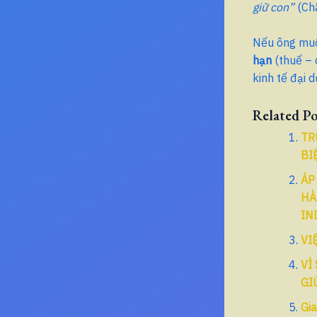
giữ con”
(Ch
Nếu ông muốn
hạn
(thuế – 
kinh tế đại 
Related Po
TR
BI
ÁP
HÀ
IN
VI
VÌ
GI
Gia