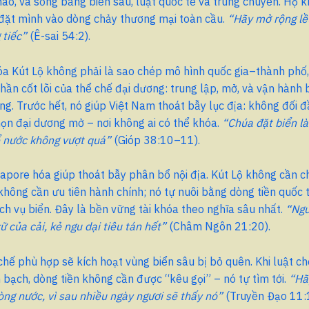
nào, và sống bằng biển sâu, luật quốc tế và trung chuyển. Họ k
 đặt mình vào dòng chảy thương mại toàn cầu.
“Hãy mở rộng lều
 tiếc”
(Ê-sai 54:2).
óa Kút Lộ không phải là sao chép mô hình quốc gia–thành phố,
ần cốt lõi của thể chế đại dương: trung lập, mở, và vận hành
ng. Trước hết, nó giúp Việt Nam thoát bẫy lục địa: không đối đ
ọn đại dương mở – nơi không ai có thể khóa.
“Chúa đặt biển là
ể nước không vượt quá”
(Gióp 38:10–11).
gapore hóa giúp thoát bẫy phân bổ nội địa. Kút Lộ không cần 
không cần ưu tiên hành chính; nó tự nuôi bằng dòng tiền quốc 
ch vụ biển. Đây là bền vững tài khóa theo nghĩa sâu nhất.
“Ngư
ữ của cải, kẻ ngu dại tiêu tán hết”
(Châm Ngôn 21:20).
chế phù hợp sẽ kích hoạt vùng biển sâu bị bỏ quên. Khi luật chơ
 bạch, dòng tiền không cần được “kêu gọi” – nó tự tìm tới.
“Hã
òng nước, vì sau nhiều ngày ngươi sẽ thấy nó”
(Truyền Đạo 11:1