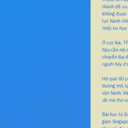
thành để ưu 
không được n
lực hành ch
thấy tai họa 
Ở cực kia, T
hậu cần nội
chuyển đại d
người hãy ở 
Hệ quả tất y
dương mở, lạ
vận hành. Vi
đá mà thợ xâ
Bài học từ S
gian. Singap