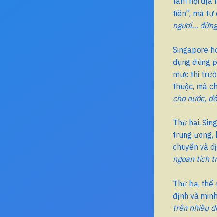
tâm nội địa 
tiên”, mà tự
ngươi… đừng
Singapore h
dụng đúng ph
mực thị trườ
thuộc, mà ch
cho nước, đ
Thứ hai, Sin
trung ương, 
chuyển và dị
ngoan tích tr
Thứ ba, thể 
định và minh
trên nhiều d