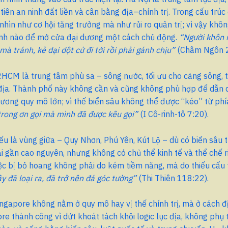
tiên an ninh đất liền và cân bằng địa–chính trị. Trong cấu trúc
hìn như cơ hội tăng trưởng mà như rủi ro quản trị; vì vậy khô
ính nào để mở cửa đại dương một cách chủ động.
“Người khôn 
mà tránh, kẻ dại dột cứ đi tới rồi phải gánh chịu”
(Châm Ngôn 2
P.HCM là trung tâm phù sa – sông nước, tối ưu cho cảng sông, 
 địa. Thành phố này không cần và cũng không phù hợp để dẫn 
ương quy mô lớn; vì thế biển sâu không thể được “kéo” từ ph
trong ơn gọi mà mình đã được kêu gọi”
(I Cô-rinh-tô 7:20).
ếu là vùng giữa – Quy Nhơn, Phú Yên, Kút Lộ – dù có biển sâu th
i gần cao nguyên, nhưng không có chủ thể kinh tế và thể chế r
ệc bị bỏ hoang không phải do kém tiềm năng, mà do thiếu cấu 
y đã loại ra, đã trở nên đá góc tường”
(Thi Thiên 118:22).
ingapore không nằm ở quy mô hay vị thế chính trị, mà ở cách đ
ore thành công vì dứt khoát tách khỏi logic lục địa, không phụ