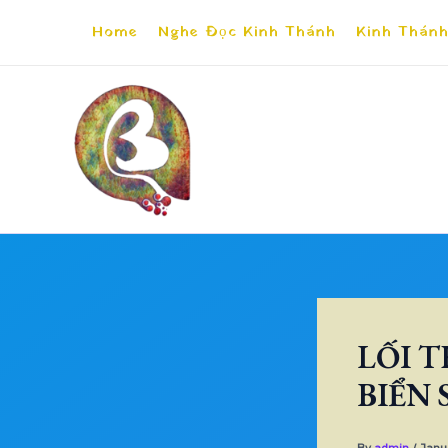
Skip
Home
Nghe Đọc Kinh Thánh
Kinh Thánh
to
content
LỐI 
BIỂN
By
admin
/
Janu