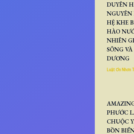
DUYÊN H
NGUYÊN 
HỆ KHE B
HÀO NƯ
NHIÊN GI
SÔNG VÀ
DƯƠNG
Luật Ơn Nhơn 
AMAZING
PHƯỚC L
CHUỘC Y
BỒN BIỂN