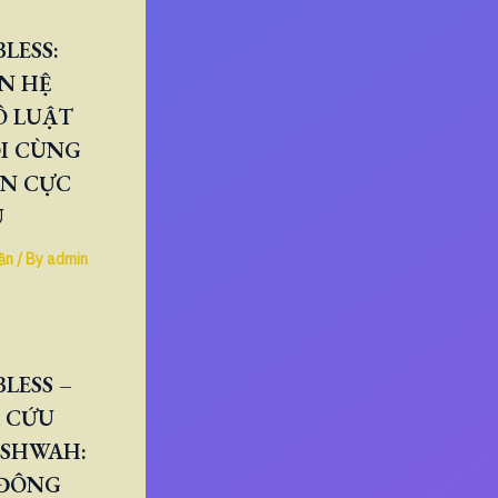
LESS:
N HỆ
Ô LUẬT
I CÙNG
ÂN CỰC
U
ần
/ By
admin
LESS –
 CỨU
ESHWAH:
 ĐÔNG