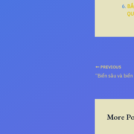
BẮ
QU
PREVIOUS
More Po