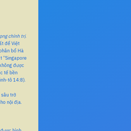
ng chính trị
.
t để Việt
 phân bổ Hà
t “Singapore
: không được
ốc tế bền
inh-tô 14:8).
 sâu trở
ho nội địa.
, được hình