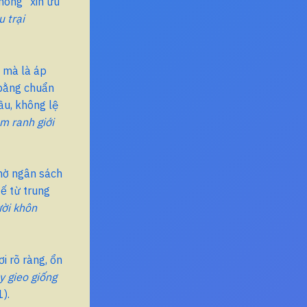
hông “xin ưu
 trại
 mà là áp
 bằng chuẩn
ầu, không lệ
m ranh giới
chờ ngân sách
tế từ trung
ời khôn
i rõ ràng, ổn
y gieo giống
).