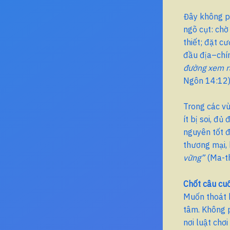
Đây không ph
ngõ cụt: chờ
thiết; đặt c
đầu địa–chín
đường xem ra
Ngôn 14:12)
Trong các vù
ít bị soi, đủ
nguyên tốt đ
thương mại, 
vững”
(Ma-th
Chốt câu cuố
Muốn thoát k
tâm. Không p
nơi luật chơ