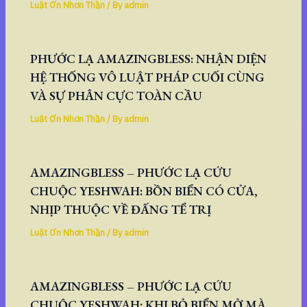
Luật Ơn Nhơn Thần
/ By
admin
PHƯỚC LẠ AMAZINGBLESS: NHẬN DIỆN
HỆ THỐNG VÔ LUẬT PHÁP CUỐI CÙNG
VÀ SỰ PHÂN CỰC TOÀN CẦU
Luật Ơn Nhơn Thần
/ By
admin
AMAZINGBLESS – PHƯỚC LẠ CỨU
CHUỘC YESHWAH: BỒN BIỂN CÓ CỬA,
NHỊP THUỘC VỀ ĐẤNG TỂ TRỊ
Luật Ơn Nhơn Thần
/ By
admin
AMAZINGBLESS – PHƯỚC LẠ CỨU
CHUỘC YESHWAH: KHI BỎ BIỂN MỞ MÀ