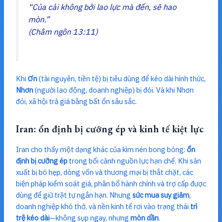
“Của cải không bởi lao lực mà đến, sẽ hao
mòn.”
(Châm ngôn 13:11)
Khi
Ơn
(tài nguyên, tiền tệ) bị tiêu dùng để kéo dài hình thức,
Nhơn
(người lao động, doanh nghiệp) bị đói. Và khi Nhơn
đói, xã hội trả giá bằng bất ổn sâu sắc.
Iran: ổn định bị cưỡng ép và kinh tế kiệt lực
Iran cho thấy một dạng khác của kìm nén bong bóng:
ổn
định bị cưỡng ép
trong bối cảnh nguồn lực hạn chế. Khi sản
xuất bị bó hẹp, dòng vốn và thương mại bị thắt chặt, các
biện pháp kiểm soát giá, phân bổ hành chính và trợ cấp được
dùng để giữ trật tự ngắn hạn. Nhưng
sức mua suy giảm
,
doanh nghiệp khó thở, và nền kinh tế rơi vào trạng thái
trì
trệ kéo dài
—không sụp ngay, nhưng
mòn dần
.