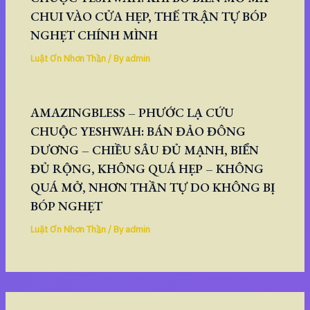
CHUI VÀO CỬA HẸP, THẾ TRẬN TỰ BÓP
NGHẸT CHÍNH MÌNH
Luật Ơn Nhơn Thần
/ By
admin
AMAZINGBLESS – PHƯỚC LẠ CỨU
CHUỘC YESHWAH: BÁN ĐẢO ĐÔNG
DƯƠNG – CHIỀU SÂU ĐỦ MẠNH, BIỂN
ĐỦ RỘNG, KHÔNG QUÁ HẸP – KHÔNG
QUÁ MỞ, NHƠN THẦN TỰ DO KHÔNG BỊ
BÓP NGHẸT
Luật Ơn Nhơn Thần
/ By
admin