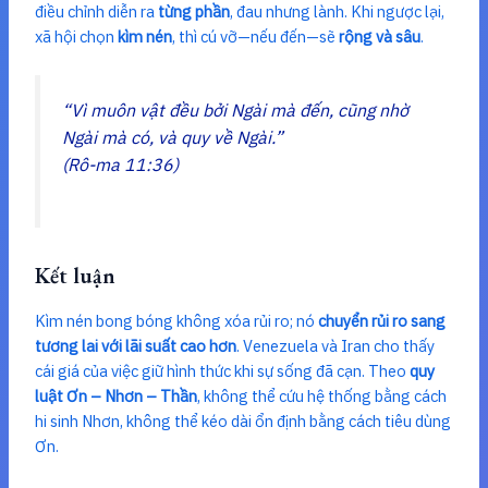
điều chỉnh diễn ra
từng phần
, đau nhưng lành. Khi ngược lại,
xã hội chọn
kìm nén
, thì cú vỡ—nếu đến—sẽ
rộng và sâu
.
“Vì muôn vật đều bởi Ngài mà đến, cũng nhờ
Ngài mà có, và quy về Ngài.”
(Rô-ma 11:36)
Kết luận
Kìm nén bong bóng không xóa rủi ro; nó
chuyển rủi ro sang
tương lai với lãi suất cao hơn
. Venezuela và Iran cho thấy
cái giá của việc giữ hình thức khi sự sống đã cạn. Theo
quy
luật Ơn – Nhơn – Thần
, không thể cứu hệ thống bằng cách
hi sinh Nhơn, không thể kéo dài ổn định bằng cách tiêu dùng
Ơn.