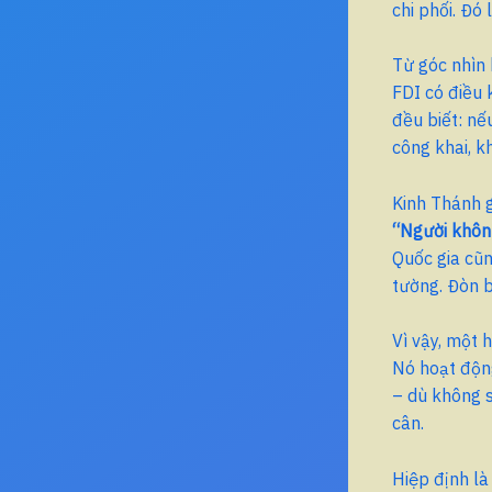
chi phối. Đó
Từ góc nhìn 
FDI có điều 
đều biết: n
công khai, k
Kinh Thánh g
“Người khôn 
Quốc gia cũn
tường. Đòn b
Vì vậy, một 
Nó hoạt độn
– dù không s
cân.
Hiệp định là