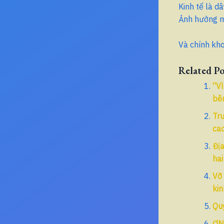
Kinh tế là dâ
Ảnh hưởng m
Và chính kho
Related Po
“Vì
bên
Tru
ca
Địa
ha
Vỡ 
kin
Quy
ƠN