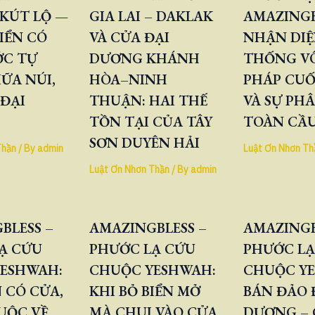
KÚT LỘ —
GIA LAI – DAKLAK
AMAZINGB
IỂN CÓ
VÀ CỬA ĐẠI
NHẬN DIỆ
ỚC TỰ
DƯƠNG KHÁNH
THỐNG V
ỮA NÚI,
HÒA–NINH
PHÁP CUỐ
 ĐẠI
THUẬN: HAI THẾ
VÀ SỰ PH
TỒN TẠI CỦA TÂY
TOÀN CẦ
SƠN DUYÊN HẢI
Thần
/ By
admin
Luật Ơn Nhơn Th
Luật Ơn Nhơn Thần
/ By
admin
BLESS –
AMAZINGBLESS –
AMAZINGB
Ạ CỨU
PHƯỚC LẠ CỨU
PHƯỚC LẠ
ESHWAH:
CHUỘC YESHWAH:
CHUỘC Y
 CÓ CỬA,
KHI BỎ BIỂN MỞ
BÁN ĐẢO
UỘC VỀ
MÀ CHUI VÀO CỬA
DƯƠNG – 