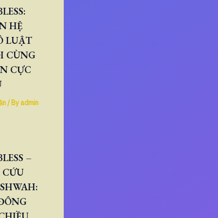
LESS:
N HỆ
Ô LUẬT
I CÙNG
ÂN CỰC
U
ần
/ By
admin
LESS –
 CỨU
ESHWAH:
 ĐÔNG
CHIỀU