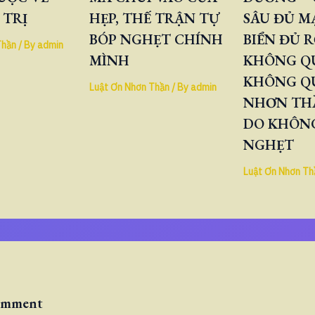
 TRỊ
HẸP, THẾ TRẬN TỰ
SÂU ĐỦ M
BÓP NGHẸT CHÍNH
BIỂN ĐỦ 
Thần
/ By
admin
MÌNH
KHÔNG QU
KHÔNG Q
Luật Ơn Nhơn Thần
/ By
admin
NHƠN TH
DO KHÔNG
NGHẸT
Luật Ơn Nhơn Th
Comment