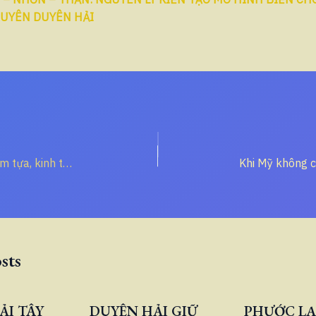
UYÊN DUYÊN HẢI
Hiệp định như điểm tựa, kinh tế như dây neo
sts
ẢI TÂY
DUYÊN HẢI GIỮ
PHƯỚC LẠ