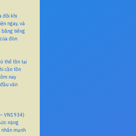
 đôi khi
iện ngay, và
 bằng tiếng
 của đòn
ó thể tồn tại
hỉ cần tồn
 hôm nay
 đầu văn
 – VN1934)
 sức nặng
ục nhấn mạnh