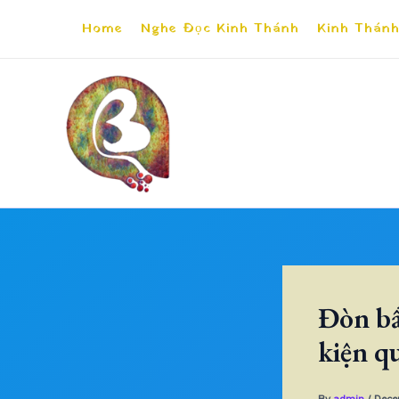
Skip
Home
Nghe Đọc Kinh Thánh
Kinh Thánh
to
content
Đòn bẩ
kiện q
By
admin
/
Dece