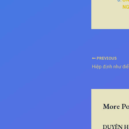
NG
PREVIOUS
More Po
DUYÊN H