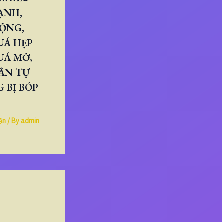
ẠNH,
RỘNG,
Á HẸP –
UÁ MỞ,
ẦN TỰ
 BỊ BÓP
ần
/ By
admin