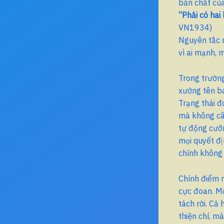
bản chất của
“Phải có hai
VN1934)
Nguyên tắc n
vì ai mạnh, 
Trong trường
xướng tên ba
Trạng thái đ
mà không câ
tự động cưỡn
mọi quyết đị
chỉnh không 
Chính điểm 
cực đoan. Mộ
tách rời. Cả
thiện chí, m