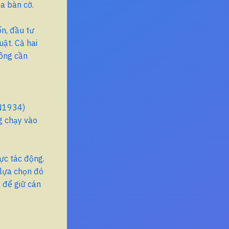
a bàn cờ.
ốn, đầu tư
uật. Cả hai
hông cần
N1934)
g chạy vào
ực tác động.
 lựa chọn đó
 để giữ cán