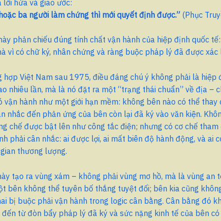
 lời hứa và giao ước:
 hoặc ba người làm chứng thì mới quyết định được.”
(Phục Truy
ày phản chiếu đúng tính chất vận hành của hiệp định quốc tế
mà vì có chữ ký, nhân chứng và ràng buộc pháp lý đã được xác 
 hợp Việt Nam sau 1975, điều đáng chú ý không phải là hiệp 
o nhiêu lần, mà là nó đặt ra một “trạng thái chuẩn” về địa – ch
ó vận hành như một giới hạn mềm: không bên nào có thể thay đ
n nhắc đến phản ứng của bên còn lại đã ký vào văn kiện. Khôn
g chế được bật lên như công tắc điện; nhưng có cơ chế tham 
nh phải cân nhắc: ai được lợi, ai mất biên độ hành động, và ai 
gian thương lượng.
này tạo ra vùng xám – không phải vùng mơ hồ, mà là vùng an t
t bên không thể tuyên bố thắng tuyệt đối; bên kia cũng khôn
 hai bị buộc phải vận hành trong logic cân bằng. Cân bằng đó 
à đến từ đòn bẩy pháp lý đã ký và sức nặng kinh tế của bên c