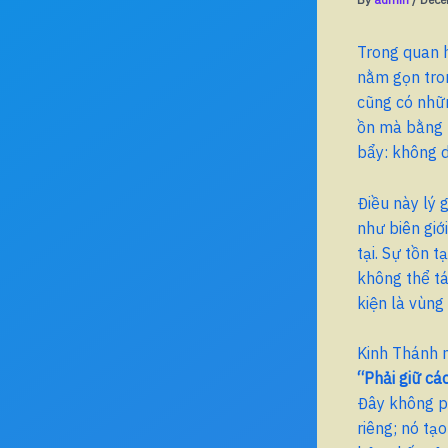
Trong quan h
nằm gọn tron
cũng có nhữn
ồn mà bằng k
bẩy: không d
Điều này lý g
như biên giớ
tại. Sự tồn 
không thể tá
kiện là vùn
Kinh Thánh m
“Phải giữ cá
Đây không ph
riêng; nó tạ