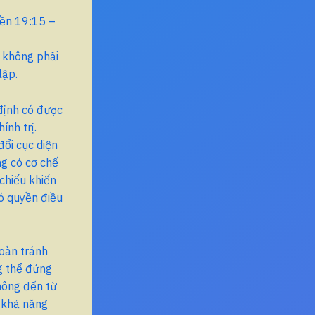
ền 19:15 –
: không phải
lập.
định có được
ính trị.
ổi cục diện
g có cơ chế
chiếu khiến
có quyền điều
oàn tránh
g thể đứng
không đến từ
ó khả năng