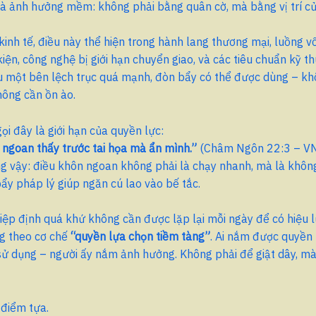
 là ảnh hưởng mềm: không phải bằng quân cờ, mà bằng vị trí củ
kinh tế, điều này thể hiện trong hành lang thương mại, luồng v
kiện, công nghệ bị giới hạn chuyển giao, và các tiêu chuẩn kỹ th
ếu một bên lệch trục quá mạnh, đòn bẩy có thể được dùng – k
hông cần ồn ào.
ọi đây là giới hạn của quyền lực:
ngoan thấy trước tai họa mà ẩn mình.”
(Châm Ngôn 22:3 – V
g vậy: điều khôn ngoan không phải là chạy nhanh, mà là khôn
ẩy pháp lý giúp ngăn cú lao vào bế tắc.
hiệp định quá khứ không cần được lặp lại mỗi ngày để có hiệu l
g theo cơ chế
“quyền lựa chọn tiềm tàng”
. Ai nắm được quyền
ử dụng – người ấy nắm ảnh hưởng. Không phải để giật dây, mà
 điểm tựa.