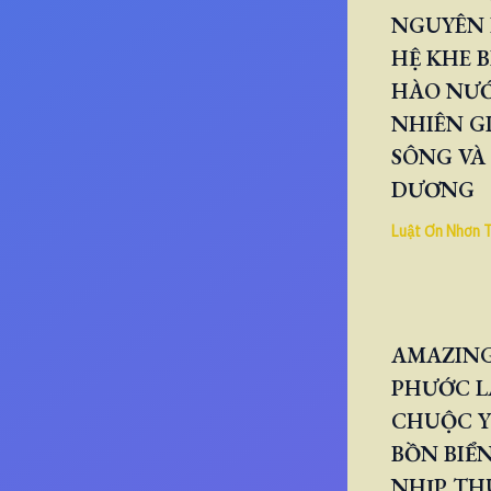
NGUYÊN 
HỆ KHE B
HÀO NƯ
NHIÊN GI
SÔNG VÀ
DƯƠNG
Luật Ơn Nhơn 
AMAZING
PHƯỚC L
CHUỘC Y
BỒN BIỂN
NHỊP TH