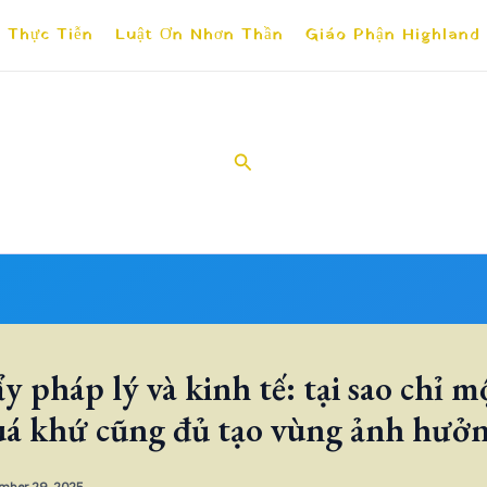
 Thực Tiễn
Luật Ơn Nhơn Thần
Giáo Phận Highland
Search
y pháp lý và kinh tế: tại sao chỉ m
uá khứ cũng đủ tạo vùng ảnh hư
mber 29, 2025