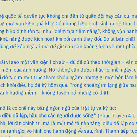
ệ quốc tế, quyền lực không chỉ đến từ quân đội hay căn cứ, mà
g một văn kiện quá khứ. Có những hiệp định sinh ra để thực h
g hiệp định tồn tại như “điểm tựa tiềm năng”, không vận hành
hả năng được kích hoạt khi bối cảnh thay đổi. Đó là bản chất
ùng để kéo ngã ai, mà để giữ cán cân không lệch về một phía.
iải vì sao một văn kiện lịch sử – dù đã cũ theo thời gian – vẫn c
i mềm của ảnh hưởng. Nó không cần được nhắc tới mỗi ngày; c
tại đó tạo ra một trục tham chiếu ngầm: những gì một bên làm
ch khỏi điều họ đã ký hôm qua. Trong khoảng im lặng giữa hai
g ảnh hưởng mềm – không tuyên bố nhưng có thật.
ô tả cơ chế này bằng ngôn ngữ của trật tự và ký ức:
c điều đã lập, hầu cho các ngươi được sống.”
(Phục Truyền 4:1
ải lời răn chính trị, mà là một mô tả nền tảng: điều đã lập có
o ra ranh giới vô hình cho hành động về sau. Kinh Thánh tiếp t