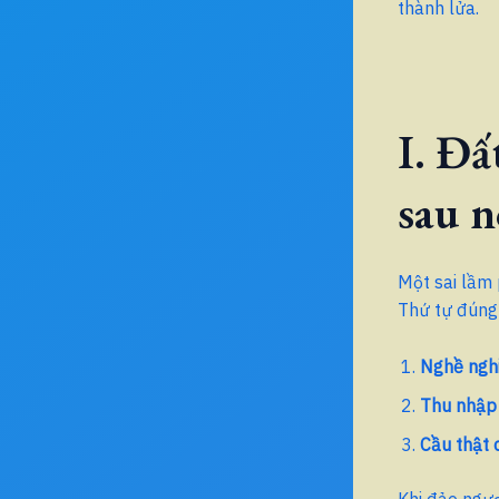
thành lửa.
I. Đấ
sau n
Một sai lầm 
Thứ tự đúng 
Nghề nghi
Thu nhập 
Cầu thật 
Khi đảo ngượ