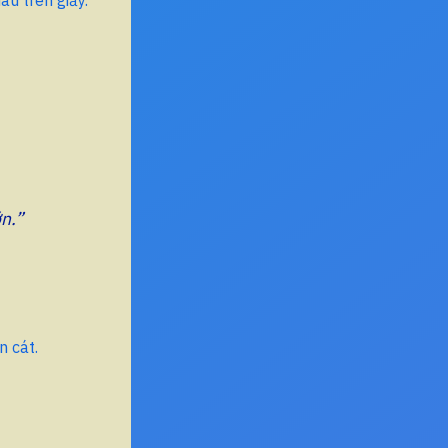
ớn.”
n cát.