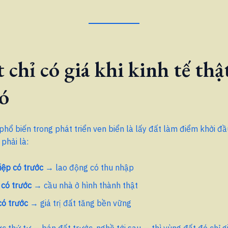
t chỉ có giá khi kinh tế thậ
ó
phổ biến trong phát triển ven biển là lấy đất làm điểm khởi đầ
phải là:
ệp có trước
→ lao động có thu nhập
có trước
→ cầu nhà ở hình thành thật
có trước
→ giá trị đất tăng bền vững
c thứ tự — bán đất trước, nghề tới sau — thì vùng đất đó chỉ gi