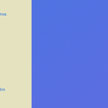
mua.
mềm