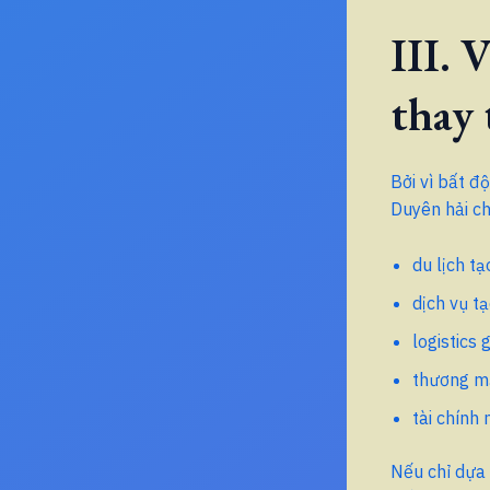
III. 
thay 
Bởi vì bất đ
Duyên hải chỉ
du lịch t
dịch vụ tạ
logistics
thương mạ
tài chính
Nếu chỉ dựa 