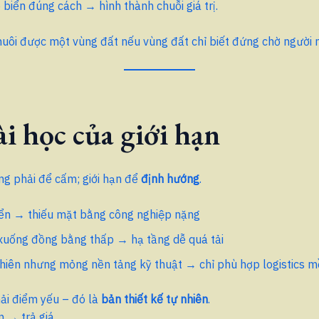
biển đúng cách → hình thành chuỗi giá trị.
uôi được một vùng đất nếu vùng đất chỉ biết đứng chờ người 
ài học của giới hạn
ng phải để cấm; giới hạn để
định hướng
.
iển → thiếu mặt bằng công nghiệp nặng
uống đồng bằng thấp → hạ tầng dễ quá tải
hiên nhưng mỏng nền tảng kỹ thuật → chỉ phù hợp logistics 
ải điểm yếu – đó là
bản thiết kế tự nhiên
.
ạn → trả giá.