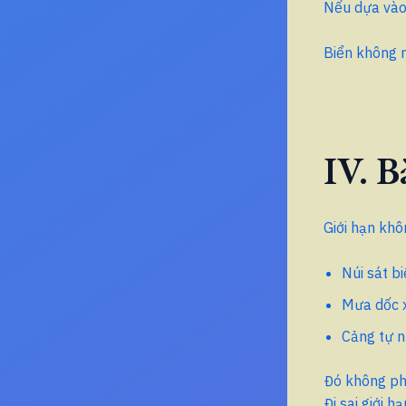
Nếu dựa vào 
Biển không n
IV. B
Giới hạn khô
Núi sát b
Mưa dốc x
Cảng tự n
Đó không ph
Đi sai giới h