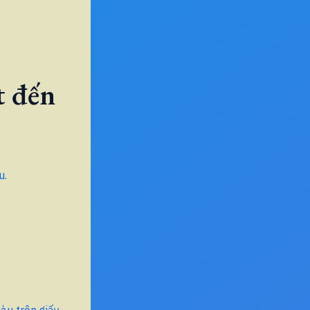
t đến
u.
àu trên giấy.