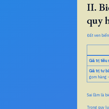
II. B
quy 
Đất ven biển 
Giá trị tiêu
Giá trị tư b
gom hàng –
Sai lầm là b
Trong quy l