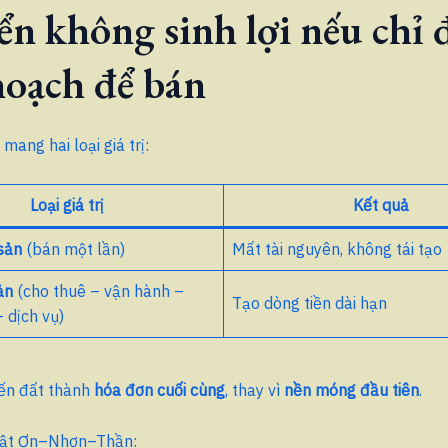
iển không sinh lợi nếu chỉ
hoạch để bán
mang hai loại giá trị:
Loại giá trị
Kết quả
 sản
(bán một lần)
Mất tài nguyên, không tái tạo
ản
(cho thuê – vận hành –
Tạo dòng tiền dài hạn
 dịch vụ)
iến đất thành
hóa đơn cuối cùng
, thay vì
nền móng đầu tiên
.
uật Ơn–Nhơn–Thần: