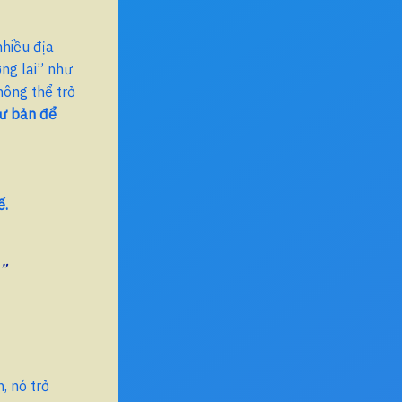
nhiều địa
ơng lai” như
hông thể trở
ư bản để
ế.
”
, nó trở