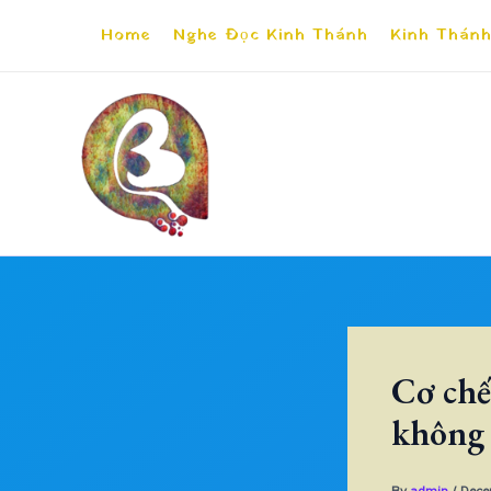
Skip
Home
Nghe Đọc Kinh Thánh
Kinh Thánh
to
content
Cơ chế 
không 
By
admin
/
Dece