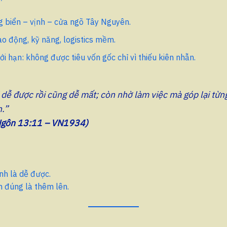
g biển – vịnh – cửa ngõ Tây Nguyên.
ao động, kỹ năng, logistics mềm.
iới hạn: không được tiêu vốn gốc chỉ vì thiếu kiên nhẫn.
 dễ được rồi cũng dễ mất; còn nhờ làm việc mà góp lại từn
.”
gôn 13:11 – VN1934)
nh là dễ được.
 đúng là thêm lên.