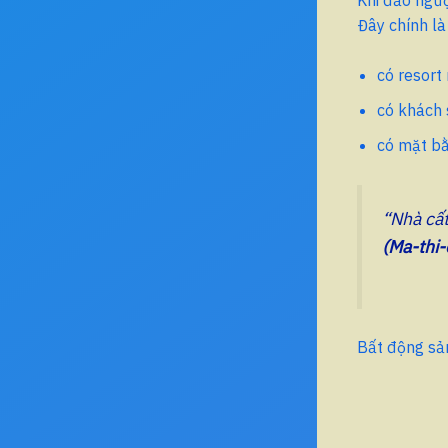
Đây chính là
có resort
có khách 
có mặt bằ
“Nhà cất
(Ma-thi
Bất động sản