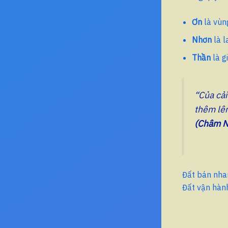
Ơn
là vùn
Nhơn
là l
Thần
là g
“Của cải
thêm lên
(Châm N
Đất bán nha
Đất vận hành