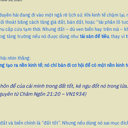
uyên hải đang đi vào một ngã rẽ lịch sử. Khi kinh tế chậm lại, 
ối thoát bằng cách tăng giá đất, bán đất, hoặc “tái phân lô tư
u cấp cứu tạm thời. Nhưng đất – dù ven biển hay trên núi – k
ảng tăng trưởng nếu nó được dùng như
tài sản để tiêu
, thay vì
t
hải nhìn thẳng:
g tạo ra nền kinh tế; nó chỉ bán đi cơ hội để có một nền kinh t
hôn để của cải mình trong đất tốt, kẻ ngu đốt nó trong lửa.
nguyên từ Châm Ngôn 21:20 – VN1934)
 đất và biển chính là “đất tốt”. Nhưng nếu dùng nó sai mục đích