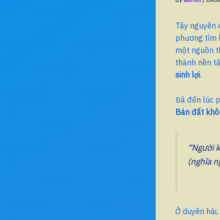
Tây nguyên d
phương tìm l
một nguồn th
thành nền t
sinh lợi
.
Đã đến lúc p
Bán đất khôn
“Người k
(nghĩa 
Ở duyên hải,