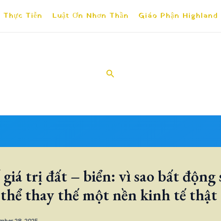
 Thực Tiễn
Luật Ơn Nhơn Thần
Giáo Phận Highland
Search
giá trị đất – biển: vì sao bất động
thể thay thế một nền kinh tế thật
mber 28, 2025