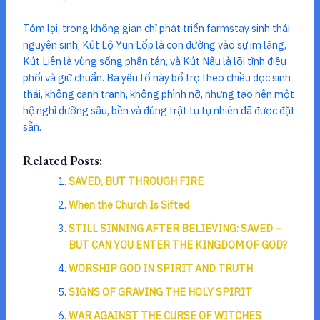
Tóm lại, trong không gian chỉ phát triển farmstay sinh thái
nguyên sinh, Kút Lộ Yun Lốp là con đường vào sự im lặng,
Kút Liên là vùng sống phân tán, và Kút Nâu là lõi tĩnh điều
phối và giữ chuẩn. Ba yếu tố này bổ trợ theo chiều dọc sinh
thái, không cạnh tranh, không phình nở, nhưng tạo nên một
hệ nghỉ dưỡng sâu, bền và đúng trật tự tự nhiên đã được đặt
sẵn.
Related Posts:
SAVED, BUT THROUGH FIRE
When the Church Is Sifted
STILL SINNING AFTER BELIEVING: SAVED –
BUT CAN YOU ENTER THE KINGDOM OF GOD?
WORSHIP GOD IN SPIRIT AND TRUTH
SIGNS OF GRAVING THE HOLY SPIRIT
WAR AGAINST THE CURSE OF WITCHES