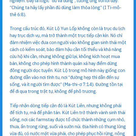
nghiệm. Đây là logic “đủ và đúng”, tương ứng với lời dạy:
“Chúng ta hãy lấy phần đủ dùng làm thỏa lòng” (I Ti-mô-
thê 6:8).
Trong cấu trúc đó, Kút Lộ Yun Lốp không còn là trục du lịch
hay trục dịch vụ, mà trở thành một trục tiếp cận kín. Nó chỉ
đảm nhiệm việc đưa con người vào không gian sinh thái một
cách có kiểm soát, bảo đảm hậu cần tối thiểu và khả năng
cứu hộ khi cần, nhưng không giữ lại, không kích hoạt mua
bán, không cho phép hình thành quán xá hay điểm dừng
đông người dọc tuyến. Kút Lộ trong mô hình này giống con
đường dẫn vào nơi tĩnh tu, nơi “đường hẹp thì dẫn đến sự
sống, và ít người tìm được” (Ma-thi-ơ 7:14). Đường tồn tại
để đi qua trong trật tự, không để phô trương.
Tiếp nhận dòng tiếp cận đó là Kút Liên, nhưng không phải
để tích tụ, mà để phân tán. Kút Liên trở thành vành sinh thái
sống, nơi các farmstay được tổ chức thành những cụm nhỏ,
thưa, ẩn trong rừng, suối và sườn núi. Địa hình có thung lũng
vừa đủ, có nước mặt vừa phải, cho phép phục hồi rừng, nông