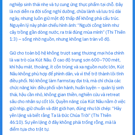
nghiệp sinh thái nhẹ và tự cung ứng thực phẩm tại chỗ. Đây
là nơi diễn ra đời sống nghỉ dưỡng, chữa lành và lưu trú dài
ngày, nhưng luôn giữ mật độ thấp để không phá cấu trúc.
Nguyên lý này phản chiếu hình ảnh: “Người công bình như
cây trồng gần dòng nước, ra trái đúng mùa mình” (Thi Thiên
1:3) – sống nhờ nguồn, nhưng không lan tràn vô độ.
Giữ cho toàn bộ hệ không trượt sang thương mại hóa chính
là vai trò của Kút Nâu. Ở cao độ trung sơn 600–700 mét,
khí hậu mát, thoáng, ít côn trùng và xa nguồn nước lớn, Kút
Nâu không phù hợp để phình dân, và vì thế trở thành lõi tĩnh
điều phối. Nó không làm farmstay đại trà, mà chỉ chứa các
chức năng kín: điều phối vận hành, huấn luyện – quản lý sinh
thái, hậu cần nhỏ, không gian thiền, nghiên cứu và retreat
sâu cho nhân sự cốt lõi. Quyền năng của Kút Nâu nằm ở việc
giữ nhịp, giữ chuẩn và đặt giới hạn, đúng như lời chép: “Hãy
yên lặng và biết rằng Ta là Đức Chúa Trời” (Thi Thiên
46:10). Sự yên lặng ở đây không phải trống rỗng, mà là
điểm tựa cho trật tự.