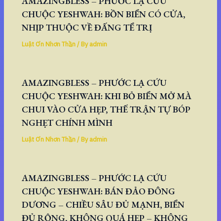
AMAZINGBLESS – PHƯỚC LẠ CỨU
CHUỘC YESHWAH: BỒN BIỂN CÓ CỬA,
NHỊP THUỘC VỀ ĐẤNG TỂ TRỊ
Luật Ơn Nhơn Thần
/ By
admin
AMAZINGBLESS – PHƯỚC LẠ CỨU
CHUỘC YESHWAH: KHI BỎ BIỂN MỞ MÀ
CHUI VÀO CỬA HẸP, THẾ TRẬN TỰ BÓP
NGHẸT CHÍNH MÌNH
Luật Ơn Nhơn Thần
/ By
admin
AMAZINGBLESS – PHƯỚC LẠ CỨU
CHUỘC YESHWAH: BÁN ĐẢO ĐÔNG
DƯƠNG – CHIỀU SÂU ĐỦ MẠNH, BIỂN
ĐỦ RỘNG, KHÔNG QUÁ HẸP – KHÔNG