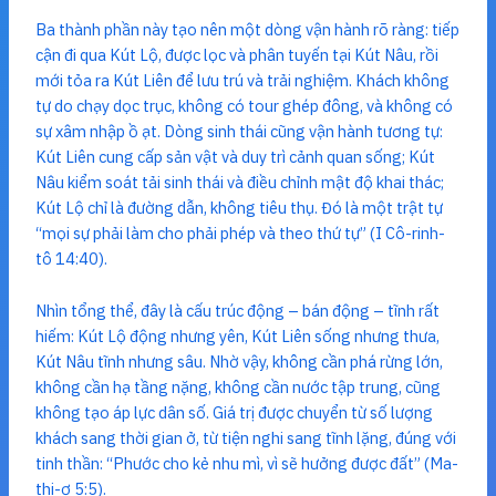
Ba thành phần này tạo nên một dòng vận hành rõ ràng: tiếp
cận đi qua Kút Lộ, được lọc và phân tuyến tại Kút Nâu, rồi
mới tỏa ra Kút Liên để lưu trú và trải nghiệm. Khách không
tự do chạy dọc trục, không có tour ghép đông, và không có
sự xâm nhập ồ ạt. Dòng sinh thái cũng vận hành tương tự:
Kút Liên cung cấp sản vật và duy trì cảnh quan sống; Kút
Nâu kiểm soát tải sinh thái và điều chỉnh mật độ khai thác;
Kút Lộ chỉ là đường dẫn, không tiêu thụ. Đó là một trật tự
“mọi sự phải làm cho phải phép và theo thứ tự” (I Cô-rinh-
tô 14:40).
Nhìn tổng thể, đây là cấu trúc động – bán động – tĩnh rất
hiếm: Kút Lộ động nhưng yên, Kút Liên sống nhưng thưa,
Kút Nâu tĩnh nhưng sâu. Nhờ vậy, không cần phá rừng lớn,
không cần hạ tầng nặng, không cần nước tập trung, cũng
không tạo áp lực dân số. Giá trị được chuyển từ số lượng
khách sang thời gian ở, từ tiện nghi sang tĩnh lặng, đúng với
tinh thần: “Phước cho kẻ nhu mì, vì sẽ hưởng được đất” (Ma-
thi-ơ 5:5).