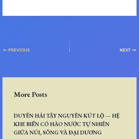
PREVIOUS
NEXT
More Posts
DUYÊN HẢI TÂY NGUYÊN KÚT LỘ — HỆ
KHE BIỂN CÓ HÀO NƯỚC TỰ NHIÊN
GIỮA NÚI, SÔNG VÀ ĐẠI DƯƠNG