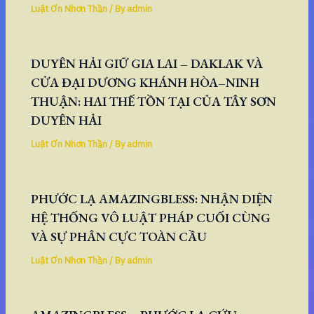
Luật Ơn Nhơn Thần
/ By
admin
DUYÊN HẢI GIỮ GIA LAI – DAKLAK VÀ
CỬA ĐẠI DƯƠNG KHÁNH HÒA–NINH
THUẬN: HAI THẾ TỒN TẠI CỦA TÂY SƠN
DUYÊN HẢI
Luật Ơn Nhơn Thần
/ By
admin
PHƯỚC LẠ AMAZINGBLESS: NHẬN DIỆN
HỆ THỐNG VÔ LUẬT PHÁP CUỐI CÙNG
VÀ SỰ PHÂN CỰC TOÀN CẦU
Luật Ơn Nhơn Thần
/ By
admin