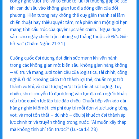
công nghệ vượt trội và tổ chức tối ưu lại thường gặp bế tắc
khi can dự sâu vào không gian lục địa đông dân của đối
phương. Hiện tượng này không thể quy giản thành sai lầm
chiến thuật hay thiếu quyết tâm, mà phản ánh một giới hạn
mang tính cấu trúc của quyền lực viễn chinh. “Ngựa được
sắm cho ngày chiến trận, nhưng sự thắng thuộc về Đức Giê-
hô-va.” (Châm Ngôn 21:31)
Cường quốc đại dương đạt đỉnh sức mạnh khi vận hành
trong các không gian mở: biển sâu, không gian hàng không
– vũ trụ và mạng lưới toàn cầu của logistics, tài chính, công
nghệ. Ở đó, khoảng cách trở thành lợi thế, chuẩn mực trở
thành vũ khí, và chất lượng vượt trội lấn át số lượng. Tuy
nhiên, khi di chuyển từ đại dương vào lục địa của người khác,
cấu trúc quyền lực lập tức đảo chiều. Chuỗi tiếp vận kéo dài
hàng nghìn kilômét, chi phí duy trì mỗi đơn vị lực lượng tăng
vọt, và mọi tổn thất – dù nhỏ – đều bị khuếch đại thành áp
lực chính trị và truyền thông trong nước. “Ai muốn xây tháp
mà không tính phí tổn trước?” (Lu-ca 14:28)