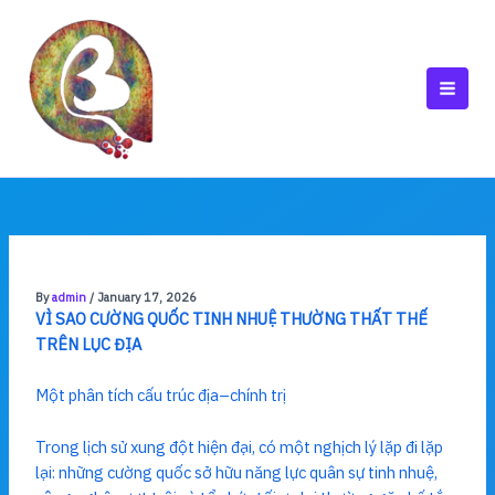
Skip
to
content
MAI
MEN
By
admin
/
January 17, 2026
VÌ SAO CƯỜNG QUỐC TINH NHUỆ THƯỜNG THẤT THẾ
TRÊN LỤC ĐỊA
Một phân tích cấu trúc địa–chính trị
Trong lịch sử xung đột hiện đại, có một nghịch lý lặp đi lặp
lại: những cường quốc sở hữu năng lực quân sự tinh nhuệ,