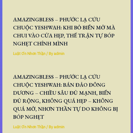
AMAZINGBLESS – PHƯỚC LẠ CỨU
CHUỘC YESHWAH: KHI BỎ BIỂN MỞ MÀ
CHUI VÀO CỬA HẸP, THẾ TRẬN TỰ BÓP
NGHẸT CHÍNH MÌNH
Luật Ơn Nhơn Thần
/ By
admin
AMAZINGBLESS – PHƯỚC LẠ CỨU
CHUỘC YESHWAH: BÁN ĐẢO ĐÔNG
DƯƠNG – CHIỀU SÂU ĐỦ MẠNH, BIỂN
ĐỦ RỘNG, KHÔNG QUÁ HẸP – KHÔNG
QUÁ MỞ, NHƠN THẦN TỰ DO KHÔNG BỊ
BÓP NGHẸT
Luật Ơn Nhơn Thần
/ By
admin