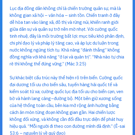
Lục địa đông dân không chỉ là chiến trường quân sự, mà là
không gian xã hội – văn hóa – sinh tồn. Chiến tranh ở đây
dễ hòa tan vào làng xã, đô thị và rừng núi, khiến ranh giới
giữa dân sự và quân sự trở nên mờ nhạt. Với cường quốc
tinh nhuệ, đây là môi trường bất lợi: mục tiêu khó phân định,
chi phí đạo lý và pháp lý tăng cao, và áp lực dư luận trong
nước không ngừng tích tụ. Khả năng “đánh thắng” không
đồng nghĩa với khả năng “ở lại và quản trị”. “Nhà nào tự chia
rẽ thì không thể đứng vững.” (Mác 3:25)
Sự khác biệt cấu trúc này thể hiện rõ trên biển. Cường quốc
đại dương tối ưu cho biển sâu, tuyến hàng hải quốc tế và
kiểm soát từ xa; cường quốc lục địa tối ưu cho biển cạn, ven
bờ và hành lang cảng–đường bộ. Một bên giữ xương sống
của hệ thống toàn cầu, bên kia mở rộng ảnh hưởng bằng
cách ăn mòn từng đoạn không gian gần. Hai chiến lược
không đối xứng, và không cần đối đầu trực diện để phát huy
hiệu quả. “Mỗi người đi theo con đường mình đã định.” (Ê-sai
53:6 – nguyên lý về quỹ đạo)