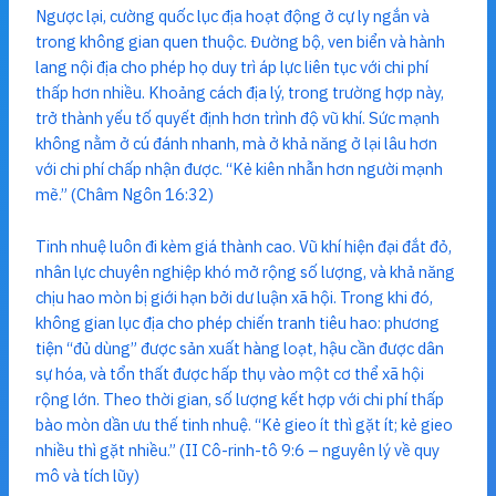
Ngược lại, cường quốc lục địa hoạt động ở cự ly ngắn và
trong không gian quen thuộc. Đường bộ, ven biển và hành
lang nội địa cho phép họ duy trì áp lực liên tục với chi phí
thấp hơn nhiều. Khoảng cách địa lý, trong trường hợp này,
trở thành yếu tố quyết định hơn trình độ vũ khí. Sức mạnh
không nằm ở cú đánh nhanh, mà ở khả năng ở lại lâu hơn
với chi phí chấp nhận được. “Kẻ kiên nhẫn hơn người mạnh
mẽ.” (Châm Ngôn 16:32)
Tinh nhuệ luôn đi kèm giá thành cao. Vũ khí hiện đại đắt đỏ,
nhân lực chuyên nghiệp khó mở rộng số lượng, và khả năng
chịu hao mòn bị giới hạn bởi dư luận xã hội. Trong khi đó,
không gian lục địa cho phép chiến tranh tiêu hao: phương
tiện “đủ dùng” được sản xuất hàng loạt, hậu cần được dân
sự hóa, và tổn thất được hấp thụ vào một cơ thể xã hội
rộng lớn. Theo thời gian, số lượng kết hợp với chi phí thấp
bào mòn dần ưu thế tinh nhuệ. “Kẻ gieo ít thì gặt ít; kẻ gieo
nhiều thì gặt nhiều.” (II Cô-rinh-tô 9:6 – nguyên lý về quy
mô và tích lũy)