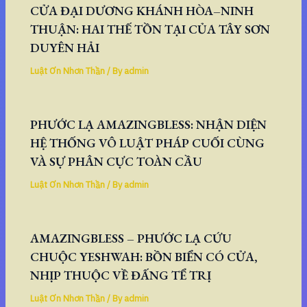
CỬA ĐẠI DƯƠNG KHÁNH HÒA–NINH
THUẬN: HAI THẾ TỒN TẠI CỦA TÂY SƠN
DUYÊN HẢI
Luật Ơn Nhơn Thần
/ By
admin
PHƯỚC LẠ AMAZINGBLESS: NHẬN DIỆN
HỆ THỐNG VÔ LUẬT PHÁP CUỐI CÙNG
VÀ SỰ PHÂN CỰC TOÀN CẦU
Luật Ơn Nhơn Thần
/ By
admin
AMAZINGBLESS – PHƯỚC LẠ CỨU
CHUỘC YESHWAH: BỒN BIỂN CÓ CỬA,
NHỊP THUỘC VỀ ĐẤNG TỂ TRỊ
Luật Ơn Nhơn Thần
/ By
admin