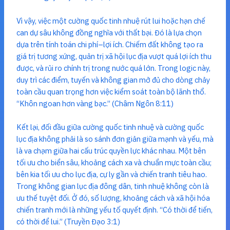
Vì vậy, việc một cường quốc tinh nhuệ rút lui hoặc hạn chế
can dự sâu không đồng nghĩa với thất bại. Đó là lựa chọn
dựa trên tính toán chi phí–lợi ích. Chiếm đất không tạo ra
giá trị tương xứng, quản trị xã hội lục địa vượt quá lợi ích thu
được, và rủi ro chính trị trong nước quá lớn. Trong logic này,
duy trì các điểm, tuyến và không gian mở đủ cho dòng chảy
toàn cầu quan trọng hơn việc kiểm soát toàn bộ lãnh thổ.
“Khôn ngoan hơn vàng bạc.” (Châm Ngôn 8:11)
Kết lại, đối đầu giữa cường quốc tinh nhuệ và cường quốc
lục địa không phải là so sánh đơn giản giữa mạnh và yếu, mà
là va chạm giữa hai cấu trúc quyền lực khác nhau. Một bên
tối ưu cho biển sâu, khoảng cách xa và chuẩn mực toàn cầu;
bên kia tối ưu cho lục địa, cự ly gần và chiến tranh tiêu hao.
Trong không gian lục địa đông dân, tinh nhuệ không còn là
ưu thế tuyệt đối. Ở đó, số lượng, khoảng cách và xã hội hóa
chiến tranh mới là những yếu tố quyết định. “Có thời để tiến,
có thời để lui.” (Truyền Đạo 3:1)