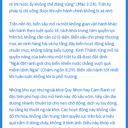
rẽ thì nước ấy không thể đứng vững” (Mác 3:24). Trật tự
pháp lý chỉ sống được khi nền hành chính không bị xé nhỏ.
Trên nền đó, biển sâu mở ra một không gian vận hành khác:
vận hành theo luật quốc tế, tách khỏi trung tâm quyền lực
trên bờ, không cần căn cứ lộ diện. Biển sâu cho phép thương
mại, an ninh hàng hải và hạ tầng đáy biển hoạt động bằng
chuẩn mực, không bằng biểu tượng. Kinh Thánh từng mô tả
quyền năng của biển như một trật tự đã được đặt định:
“Ngài đặt ranh giới cho biển, khiến nước chẳng vượt quá
mệnh lệnh Ngài” (Châm-ngôn 8:29). Biển vận hành tốt nhất
khi tuân luật, không khi bị phô trương.
Những khu vực như ngoài khơi Quy Nhơn hay Cam Ranh có
đặc tính phù hợp cho mô hình này: độ sâu sớm, tiếp cận đại
dương nhanh, thuận lợi cho neo chờ động, dịch vụ lưu dòng,
hạ tầng kỹ thuật ngoài khơi. Các hoạt động này không cần
đô thị hóa, không cần trung tâm quyền lực trên bờ, vì hiệu
quả nằm ở dòng chảy, không ở hình ảnh. Điều này khớp với