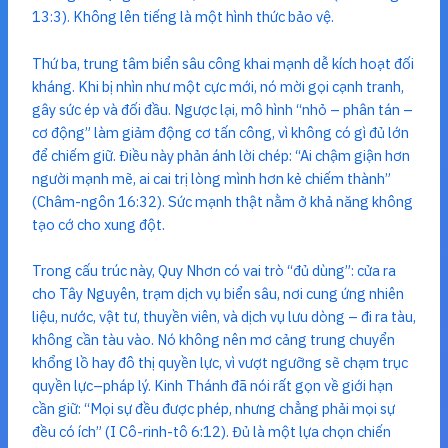
13:3). Không lên tiếng là một hình thức bảo vệ.
Thứ ba, trung tâm biển sâu công khai mạnh dễ kích hoạt đối
kháng. Khi bị nhìn như một cực mới, nó mời gọi cạnh tranh,
gây sức ép và đối đầu. Ngược lại, mô hình “nhỏ – phân tán –
cơ động” làm giảm động cơ tấn công, vì không có gì đủ lớn
để chiếm giữ. Điều này phản ánh lời chép: “Ai chậm giận hơn
người mạnh mẽ, ai cai trị lòng mình hơn kẻ chiếm thành”
(Châm-ngôn 16:32). Sức mạnh thật nằm ở khả năng không
tạo cớ cho xung đột.
Trong cấu trúc này, Quy Nhơn có vai trò “đủ dùng”: cửa ra
cho Tây Nguyên, trạm dịch vụ biển sâu, nơi cung ứng nhiên
liệu, nước, vật tư, thuyền viên, và dịch vụ lưu dòng – đi ra tàu,
không cần tàu vào. Nó không nên mơ cảng trung chuyển
khổng lồ hay đô thị quyền lực, vì vượt ngưỡng sẽ chạm trục
quyền lực–pháp lý. Kinh Thánh đã nói rất gọn về giới hạn
cần giữ: “Mọi sự đều được phép, nhưng chẳng phải mọi sự
đều có ích” (I Cô-rinh-tô 6:12). Đủ là một lựa chọn chiến