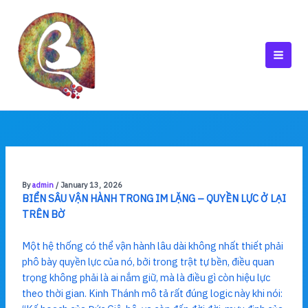
Skip
to
content
MAI
MEN
By
admin
/
January 13, 2026
BIỂN SÂU VẬN HÀNH TRONG IM LẶNG – QUYỀN LỰC Ở LẠI
TRÊN BỜ
Một hệ thống có thể vận hành lâu dài không nhất thiết phải
phô bày quyền lực của nó, bởi trong trật tự bền, điều quan
trọng không phải là ai nắm giữ, mà là điều gì còn hiệu lực
theo thời gian. Kinh Thánh mô tả rất đúng logic này khi nói: