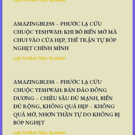
Luật Ơn Nhơn Thần
/ By
admin
AMAZINGBLESS – PHƯỚC LẠ CỨU
CHUỘC YESHWAH: KHI BỎ BIỂN MỞ MÀ
CHUI VÀO CỬA HẸP, THẾ TRẬN TỰ BÓP
NGHẸT CHÍNH MÌNH
Luật Ơn Nhơn Thần
/ By
admin
AMAZINGBLESS – PHƯỚC LẠ CỨU
CHUỘC YESHWAH: BÁN ĐẢO ĐÔNG
DƯƠNG – CHIỀU SÂU ĐỦ MẠNH, BIỂN
ĐỦ RỘNG, KHÔNG QUÁ HẸP – KHÔNG
QUÁ MỞ, NHƠN THẦN TỰ DO KHÔNG BỊ
BÓP NGHẸT
Luật Ơn Nhơn Thần
/ By
admin