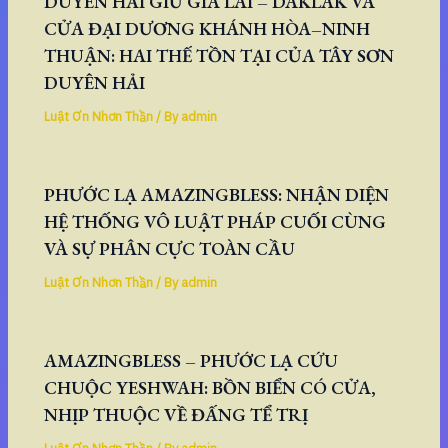
DUYÊN HẢI GIỮ GIA LAI – DAKLAK VÀ
CỬA ĐẠI DƯƠNG KHÁNH HÒA–NINH
THUẬN: HAI THẾ TỒN TẠI CỦA TÂY SƠN
DUYÊN HẢI
Luật Ơn Nhơn Thần
/ By
admin
PHƯỚC LẠ AMAZINGBLESS: NHẬN DIỆN
HỆ THỐNG VÔ LUẬT PHÁP CUỐI CÙNG
VÀ SỰ PHÂN CỰC TOÀN CẦU
Luật Ơn Nhơn Thần
/ By
admin
AMAZINGBLESS – PHƯỚC LẠ CỨU
CHUỘC YESHWAH: BỒN BIỂN CÓ CỬA,
NHỊP THUỘC VỀ ĐẤNG TỂ TRỊ