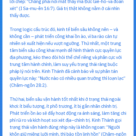
lời chép: “Chẳng phải nơi mắt thấy mà Đức Giê-hô-va đoán
xét” (I Sa-mu-ên 16:7). Giá trị thật không nằm ở cái nhìn
thấy được.
Trong logic cấu trúc đó, kinh tế biển sâu không nên – và
không cần – phát triển công khai ồn ào, vì ba rào cản tự
nhiên sẽ xuất hiện nếu vượt ngưỡng. Thứ nhất, một trung
tâm biển sâu công khai mạnh dễ hình thành cực quyền lực
địa phương, kéo theo đòi hỏi thể chế riêng và phân cực với
trung tâm hành chính, làm suy yếu trạng thái ràng buộc
pháp lý nói trên. Kinh Thánh đã cảnh báo về sự phân tán
quyền lực này: “Nước nào có nhiều quan trưởng thì loạn lạc”
(Châm-ngôn 28:2).
Thứ hai, biển sâu vận hành tốt nhất khi ở trạng thái ngoài
khơi: ít biểu tượng, ít phô trương, ít bị gắn nhãn chính trị.
Phát triển ồn ào sẽ đẩy hoạt động ra ánh sáng, làm tăng chi
phí rủi ro và kích hoạt soi xét địa–chính trị. Kinh Thánh gọi
trạng thái vận hành đúng nhịp này là khôn ngoan: “Người
khôn giữ miệng lưỡi mình, thì bảo tồn linh hồn” (Châm-ngôn