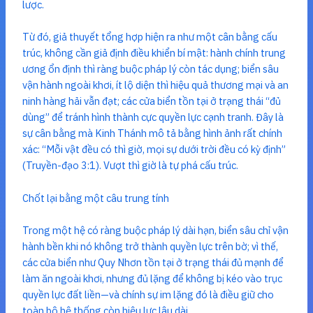
lược.
Từ đó, giả thuyết tổng hợp hiện ra như một cân bằng cấu
trúc, không cần giả định điều khiển bí mật: hành chính trung
ương ổn định thì ràng buộc pháp lý còn tác dụng; biển sâu
vận hành ngoài khơi, ít lộ diện thì hiệu quả thương mại và an
ninh hàng hải vẫn đạt; các cửa biển tồn tại ở trạng thái “đủ
dùng” để tránh hình thành cực quyền lực cạnh tranh. Đây là
sự cân bằng mà Kinh Thánh mô tả bằng hình ảnh rất chính
xác: “Mỗi vật đều có thì giờ, mọi sự dưới trời đều có kỳ định”
(Truyền-đạo 3:1). Vượt thì giờ là tự phá cấu trúc.
Chốt lại bằng một câu trung tính
Trong một hệ có ràng buộc pháp lý dài hạn, biển sâu chỉ vận
hành bền khi nó không trở thành quyền lực trên bờ; vì thế,
các cửa biển như Quy Nhơn tồn tại ở trạng thái đủ mạnh để
làm ăn ngoài khơi, nhưng đủ lặng để không bị kéo vào trục
quyền lực đất liền—và chính sự im lặng đó là điều giữ cho
toàn bộ hệ thống còn hiệu lực lâu dài.