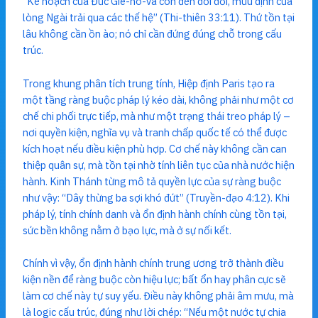
“Kế hoạch của Đức Giê-hô-va còn đến đời đời, mưu định của
lòng Ngài trải qua các thế hệ” (Thi-thiên 33:11). Thứ tồn tại
lâu không cần ồn ào; nó chỉ cần đứng đúng chỗ trong cấu
trúc.
Trong khung phân tích trung tính, Hiệp định Paris tạo ra
một tầng ràng buộc pháp lý kéo dài, không phải như một cơ
chế chi phối trực tiếp, mà như một trạng thái treo pháp lý –
nơi quyền kiện, nghĩa vụ và tranh chấp quốc tế có thể được
kích hoạt nếu điều kiện phù hợp. Cơ chế này không cần can
thiệp quân sự, mà tồn tại nhờ tính liên tục của nhà nước hiện
hành. Kinh Thánh từng mô tả quyền lực của sự ràng buộc
như vậy: “Dây thừng ba sợi khó đứt” (Truyền-đạo 4:12). Khi
pháp lý, tính chính danh và ổn định hành chính cùng tồn tại,
sức bền không nằm ở bạo lực, mà ở sự nối kết.
Chính vì vậy, ổn định hành chính trung ương trở thành điều
kiện nền để ràng buộc còn hiệu lực; bất ổn hay phân cực sẽ
làm cơ chế này tự suy yếu. Điều này không phải âm mưu, mà
là logic cấu trúc, đúng như lời chép: “Nếu một nước tự chia