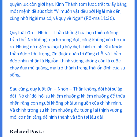
quyền lực còn giới hạn. Kinh Thánh tóm lược trật tự ấy bằng
một mệnh đề súc tích: “Vì muôn vật đều bởi Ngài mà đến,
cũng nhờ Ngài mà có, và quy về Ngài” (Rô-ma 11:36).
Quy luật Ơn – Nhơn – Thần không hứa hẹn thiên đường
trần thế. Nó không loại bỏ xung đột, cũng không xóa bỏ rủi
ro. Nhưng nó ngăn xã hội tự hủy diệt chính mình. Khi Nhơn
thần được tôn trọng, Ơn được quản trị đúng chỗ, và Thần
được nhìn nhận là Nguồn, thịnh vượng không còn là cuộc
chạy đua mù quáng, mà trở thành trạng thái ổn định của sự
sống.
Sau cùng, quy luật Ơn – Nhơn – Thần không đòi hỏi sự áp
đặt. Nó chỉ đòi hỏi sự khiêm nhường: khiêm nhường để thừa
nhận rằng con người không phải là nguồn của chính mình.
Và chính trong sự khiêm nhường ấy, tương lai thịnh vượng
mới có nền tảng để hình thành và tồn tại lâu dài.
Related Posts: