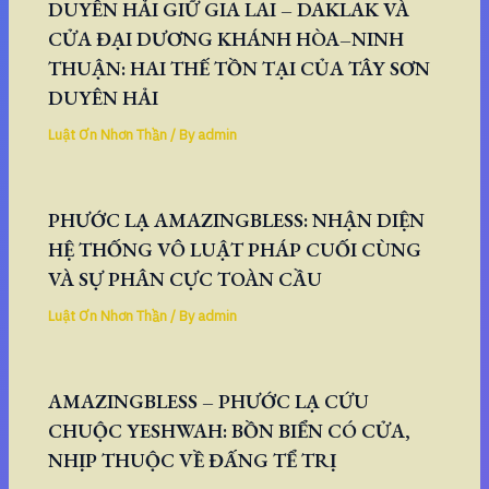
DUYÊN HẢI GIỮ GIA LAI – DAKLAK VÀ
CỬA ĐẠI DƯƠNG KHÁNH HÒA–NINH
THUẬN: HAI THẾ TỒN TẠI CỦA TÂY SƠN
DUYÊN HẢI
Luật Ơn Nhơn Thần
/ By
admin
PHƯỚC LẠ AMAZINGBLESS: NHẬN DIỆN
HỆ THỐNG VÔ LUẬT PHÁP CUỐI CÙNG
VÀ SỰ PHÂN CỰC TOÀN CẦU
Luật Ơn Nhơn Thần
/ By
admin
AMAZINGBLESS – PHƯỚC LẠ CỨU
CHUỘC YESHWAH: BỒN BIỂN CÓ CỬA,
NHỊP THUỘC VỀ ĐẤNG TỂ TRỊ