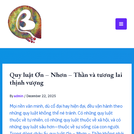
Skip
to
content
MAI
MEN
Quy luật Ơn – Nhơn – Thần và tương lai
thịnh vượng
By
admin
/
December 22, 2025
Mọi nền văn minh, dù cổ đại hay hiện đại, đều vận hành theo
những quy luật không thể né tránh. Có những quy luật
thuộc về tự nhiên, có những quy luật thuộc về xã hội, và có
những quy luật sâu hơn—thuộc về sự sống của con người.
Trong dòng chảy ấy, quy luật Ơn – Nhơn – Thần không phải