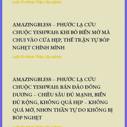
Luật Ơn Nhơn Thần
/ By
admin
AMAZINGBLESS – PHƯỚC LẠ CỨU
CHUỘC YESHWAH: KHI BỎ BIỂN MỞ MÀ
CHUI VÀO CỬA HẸP, THẾ TRẬN TỰ BÓP
NGHẸT CHÍNH MÌNH
Luật Ơn Nhơn Thần
/ By
admin
AMAZINGBLESS – PHƯỚC LẠ CỨU
CHUỘC YESHWAH: BÁN ĐẢO ĐÔNG
DƯƠNG – CHIỀU SÂU ĐỦ MẠNH, BIỂN
ĐỦ RỘNG, KHÔNG QUÁ HẸP – KHÔNG
QUÁ MỞ, NHƠN THẦN TỰ DO KHÔNG BỊ
BÓP NGHẸT