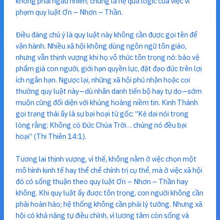
không phải ngẫu nhiên; chúng là hệ quả logic của việc vi
phạm quy luật Ơn – Nhơn – Thần.
Điều đáng chú ý là quy luật này không cần được gọi tên để
vận hành. Nhiều xã hội không dùng ngôn ngữ tôn giáo,
nhưng vẫn thịnh vượng khi họ vô thức tôn trọng nó: bảo vệ
phẩm giá con người, giới hạn quyền lực, đặt đạo đức trên lợi
ích ngắn hạn. Ngược lại, những xã hội phủ nhận hoặc coi
thường quy luật này—dù nhân danh tiến bộ hay tự do—sớm
muộn cũng đối diện với khủng hoảng niềm tin. Kinh Thánh
gọi trạng thái ấy là sự bại hoại từ gốc: “Kẻ dại nói trong
lòng rằng: Không có Đức Chúa Trời… chúng nó đều bại
hoại” (Thi Thiên 14:1).
Tương lai thịnh vượng, vì thế, không nằm ở việc chọn một
mô hình kinh tế hay thể chế chính trị cụ thể, mà ở việc xã hội
đó có sống thuận theo quy luật Ơn – Nhơn – Thần hay
không. Khi quy luật ấy được tôn trọng, con người không cần
phải hoàn hảo; hệ thống không cần phải lý tưởng. Nhưng xã
hội có khả năng tự điều chỉnh, vì lương tâm còn sống và