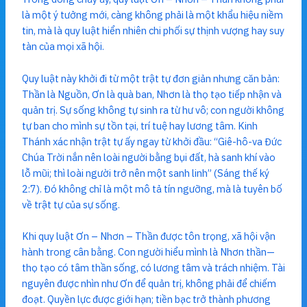
là một ý tưởng mới, càng không phải là một khẩu hiệu niềm
tin, mà là quy luật hiển nhiên chi phối sự thịnh vượng hay suy
tàn của mọi xã hội.
Quy luật này khởi đi từ một trật tự đơn giản nhưng căn bản:
Thần là Nguồn, Ơn là quà ban, Nhơn là thọ tạo tiếp nhận và
quản trị. Sự sống không tự sinh ra từ hư vô; con người không
tự ban cho mình sự tồn tại, trí tuệ hay lương tâm. Kinh
Thánh xác nhận trật tự ấy ngay từ khởi đầu: “Giê-hô-va Đức
Chúa Trời nắn nên loài người bằng bụi đất, hà sanh khí vào
lỗ mũi; thì loài người trở nên một sanh linh” (Sáng thế ký
2:7). Đó không chỉ là một mô tả tín ngưỡng, mà là tuyên bố
về trật tự của sự sống.
Khi quy luật Ơn – Nhơn – Thần được tôn trọng, xã hội vận
hành trong cân bằng. Con người hiểu mình là Nhơn thần—
thọ tạo có tâm thần sống, có lương tâm và trách nhiệm. Tài
nguyên được nhìn như Ơn để quản trị, không phải để chiếm
đoạt. Quyền lực được giới hạn; tiền bạc trở thành phương