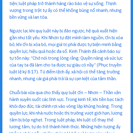
tiện; luật pháp trở thành hàng rào bảo vệ sự sống. Thịnh
vượng trong trật tự ấy có thể không bùng nổ nhanh, nhưng
bền vững và lan tỏa.
Ngược lại, khi quy luật này bị đảo ngược, hệ quả xuất hiện
gần như tất yếu. Khi Nhơn tự đặt mình làm nguồn, Ơn bị xóa
bỏ; khi Ơn bị xóa bỏ, mọi giá trị phải được tự biện minh bằng
quyền lực, hiệu quả hoặc đa số. Kinh Thánh đã cảnh báo sự
tự tôn này: “Chớ nói trong lòng rằng: Quyền năng và sức lực
của tay ta đã làm cho ta được sự giàu có nầy” (Phục truyền
luật lệ ký 8:17). Từ điểm lệch ấy, xã hội có thể tăng trưởng
nhanh, nhưng cái giá phải trả là sự cạn kiệt của tâm thần.
Chuỗi bài vừa qua cho thấy quy luật Ơn – Nhơn – Thần vận
hành xuyên suốt các lĩnh vực. Trong kinh tế, khi tiền bạc tách
khỏi đạo đức, tài chính rơi vào vòng lặp khủng hoảng. Trong
quyền lực, khi nhà nước hoặc thị trường vượt giới hạn, lương
tâm bị bóp nghẹt. Trong luật pháp, khi luật cố thay thế
lương tâm, tự do trở thành hình thức. Những hiện tượng ấy